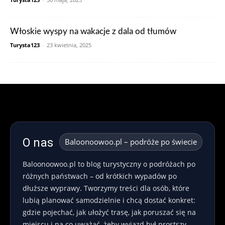
Włoskie wyspy na wakacje z dala od tłumów
Turysta123
-
23 kwietnia, 2025
O nas
Baloonoowoo.pl – podróże po świecie
Baloonoowoo.pl to blog turystyczny o podróżach po
różnych państwach – od krótkich wypadów po
dłuższe wyprawy. Tworzymy treści dla osób, które
lubią planować samodzielnie i chcą dostać konkret:
gdzie pojechać, jak ułożyć trasę, jak poruszać się na
miejscu i na co uważać, żeby wyjazd był prostszy,