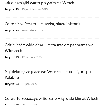
Jakie pamiątki warto przywieźć z Włoch
Turysta123
-
25 października, 2025
Co robić w Pesaro – muzyka, plaża i historia
Turysta123
-
18 września, 2025
Gdzie jeść z widokiem – restauracje z panoramą we
Włoszech
Turysta123
-
12 sierpnia, 2025
Najpiękniejsze plaże we Włoszech – od Ligurii po
Kalabrię
Turysta123
-
6 lipca, 2025
Co warto zobaczyć w Bolzano – tyrolski klimat Włoch
Turysta123
-
30 maja, 2025