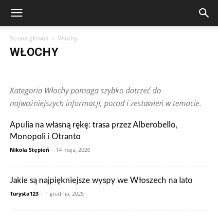
Strona główna
Włochy
WŁOCHY
Arabia Saudyjska
Argentyna
Australia
Austria
Brazylia
Chiny
Chorwacja
Czechy
Dominikana
Egipt
Finlandia
Kategoria Włochy pomaga szybko dotrzeć do
Francja
Grecja
Gwatemala
Hiszpania
Holandia
Hongkong
Indie
Indonezja
Irlandia
Japonia
Kanada
Kolumbia
najważniejszych informacji, porad i zestawień w temacie.
Korea Południowa
Makau
Malezja
Maroko
Meksyk
Niemcy
Norwegia
Nowa Zelandia
Peru
Polska
Portugalia
Apulia na własną rękę: trasa przez Alberobello,
Rosja
RPA
Rumunia
Singapur
Stany Zjednoczone
Monopoli i Otranto
Szwajcaria
Szwecja
Tajlandia
Teksty czytelników
Tunezja
Turcja
Ukraina
Węgry
Wielka Brytania
Wietnam
Włochy
Nikola Stępień
-
14 maja, 2026
Zjednoczone Emiraty Arabskie
Jakie są najpiękniejsze wyspy we Włoszech na lato
Turysta123
-
1 grudnia, 2025