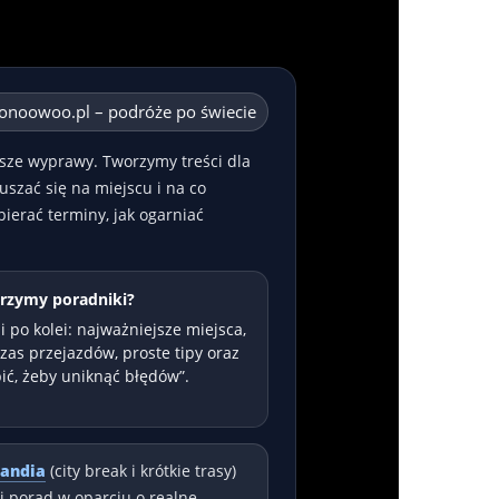
onoowoo.pl – podróże po świecie
sze wyprawy. Tworzymy treści dla
uszać się na miejscu i na co
ierać terminy, jak ogarniać
rzymy poradniki?
i po kolei: najważniejsze miejsca,
czas przejazdów, proste tipy oraz
bić, żeby uniknąć błędów”.
andia
(city break i krótkie trasy)
i porad w oparciu o realne