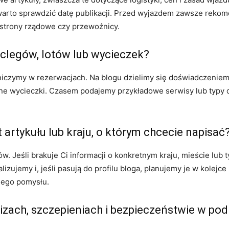
warto sprawdzić datę publikacji. Przed wyjazdem zawsze reko
ak strony rządowe czy przewoźnicy.
clegów, lotów lub wycieczek?
niczymy w rezerwacjach. Na blogu dzielimy się doświadczenie
alne wycieczki. Czasem podajemy przykładowe serwisy lub typy 
rtykułu lub kraju, o którym chcecie napisać
ów. Jeśli brakuje Ci informacji o konkretnym kraju, mieście lub
izujemy i, jeśli pasują do profilu bloga, planujemy je w kolejc
dego pomysłu.
wizach, szczepieniach i bezpieczeństwie w po