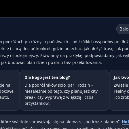
Balo
 o podróżach po różnych państwach – od krótkich wypadów po dłuż
nie i chcą dostać konkret: gdzie pojechać, jak ułożyć trasę, jak por
ańszy i spokojniejszy. Stawiamy na praktykę: podpowiadamy, jak wyb
 i jak budować plan dzień po dniu bez przeładowania.
Dla kogo jest ten blog?
Jak two
cje na
Dla podróżników solo, par i rodzin –
Zwięźle 
idokowe,
niezależnie od tego, czy planujesz city
realny 
auto,
break, czy wyprawę z większą liczbą
„co zro
przystanków.
, które świetnie sprawdzają się na pierwszą „podróż z planem”:
Hol
ówki i wyspy). Wracaj po nowe wpisy – rozwijamy bazę kierunków 