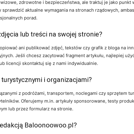
izowe, zdrowotne i bezpieczeństwa, ale traktuj je jako punkt wy
y sprawdzić aktualne wymagania na stronach rządowych, ambasad
esjonalnych porad.
ęcia lub treści na swojej stronie?
opiować ani publikować zdjęć, tekstów czy grafik z bloga na in
nych. Jeśli chcesz zacytować fragment artykułu, najlepiej użyć
b licencji skontaktuj się z nami indywidualnie.
turystycznymi i organizacjami?
iązanymi z podróżami, transportem, noclegami czy sprzętem tu
zytelników. Oferujemy m.in. artykuły sponsorowane, testy prod
ym lub przez formularz na stronie.
redakcją Baloonoowoo.pl?