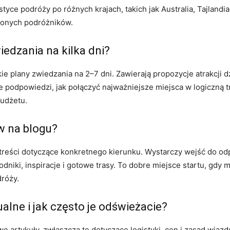
istyce podróży po różnych krajach, takich jak Australia, Tajlandi
czonych podróżników.
iedzania na kilka dni?
kie plany zwiedzania na 2–7 dni. Zawierają propozycje atrakcji d
 podpowiedzi, jak połączyć najważniejsze miejsca w logiczną tr
budżetu.
ów na blogu?
reści dotyczące konkretnego kierunku. Wystarczy wejść do odpo
niki, inspiracje i gotowe trasy. To dobre miejsce startu, gdy m
dróży.
alne i jak często je odświeżacie?
e artykuły, zwłaszcza te dotyczące logistyki, cen i zasad wjazd