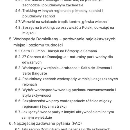
zachodzie i południowym zachodzie
Trekking w innych regionach: północny zachód i
południowy zachód
Warunki na szlakach: tropik kontra „górska wiosna”
Sprzęt na trekking: co przywieźć z Polski, co wziąć na
miejscu
Wodospady Dominikany – porównanie najciekawszych
miejsc i poziomu trudności
Salto El Limón – klasyk na Półwyspie Samaná
27 Charcos de Damajagua – naturalny park wodny dla
odważnych
Wodospady w rejonie Jarabacoa – Salto de Jimenoa i
Salto Baiguate
Południowy zachód: wodospady w mniej uczęszczanych
rejonach
Wybór wodospadów według poziomu zaawansowania i
stylu aktywności
Bezpieczeństwo przy wodospadach: różnice między
regionami i typami atrakcji
Jak łączyć wodospady z innymi aktywnościami na tym
samym wyjeździe
Najczęściej zadawane pytania (FAQ)
Jaki region Dominikany jest najlepszy dla aktywnych