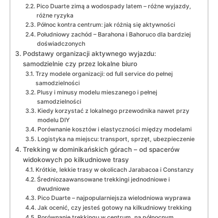
Pico Duarte zimą a wodospady latem – różne wyjazdy,
różne ryzyka
Północ kontra centrum: jak różnią się aktywności
Południowy zachód – Barahona i Bahoruco dla bardziej
doświadczonych
Podstawy organizacji aktywnego wyjazdu:
samodzielnie czy przez lokalne biuro
Trzy modele organizacji: od full service do pełnej
samodzielności
Plusy i minusy modelu mieszanego i pełnej
samodzielności
Kiedy korzystać z lokalnego przewodnika nawet przy
modelu DIY
Porównanie kosztów i elastyczności między modelami
Logistyka na miejscu: transport, sprzęt, ubezpieczenie
Trekking w dominikańskich górach – od spacerów
widokowych po kilkudniowe trasy
Krótkie, lekkie trasy w okolicach Jarabacoa i Constanzy
Średniozaawansowane trekkingi jednodniowe i
dwudniowe
Pico Duarte – najpopularniejsza wielodniowa wyprawa
Jak ocenić, czy jesteś gotowy na kilkudniowy trekking
Porównanie trekkingu w centrum, na północnym