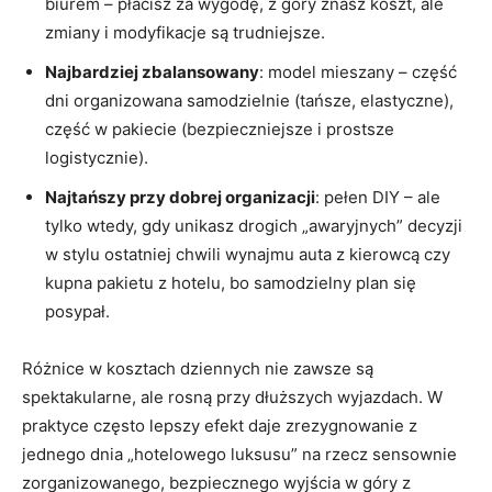
biurem – płacisz za wygodę, z góry znasz koszt, ale
zmiany i modyfikacje są trudniejsze.
Najbardziej zbalansowany
: model mieszany – część
dni organizowana samodzielnie (tańsze, elastyczne),
część w pakiecie (bezpieczniejsze i prostsze
logistycznie).
Najtańszy przy dobrej organizacji
: pełen DIY – ale
tylko wtedy, gdy unikasz drogich „awaryjnych” decyzji
w stylu ostatniej chwili wynajmu auta z kierowcą czy
kupna pakietu z hotelu, bo samodzielny plan się
posypał.
Różnice w kosztach dziennych nie zawsze są
spektakularne, ale rosną przy dłuższych wyjazdach. W
praktyce często lepszy efekt daje zrezygnowanie z
jednego dnia „hotelowego luksusu” na rzecz sensownie
zorganizowanego, bezpiecznego wyjścia w góry z