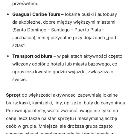
prześwitem.
Guagua i Caribe Tours
– lokalne busiki i autobusy
dalekobieżne, dobre między większymi miastami
(Santo Domingo – Santiago – Puerto Plata –
Jarabacoa), mniej przydatne przy dojazdach „pod
szlak”.
Transport od biura
– w pakietach aktywności często
wliczony odbiór z hotelu lub miasta bazowego, co
upraszcza kwestie godzin wyjazdu, zwłaszcza o
świcie.
Sprzęt
do większości aktywności zapewniają lokalne
biura: kaski, kamizelki, liny, uprzęże, buty do canyoningu.
Porównując oferty, warto zwrócić uwagę nie tylko na
cenę, lecz także na stan sprzętu i maksymalną liczbę
osób w grupie. Mniejsza, ale droższa grupa często
oznacza więcej uwagi przewodnika i mniej stania w