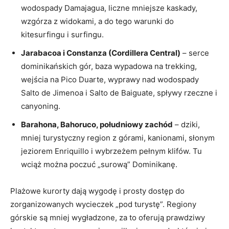
wodospady Damajagua, liczne mniejsze kaskady,
wzgórza z widokami, a do tego warunki do
kitesurfingu i surfingu.
Jarabacoa i Constanza (Cordillera Central)
– serce
dominikańskich gór, baza wypadowa na trekking,
wejścia na Pico Duarte, wyprawy nad wodospady
Salto de Jimenoa i Salto de Baiguate, spływy rzeczne i
canyoning.
Barahona, Bahoruco, południowy zachód
– dziki,
mniej turystyczny region z górami, kanionami, słonym
jeziorem Enriquillo i wybrzeżem pełnym klifów. Tu
wciąż można poczuć „surową” Dominikanę.
Plażowe kurorty dają wygodę i prosty dostęp do
zorganizowanych wycieczek „pod turystę”. Regiony
górskie są mniej wygładzone, za to oferują prawdziwy