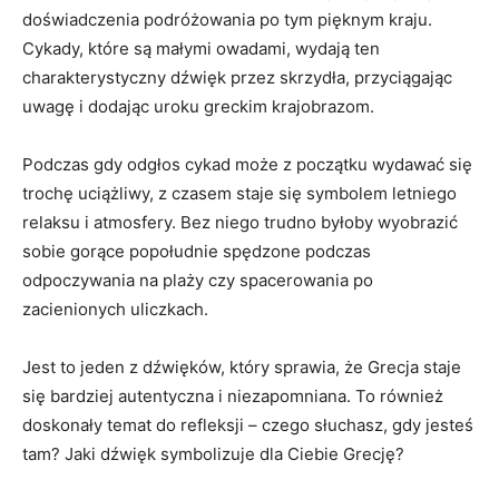
doświadczenia podróżowania po tym pięknym kraju.
Cykady, które są małymi owadami, wydają ten
charakterystyczny dźwięk przez skrzydła,​ przyciągając
uwagę i dodając uroku greckim krajobrazom.
Podczas gdy odgłos cykad⁣ może ⁢z początku wydawać⁤ się
trochę uciążliwy, z​ czasem staje się symbolem letniego
relaksu i atmosfery. Bez niego trudno byłoby wyobrazić
sobie gorące ⁢popołudnie spędzone podczas
odpoczywania‍ na plaży czy spacerowania po
zacienionych uliczkach.
Jest to jeden z ​dźwięków, który sprawia, że Grecja staje
⁤się bardziej autentyczna i niezapomniana. To również
doskonały temat do refleksji – czego słuchasz,⁤ gdy jesteś
tam? Jaki⁤ dźwięk symbolizuje ‌dla Ciebie Grecję?