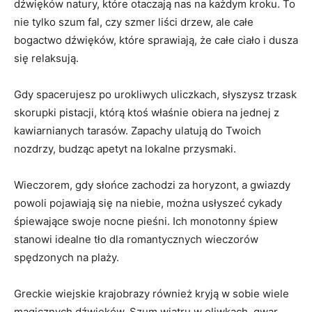
dźwięków‌ natury, które otaczają nas na ​każdym kroku. To
nie tylko ‌szum fal, czy szmer liści drzew, ale ⁢całe
⁤bogactwo dźwięków, które sprawiają, że całe ciało i dusza
się relaksują.
Gdy spacerujesz po urokliwych ⁣uliczkach, słyszysz trzask
skorupki pistacji, ​którą ktoś właśnie obiera na jednej z
kawiarnianych tarasów. Zapachy ulatują do Twoich
nozdrzy, budząc apetyt na lokalne przysmaki.
Wieczorem, gdy słońce zachodzi za horyzont, a gwiazdy
powoli⁢ pojawiają się na niebie, można usłyszeć cykady
śpiewające swoje nocne pieśni. Ich ⁣monotonny śpiew
stanowi idealne tło dla romantycznych wieczorów
spędzonych na plaży.
Greckie ⁤wiejskie krajobrazy również kryją ⁣w sobie wiele
magicznych dźwięków. Szum wiatru w oliwkach, gwar