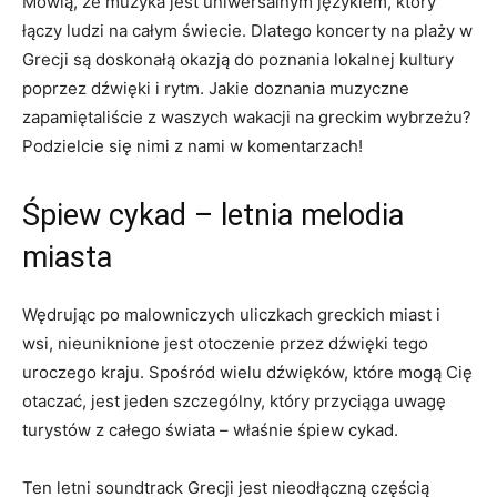
Mówią, że ⁢muzyka‍ jest uniwersalnym językiem, który
łączy ludzi na całym świecie. Dlatego koncerty na plaży w
Grecji są doskonałą okazją do poznania lokalnej kultury
poprzez dźwięki i rytm. Jakie doznania muzyczne
zapamiętaliście z waszych wakacji na ⁤greckim ⁤wybrzeżu?
Podzielcie się nimi z ⁢nami w ⁢komentarzach!
Śpiew cykad – letnia melodia
miasta
Wędrując po malowniczych uliczkach greckich⁢ miast i
wsi, nieuniknione jest ⁣otoczenie przez dźwięki ‍tego
uroczego kraju. Spośród wielu dźwięków, ‍które mogą Cię
otaczać, jest jeden szczególny, ‌który⁢ przyciąga uwagę
turystów z całego świata – właśnie śpiew cykad.
Ten​ letni soundtrack Grecji jest⁢ nieodłączną częścią