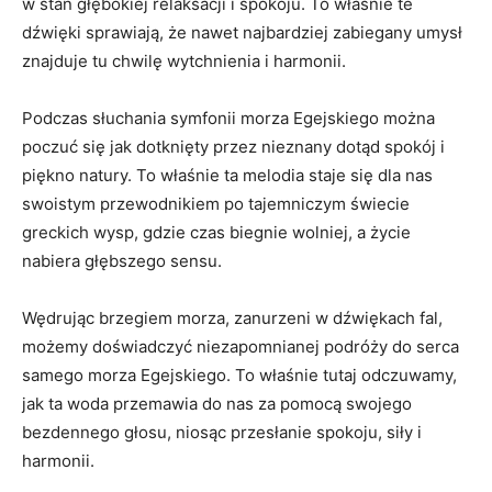
w ‍stan głębokiej relaksacji i spokoju. To właśnie te
dźwięki sprawiają, że ⁤nawet najbardziej zabiegany umysł
znajduje tu​ chwilę wytchnienia i harmonii.
Podczas słuchania symfonii morza Egejskiego można
poczuć się ⁢jak dotknięty przez nieznany dotąd spokój i
piękno natury. To właśnie‌ ta melodia staje się dla nas
swoistym przewodnikiem po tajemniczym świecie
greckich wysp,⁣ gdzie czas biegnie wolniej, a życie
nabiera​ głębszego sensu.
Wędrując brzegiem‍ morza, zanurzeni w dźwiękach fal,
możemy doświadczyć niezapomnianej podróży do serca
samego morza Egejskiego. To⁤ właśnie tutaj odczuwamy,
jak ‍ta ⁤woda przemawia do ⁤nas za⁢ pomocą swojego
bezdennego głosu, niosąc przesłanie spokoju, siły i
harmonii.