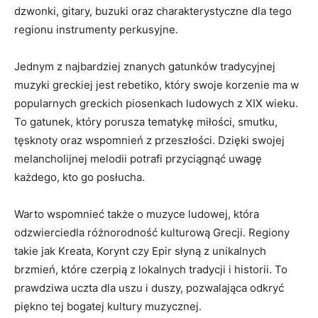
dzwonki, gitary, buzuki oraz charakterystyczne⁤ dla tego⁢
regionu instrumenty perkusyjne.
Jednym z najbardziej znanych gatunków tradycyjnej‌
muzyki greckiej jest rebetiko, który swoje ‍korzenie ma w
popularnych greckich piosenkach ludowych z XIX wieku.
To gatunek, który porusza tematykę miłości, smutku,
‌tęsknoty oraz ⁣wspomnień⁢ z ​przeszłości. Dzięki swojej
melancholijnej melodii potrafi przyciągnąć uwagę
każdego, kto ​go posłucha.
Warto wspomnieć także o muzyce ludowej, która
odzwierciedla różnorodność kulturową Grecji. Regiony
takie jak Kreata, Korynt czy Epir słyną z unikalnych
brzmień, które czerpią z lokalnych tradycji i historii. ​To
prawdziwa ​uczta dla uszu i duszy, pozwalająca odkryć
piękno⁢ tej bogatej kultury muzycznej.