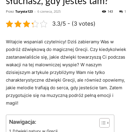
słuchasz, gdy jesteś tam?
Przez
Turysta123
-
6 czerwca, 2025
143
1
3.3/5 - (3 votes)
Witajcie wspaniali czytelnicy! Dziś zabieramy Was w
podróż dźwiękową do magicznej Grecji. ⁣Czy kiedykolwiek
zastanawialiście ‌się, jakie dźwięki ⁣towarzyszą Ci podczas
wakacji⁣ na tej malowniczej wyspie? W naszym
dzisiejszym artykule⁤ przybliżymy Wam nie tylko
charakterystyczne dźwięki Grecji, ale również opowiemy,
jakie melodie trafiają do serca, gdy‍ jesteście tam. Zatem
przygotujcie się na muzyczną podróż pełną emocji i
magii!
Nawigacja:
Dźwięki natury w Grecji