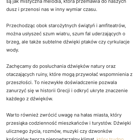
są jak ⁤mistyczna melodia, która przemawia do naszych
dusz i przenosi nas w inny wymiar czasu.
Przechodząc obok starożytnych świątyń i amfiteatrów,
można usłyszeć szum wiatru, szum​ fal uderzających‍ o
brzeg, ale także subtelne dźwięki ptaków czy cyrkulacje
wody.
Zachęcamy do posłuchania dźwięków natury oraz
otaczających ruiny, które mogą przywołać wspomnienia z
przeszłości. To niezwykłe doświadczenie pozwala
zanurzyć się w historii Grecji i odkryć ukryte znaczenie
każdego z dźwięków.
Warto⁢ również zwrócić uwagę⁣ na hałas miasta, który
przesiąka codzienność mieszkańców i turystów. Dźwięki
ulicznego życia, rozmów, muzyki czy dzwonków
kościołów tworzą niepowtarzalny klimat,
który trudno