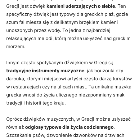
Grecji jest dźwięk
kamieni uderzających o siebie
. Ten
specyficzny dźwięk jest typowy dla greckich plaż, gdzie
szum fal miesza ‍się z delikatnym brzękiem kamieni
unoszonych przez wodę. To ⁤jedna z najbardziej
relaksujących melodi, którą można usłyszeć nad greckim
morzem.
Innym ⁤często spotykanym dźwiękiem w‌ Grecji są
tradycyjne⁤ instrumenty muzyczne
, jak bouzouki czy
darbuka, którymi ‌miejscowi artyści często darzą turystów
w restauracjach ⁤czy​ na ulicach miast. Ta unikalna muzyka
grecka wnosi do życia ulicznego niezapomniany smak
tradycji i historii tego kraju.
Oprócz dźwięków muzycznych, w Grecji można usłyszeć
również⁢
odgłosy typowe dla życia codziennego
.
Szczekanie psów, dzwonienie dzwonków na drzwiach