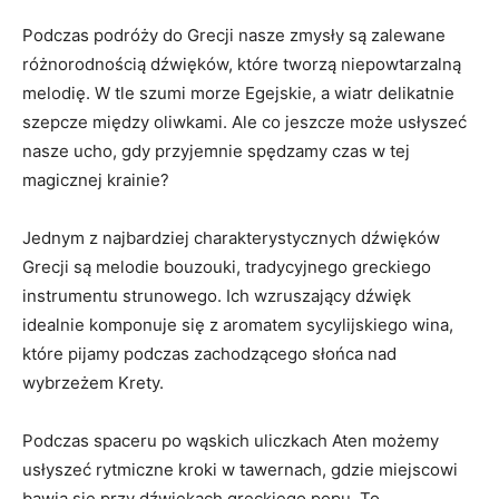
Podczas podróży do Grecji nasze ⁣zmysły są ⁣zalewane
różnorodnością dźwięków, które tworzą niepowtarzalną
melodię. W tle szumi morze Egejskie, a wiatr delikatnie
szepcze między oliwkami. Ale co jeszcze może usłyszeć​
nasze ucho, gdy przyjemnie spędzamy czas w tej
‍magicznej krainie?
Jednym z najbardziej charakterystycznych dźwięków
Grecji ⁢są melodie bouzouki, tradycyjnego greckiego
instrumentu strunowego. Ich wzruszający dźwięk
idealnie ⁤komponuje się z aromatem sycylijskiego wina,
które pijamy podczas​ zachodzącego słońca nad
wybrzeżem Krety.
Podczas spaceru po wąskich uliczkach Aten możemy
usłyszeć​ rytmiczne kroki w tawernach, ‌gdzie miejscowi
bawią się przy dźwiękach greckiego popu. To