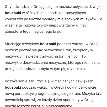
Gdy odwiedzasz Grecję, często możesz usłyszeć​ dźwięki
bouzouki
w różnych miejscach, od tradycyjnych
koncertów po ⁣uliczne występy miejscowych muzyków. To
właśnie ⁣ta muzyka tworzy niepowtarzalny klimat i
atmosferę tego magicznego kraju.
Słuchając dźwięków
bouzouki
podczas wakacji w Grecji,
możesz poczuć się jak prawdziwy Grek, zatopiony w
niezwykłym świecie tradycji, historii i emocji. To
niezwykłe doświadczenie muzyczne, którego nie można
przegapić podczas pobytu w tym pięknym kraju.
Pozwól⁤ sobie zanurzyć się ⁣w magicznych dźwiękach
bouzouki
podczas wakacji w Grecji i ​odkryj ⁣całkowicie
nową perspektywę tego fascynującego kraju. Muzyka ta z
pewnością sprawi, że każdy dzień​ spędzony w Grecji
będzie jeszcze bardziej niezapomniany!