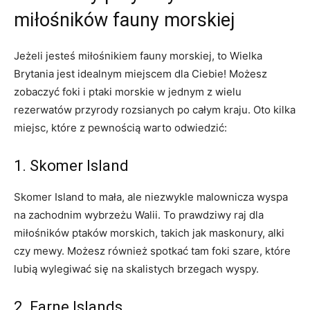
miłośników ⁢fauny morskiej
Jeżeli jesteś miłośnikiem fauny morskiej, to Wielka
Brytania ​jest idealnym miejscem dla‍ Ciebie! Możesz
zobaczyć foki i ⁤ptaki ⁢morskie⁢ w jednym z wielu
rezerwatów⁣ przyrody rozsianych po ⁤całym kraju. Oto kilka
⁢miejsc, które z pewnością ⁤warto odwiedzić:
1. Skomer Island
Skomer ‍Island to mała, ale niezwykle malownicza⁤ wyspa
na zachodnim wybrzeżu Walii. To prawdziwy raj dla
miłośników ptaków⁣ morskich, takich jak maskonury, alki‌
czy mewy. Możesz również spotkać tam foki szare, które​
lubią wylegiwać się​ na skalistych brzegach wyspy.
2. Farne Islands