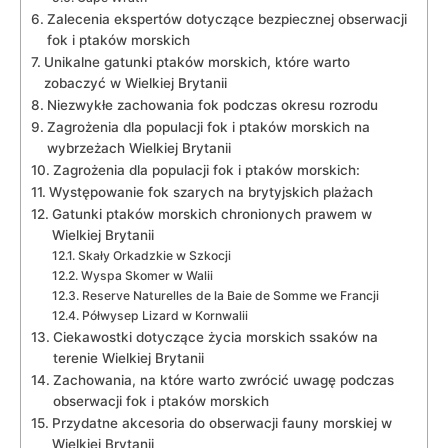
Zalecenia ekspertów dotyczące bezpiecznej obserwacji
fok i ptaków morskich
Unikalne​ gatunki ptaków morskich, które warto⁢
zobaczyć w Wielkiej Brytanii
Niezwykłe ‌zachowania fok podczas okresu⁢ rozrodu
Zagrożenia dla populacji fok i ptaków morskich na
wybrzeżach Wielkiej Brytanii
Zagrożenia dla populacji fok i ptaków morskich:
Występowanie fok szarych na brytyjskich plażach
Gatunki ptaków morskich chronionych prawem w
‍Wielkiej Brytanii
Skały ‌Orkadzkie w Szkocji
Wyspa Skomer w Walii
Reserve Naturelles de⁢ la Baie de Somme we Francji
Półwysep Lizard w Kornwalii
Ciekawostki dotyczące ⁣życia morskich ssaków na
terenie Wielkiej Brytanii
Zachowania,⁢ na które warto⁢ zwrócić uwagę podczas
obserwacji⁢ fok i ptaków morskich
Przydatne akcesoria do​ obserwacji fauny morskiej ‍w
Wielkiej Brytanii