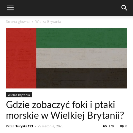
Strona główna
Wielka Brytania
Wielka Brytania
Gdzie zobaczyć foki i ptaki
morskie w Wielkiej Brytanii?
Przez
Turysta123
-
29 sierpnia, 2025
170
0