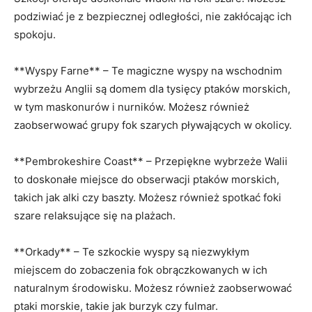
podziwiać je z bezpiecznej odległości, nie‌ zakłócając ich
spokoju.
**Wyspy ⁣Farne** – Te ‍magiczne wyspy na wschodnim
wybrzeżu Anglii są domem ⁣dla tysięcy ptaków morskich,
w tym maskonurów i nurników. Możesz również
zaobserwować grupy fok szarych​ pływających⁤ w okolicy.
**Pembrokeshire Coast**​ – Przepiękne wybrzeże Walii
to doskonałe miejsce do obserwacji ptaków morskich,⁤
takich jak alki czy ‍baszty. Możesz również spotkać foki
szare relaksujące się na plażach.
**Orkady** – Te szkockie wyspy‌ są niezwykłym
miejscem do‌ zobaczenia‌ fok obrączkowanych w ich
naturalnym środowisku. Możesz⁤ również zaobserwować
ptaki morskie, takie jak burzyk czy fulmar.