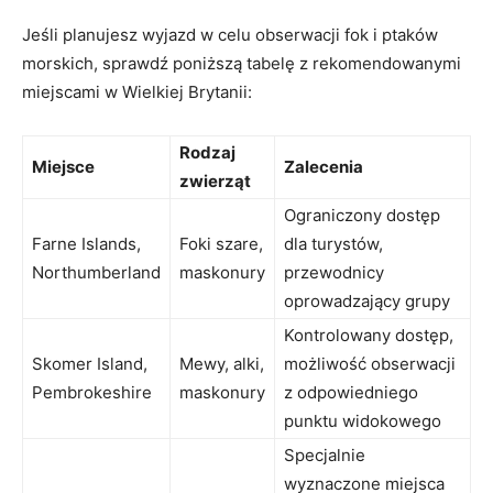
Jeśli‍ planujesz wyjazd w celu obserwacji fok i ptaków
morskich, sprawdź poniższą tabelę z rekomendowanymi
miejscami w Wielkiej‍ Brytanii:
Rodzaj
Miejsce
Zalecenia
zwierząt
Ograniczony dostęp⁣
Farne⁤ Islands,‌
Foki szare,
dla turystów,
Northumberland
maskonury
przewodnicy
oprowadzający grupy
Kontrolowany dostęp,
Skomer​ Island,⁢
Mewy, alki,
możliwość obserwacji⁣
Pembrokeshire
maskonury
z odpowiedniego⁢
punktu widokowego
Specjalnie⁢
wyznaczone​ miejsca