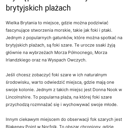
brytyjskich plażach
Wielka Brytania to ⁢miejsce, gdzie można podziwiać‌
fascynujące stworzenia morskie, takie jak foki i ptaki.
Jednym z ⁣popularnych gatunków, które można spotkać na
brytyjskich⁤ plażach, są foki szare. Te urocze ssaki żyją
głównie na wybrzeżach Morza Północnego, Morza
Irlandzkiego oraz na Wyspach Owczych.
Jeśli chcesz zobaczyć ‌foki szare ‍w ich naturalnym
środowisku, warto ⁢odwiedzić miejsca, gdzie mają⁤ one
swoje⁣ kolonie. Jednym‍ z⁢ takich miejsc jest Donna Nook w
Lincolnshire. To popularna plaża, na⁤ której foki szare
przychodzą⁤ rozmnażać się i wychowywać swoje młode.
Innym ciekawym miejscem ‌do obserwacji fok szarych jest
Blakeney Point w Norfolk. To ‍obszar chroniony, gdzie​