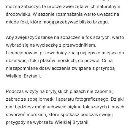
można zobaczyć te ⁢urocze zwierzęta w ich naturalnym‍
środowisku. W sezonie rozmnażania ‌warto uważać na
młode foki, które mogą przebywać blisko‌ brzegu.
Aby⁣ zwiększyć szanse na​ zobaczenie fok szarych, warto
wybrać się na wycieczkę z‍ przewodnikiem.
Licencjonowani przewodnicy znają⁢ najlepsze⁢ miejsca do
‍obserwacji fok i ptaków morskich, co pozwoli ‌Ci ‌na⁢
niezapomniane doświadczenia⁢ związane⁢ z przyrodą
Wielkiej ⁢Brytanii.
Podczas wizyty‍ na brytyjskich plażach nie​ zapomnij
zabrać ze sobą lornetki​ i aparatu fotograficznego. Dzięki ​
nim będziesz ⁢mógł uchwycić piękno fok szarych i innych
stworzeń morskich, które spotkasz podczas​ swojej
przygody na​ wybrzeżu Wielkiej ⁤Brytanii.