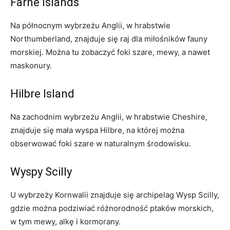
Farne ⁤Islands
Na północnym ‍wybrzeżu Anglii, w hrabstwie
Northumberland,⁢ znajduje się raj dla miłośników fauny
⁤morskiej. ⁤Można tu zobaczyć⁢ foki szare,⁣ mewy, a nawet
maskonury.
Hilbre Island
Na zachodnim wybrzeżu Anglii, w hrabstwie Cheshire,
znajduje się mała wyspa Hilbre, na której można‌
obserwować⁢ foki szare w naturalnym⁣ środowisku.
Wyspy Scilly
U wybrzeży Kornwalii znajduje​ się‍ archipelag Wysp Scilly,‌
gdzie można podziwiać ​różnorodność ptaków morskich,‍
w‌ tym mewy, alkę ‌i kormorany.