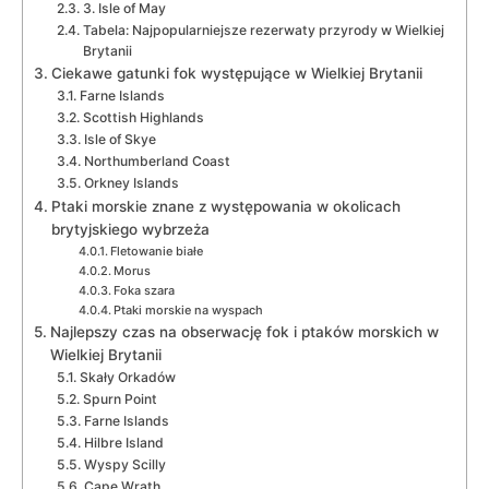
3. Isle of May
Tabela: Najpopularniejsze rezerwaty‌ przyrody w ​Wielkiej
⁣Brytanii
Ciekawe gatunki fok występujące w Wielkiej Brytanii
Farne Islands
Scottish Highlands
Isle of ⁤Skye
Northumberland Coast
Orkney Islands
Ptaki morskie znane z występowania w okolicach
brytyjskiego wybrzeża
Fletowanie białe
Morus
Foka szara
Ptaki⁣ morskie na wyspach
Najlepszy ⁣czas na obserwację fok i ptaków morskich⁢ w
Wielkiej Brytanii
Skały Orkadów
Spurn Point
Farne ⁤Islands
Hilbre Island
Wyspy Scilly
Cape Wrath