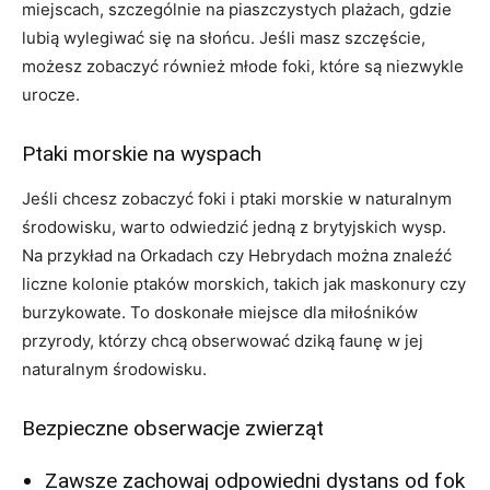
miejscach,⁤ szczególnie‌ na piaszczystych plażach, gdzie
lubią wylegiwać ​się na słońcu. Jeśli masz szczęście,
możesz⁤ zobaczyć również młode foki, które⁣ są niezwykle
urocze.
Ptaki⁣ morskie na wyspach
Jeśli​ chcesz ⁢zobaczyć foki i⁢ ptaki morskie w naturalnym‌
środowisku, warto odwiedzić jedną z brytyjskich wysp.
Na przykład na Orkadach czy ‌Hebrydach można znaleźć
liczne kolonie ptaków ⁤morskich, takich jak ⁢maskonury czy
burzykowate. To doskonałe miejsce dla miłośników ​
przyrody, ‌którzy⁣ chcą obserwować dziką faunę w jej
‌naturalnym⁢ środowisku.
Bezpieczne obserwacje zwierząt
Zawsze ⁣zachowaj odpowiedni dystans od fok