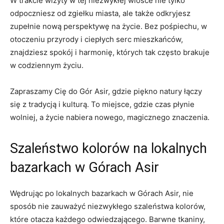
W ​trakcie wizyty w⁣ tej niezwykłej wiosce ‍nie tylko
odpoczniesz od zgiełku ⁢miasta,‌ ale także odkryjesz
zupełnie nową perspektywę na życie. Bez ⁢pośpiechu, w​
otoczeniu przyrody i ciepłych serc mieszkańców,
znajdziesz spokój i harmonię, których tak często brakuje
w codziennym życiu.
Zapraszamy Cię do Gór Asir, gdzie piękno natury ‍łączy
się z⁢ tradycją i kulturą. To miejsce, ​gdzie czas płynie
wolniej, ‍a życie nabiera nowego, magicznego znaczenia.
Szaleństwo kolorów na lokalnych
bazarkach w Górach Asir
Wędrując po‍ lokalnych bazarkach w Górach Asir, nie
sposób⁢ nie zauważyć niezwykłego szaleństwa kolorów,
które otacza ⁢każdego odwiedzającego. Barwne tkaniny,