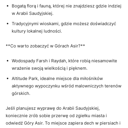
Bogatą florą i fauną, której‍ nie znajdziesz gdzie indziej
w Arabii⁣ Saudyjskiej.
Tradycyjnymi wioskami, gdzie ‍możesz doświadczyć
kultury lokalnej ludności.
**Co warto zobaczyć w Górach Asir?**
Wodospady Farsh ‌i​ Raydah, ⁢które ⁣robią niesamowite
wrażenie swoją wielkością i pięknem.
Altitude Park, idealne miejsce dla miłośników
aktywnego wypoczynku wśród‌ malowniczych ⁣terenów
górskich.
Jeśli planujesz wyprawę‍ do Arabii⁤ Saudyjskiej,
koniecznie zrób sobie przerwę od zgiełku miasta‍ i
odwiedź⁢ Góry Asir. ⁤To miejsce ⁣zapiera dech w piersiach i