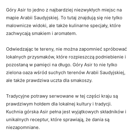
Góry Asir ‍to jedno z najbardziej niezwykłych miejsc⁢ na⁢
mapie Arabii Saudyjskiej. To tutaj znajdują się nie ‍tylko
malownicze widoki,‌ ale ​także kulinarne specjały, które
zachwycają smakiem i aromatem.
Odwiedzając te tereny, nie można ‍zapomnieć ⁤spróbować
lokalnych‌ przysmaków,‌ które rozpieszczą podniebienie i
pozostaną w pamięci na ⁢długo. Góry Asir⁣ to nie tylko
zielona ⁢oaza wśród suchych terenów ​Arabii Saudyjskiej,
ale także prawdziwa​ uczta dla‍ smakoszy.
Tradycyjne⁢ potrawy ⁤serwowane⁤ w tej części kraju są
⁤prawdziwym hołdem dla ‍lokalnej kultury i tradycji.
Kuchnia górska Asir ‌pełna ‌jest wyjątkowych składników i
unikalnych receptur,‌ które⁢ sprawiają,‍ że dania są
niezapomniane.