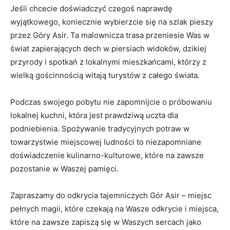
Jeśli chcecie​ doświadczyć ‍czegoś ⁣naprawdę
wyjątkowego, koniecznie wybierzcie się⁤ na szlak pieszy
przez Góry‍ Asir. Ta malownicza trasa przeniesie Was w
⁢świat zapierających dech w piersiach ⁣widoków, dzikiej
przyrody ⁢i spotkań ​z lokalnymi ⁣mieszkańcami, ⁤którzy z
wielką gościnnością witają turystów z całego ‌świata.
Podczas ‍swojego pobytu nie zapomnijcie ‍o próbowaniu
lokalnej kuchni, która jest prawdziwą uczta ⁢dla
podniebienia. Spożywanie ‍tradycyjnych potraw w
towarzystwie miejscowej ludności to niezapomniane
doświadczenie kulinarno-kulturowe, które na zawsze
pozostanie w Waszej pamięci.
Zapraszamy do ⁤odkrycia tajemniczych Gór​ Asir – miejsc
pełnych ⁢magii, które ‌czekają na Wasze odkrycie i miejsca,‍
które na​ zawsze zapiszą się w Waszych sercach jako⁢