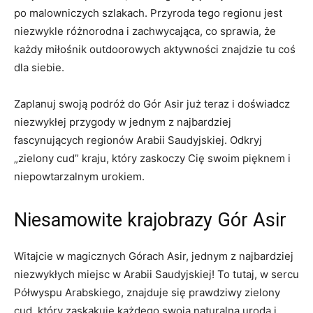
po malowniczych ‍szlakach.⁣ Przyroda tego regionu ​jest
⁣niezwykle różnorodna i zachwycająca, co sprawia, że
każdy miłośnik outdoorowych aktywności znajdzie tu coś​
dla ​siebie.
Zaplanuj ‍swoją podróż do Gór Asir ⁤już ⁣teraz i doświadcz
niezwykłej przygody w jednym ‍z najbardziej⁢
fascynujących regionów‍ Arabii ‌Saudyjskiej. Odkryj
„zielony ‍cud” ⁤kraju, który zaskoczy Cię swoim pięknem i
niepowtarzalnym urokiem.
Niesamowite krajobrazy Gór Asir
Witajcie w magicznych⁢ Górach Asir, jednym z najbardziej ​
niezwykłych miejsc ⁤w Arabii Saudyjskiej! To tutaj, ‌w sercu
Półwyspu Arabskiego,‌ znajduje się prawdziwy ‌zielony ​
cud,​ który zaskakuje ⁣każdego swoją‌ naturalną urodą i