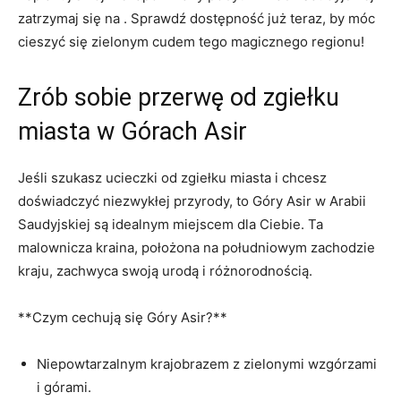
zatrzymaj⁢ się na . Sprawdź dostępność ⁤już teraz,‌ by móc
cieszyć się‌ zielonym cudem tego magicznego regionu!
Zrób ​sobie przerwę⁣ od zgiełku
miasta w Górach Asir
Jeśli szukasz ucieczki ⁣od zgiełku⁢ miasta i chcesz
doświadczyć niezwykłej przyrody,​ to Góry ⁤Asir ⁤w Arabii
Saudyjskiej‍ są idealnym‍ miejscem dla Ciebie. Ta
⁤malownicza kraina, położona na południowym ‌zachodzie
kraju, zachwyca swoją urodą i różnorodnością.
**Czym cechują się ​Góry Asir?**
Niepowtarzalnym krajobrazem⁣ z zielonymi wzgórzami
i górami.