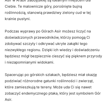
⁤Asir ‍w Arabii Saudyjskiej są idealnym miejscem dla
Ciebie. Te malownicze góry, porośnięte bujną
roślinnością, stanowią‍ prawdziwy zielony cud ⁣w tej
krainie ​pustyni.
Podczas wyprawy ‍po⁣ Górach Asir możesz liczyć na
doświadczonych przewodników, ⁤którzy ⁣pomogą Ci
zdobywać szczyty i odkrywać‌ ukryte ⁢zakątki tego
‌niezwykłego regionu. ​Dzięki ich wiedzy i ‌doświadczeniu
⁣będziesz mógł ‍bezpiecznie cieszyć się pięknem przyrody
i‌ niezapomnianymi⁣ widokami.
Spacerując po górskich​ szlakach, będziesz miał okazję
podziwiać różnorodne gatunki roślinności i zwierząt,
które zamieszkują⁣ te tereny. Może uda ‌Ci się nawet
zobaczyć endemycznego ptaka, który jest symbolem Gór
Asir.