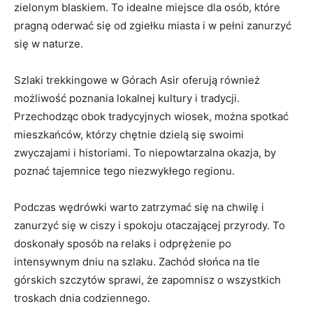
zielonym blaskiem. To idealne miejsce dla osób,‍ które
pragną⁢ oderwać się od zgiełku miasta i w‌ pełni zanurzyć ​
się⁢ w naturze.
Szlaki trekkingowe w Górach Asir oferują⁢ również
możliwość poznania lokalnej kultury‍ i tradycji.
Przechodząc obok tradycyjnych wiosek, można‍ spotkać⁢
mieszkańców, którzy chętnie dzielą ⁣się swoimi
zwyczajami i historiami. To niepowtarzalna okazja, ⁣by
poznać tajemnice tego‌ niezwykłego regionu.
Podczas wędrówki warto zatrzymać się na chwilę i
zanurzyć się‌ w ciszy i spokoju otaczającej przyrody. To⁤
doskonały sposób na relaks i odprężenie po
⁣intensywnym‍ dniu na szlaku. Zachód słońca na tle
górskich szczytów⁣ sprawi, że zapomnisz⁣ o ⁤wszystkich‌
troskach dnia codziennego.