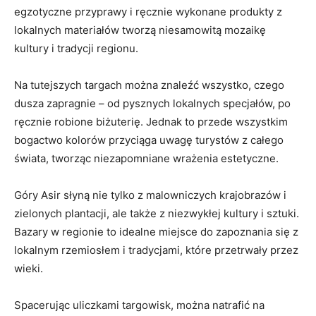
egzotyczne przyprawy i ręcznie wykonane produkty‌ z
lokalnych materiałów tworzą niesamowitą mozaikę
kultury i tradycji regionu.
Na tutejszych targach ⁢można znaleźć wszystko,‍ czego
dusza zapragnie – od pysznych ​lokalnych ‍specjałów, po
ręcznie robione biżuterię. Jednak⁢ to‍ przede⁢ wszystkim
bogactwo ⁣kolorów przyciąga⁤ uwagę turystów z‌ całego
świata, tworząc niezapomniane wrażenia estetyczne.
Góry ⁣Asir słyną ⁢nie tylko z⁤ malowniczych krajobrazów i
zielonych plantacji, ale także z ⁢niezwykłej kultury⁣ i⁣ sztuki.
Bazary w​ regionie to idealne ‌miejsce do zapoznania się z
lokalnym rzemiosłem i tradycjami, ⁢które przetrwały przez
wieki.
Spacerując uliczkami targowisk, można natrafić na