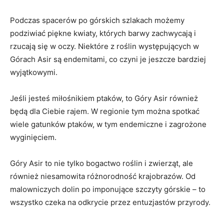
Podczas spacerów po górskich‌ szlakach możemy
‌podziwiać piękne kwiaty, których ‌barwy zachwycają i
rzucają się w oczy.‌ Niektóre z roślin występujących ⁢w
Górach Asir ‍są endemitami, co czyni je ⁢jeszcze bardziej⁤
wyjątkowymi.
Jeśli jesteś‍ miłośnikiem⁤ ptaków, to Góry ‍Asir ⁤również
będą dla Ciebie rajem. ‌W regionie tym można spotkać‍
wiele gatunków ptaków, w tym endemiczne i zagrożone
wyginięciem.
Góry Asir to nie‍ tylko bogactwo ⁤roślin i zwierząt, ale
również⁤ niesamowita ‍różnorodność krajobrazów. Od‍
malowniczych dolin po​ imponujące szczyty‌ górskie⁢ – to
wszystko czeka na odkrycie przez entuzjastów‌ przyrody.