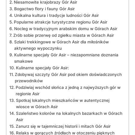
Niesamowite krajobrazy Gór Asir
Bogactwo flory i fauny⁣ Gór ‌Asir
Unikalna kultura i ​tradycje ludności Gór⁣ Asir
Popularne atrakcje turystyczne‌ regionu Gór⁢ Asir
Nocleg w tradycyjnym arabskim domu w Górach Asir
Zrób ​sobie przerwę⁣ od zgiełku miasta w Górach Asir
Szlaki trekkingowe w Górach Asir dla miłośników
aktywnego​ wypoczynku
Kulinarne specjały Gór Asir –‌ niezapomniane doznania
smakowe
Kulinarne ​specjały Gór ‍Asir:
Zdobywaj szczyty‌ Gór Asir pod okiem doświadczonych
⁣przewodników
Podziwiaj wschód słońca z jedną z ⁣najwyższych gór w
regionie Asir
Spotkaj lokalnych mieszkańców‍ w autentycznej
wiosce w Górach Asir
Szaleństwo kolorów na lokalnych bazarkach w Górach
Asir
Zanurz ⁢się w tajemniczej historii i mitach ⁣Gór Asir
Relaks⁢ w gorących źródłach w otoczeniu⁤ pięknych