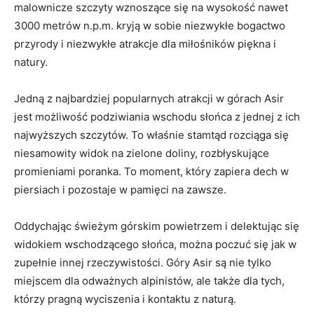
malownicze szczyty wznoszące się ⁤na ​wysokość nawet‍
3000 metrów​ n.p.m. kryją w sobie ⁤niezwykłe bogactwo
przyrody i ‍niezwykłe atrakcje dla miłośników piękna i
natury.
Jedną z najbardziej popularnych atrakcji w górach Asir
jest możliwość podziwiania wschodu słońca z jednej z ich‍
najwyższych szczytów. To właśnie stamtąd rozciąga się
niesamowity widok na zielone doliny,⁢ rozbłyskujące
promieniami poranka. To moment, ⁤który zapiera‌ dech​ w‍
piersiach ⁤i ⁤pozostaje w pamięci​ na⁤ zawsze.
Oddychając świeżym górskim powietrzem‍ i delektując się
widokiem​ wschodzącego słońca, można poczuć się jak w
zupełnie innej rzeczywistości. Góry Asir ⁤są nie tylko
miejscem dla odważnych alpinistów, ale⁤ także dla ⁤tych, ​
którzy pragną‍ wyciszenia i kontaktu z naturą.