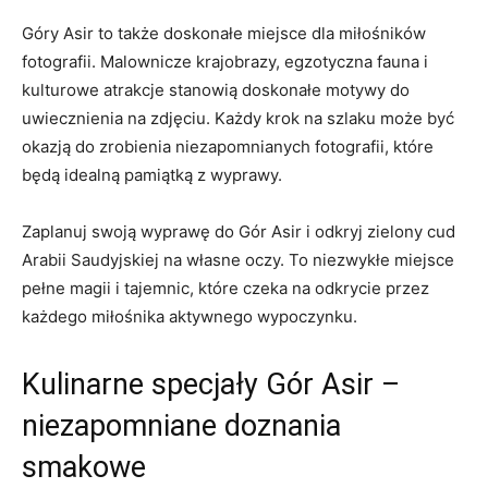
Góry Asir to także doskonałe miejsce dla miłośników
fotografii. Malownicze⁤ krajobrazy, egzotyczna⁢ fauna i
kulturowe atrakcje stanowią doskonałe motywy do​
uwiecznienia na zdjęciu. Każdy⁣ krok na szlaku może być⁤
okazją do zrobienia niezapomnianych fotografii, które⁢
będą idealną pamiątką ⁤z wyprawy.
Zaplanuj​ swoją wyprawę do Gór‍ Asir i ​odkryj zielony cud
Arabii Saudyjskiej na własne oczy. To niezwykłe miejsce
pełne ⁢magii i tajemnic, ‌które⁢ czeka ⁣na‍ odkrycie przez
każdego miłośnika aktywnego​ wypoczynku.
Kulinarne specjały Gór Asir –‌
niezapomniane doznania
smakowe