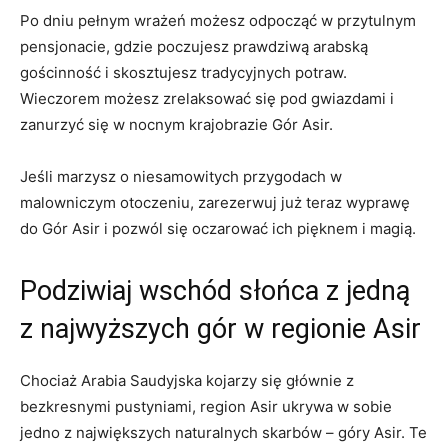
Po dniu pełnym wrażeń możesz odpocząć w przytulnym
pensjonacie,‍ gdzie poczujesz prawdziwą arabską
gościnność‌ i skosztujesz tradycyjnych potraw.
Wieczorem ⁤możesz zrelaksować się pod⁢ gwiazdami i
‍zanurzyć się ⁣w nocnym krajobrazie Gór Asir.
Jeśli marzysz o niesamowitych ‍przygodach w
malowniczym otoczeniu, zarezerwuj⁣ już ‌teraz ‌wyprawę
⁣do Gór Asir i ⁣pozwól ​się oczarować ich ⁣pięknem i ‌magią.
Podziwiaj wschód słońca z jedną
z ⁣najwyższych gór w regionie Asir
Chociaż Arabia Saudyjska kojarzy się głównie z​
bezkresnymi⁤ pustyniami, region​ Asir⁤ ukrywa w sobie⁢
jedno z ‌największych naturalnych skarbów –⁢ góry ⁤Asir. Te