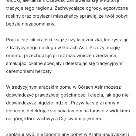
widoki, ale także możliwość⁢ zanurzenia się ⁢w kulturę i
tradycje​ tego regionu. Zachwycające ogrody, egzotyczne
rośliny oraz przyjazni mieszkańcy sprawią, że twój pobyt
będzie niezapomniany.
Poczuj​ się⁣ jak arabski książę czy księżniczka,⁣ korzystając⁤
z tradycyjnego noclegu w Górach Asir. Przeżyj​ magię
orientu, przechodząc przez malownicze​ dziedzińce,‌
smakując lokalne specjały i delektując się‌ tradycyjnymi
ceremoniami herbaty.
W tradycyjnym arabskim domu w Górach⁤ Asir możesz
⁣doświadczyć prawdziwej gościnności ⁣i ciepła,​ jakiego nie
doświadczysz ‌nigdzie indziej. Przywitaj się z rannym
słońcem,⁤ delektując się‍ śniadaniem na tarasie z widokiem
‍na góry, ⁤które ⁢zachwycą Cię swoim pięknem.
Zaplanuj swój niezapomniany pobyt‌ w Arabii Saudyjskiej‍ i