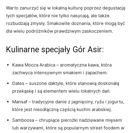
Warto​ zanurzyć się w⁤ lokalną kulturę ⁤poprzez degustację
tych specjałów, które nie tylko nasycają, ⁢ale także‍
rozbudzają zmysły. Smakowite doznania, które mogą być
dla wielu podróżników ⁤prawdziwym zaskoczeniem.
Kulinarne ​specjały Gór ‍Asir:
Kawa Mocca Arabica –‍ aromatyczna⁣ kawa,⁢ która
zachwyca intensywnym ⁢smakiem i zapachem.
Dates – suszone⁣ daktyle, które stanowią doskonałą
przekąskę i są elementem wielu ‍lokalnych dań.
Mansaf – tradycyjne danie ​z jagnięciny, ryżu i jogurtu,​
które jest nieodłączną częścią kuchni arabskiej.
Samboosa – chrupiące pierożki nadziewane mięsem
⁣lub⁤ warzywami,⁤ które są popularnym street foodem w