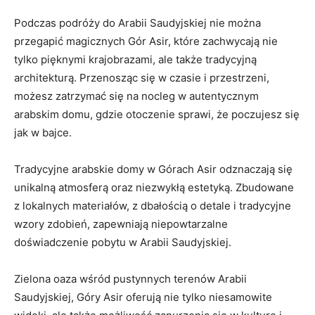
Podczas ‍podróży do Arabii Saudyjskiej nie można
przegapić magicznych Gór Asir, które zachwycają​ nie
tylko pięknymi krajobrazami, ale także tradycyjną
architekturą.‍ Przenosząc się w czasie i przestrzeni,
możesz zatrzymać się na nocleg⁤ w ​autentycznym
arabskim​ domu,​ gdzie otoczenie sprawi, że​ poczujesz się
jak w ⁤bajce.
Tradycyjne‍ arabskie domy w Górach Asir odznaczają się
unikalną atmosferą oraz⁣ niezwykłą estetyką. Zbudowane
‌z lokalnych ‍materiałów,‍ z‍ dbałością o detale i ⁤tradycyjne
wzory ⁤zdobień,⁣ zapewniają niepowtarzalne
doświadczenie pobytu w Arabii Saudyjskiej.
Zielona oaza wśród pustynnych terenów Arabii
Saudyjskiej, Góry Asir​ oferują​ nie tylko niesamowite