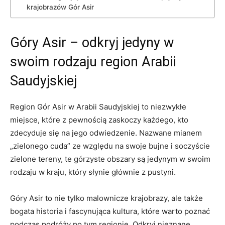
krajobrazów Gór Asir
Góry‌ Asir​ – ​odkryj jedyny w
swoim rodzaju⁤ region‌ Arabii ​
Saudyjskiej
Region‍ Gór Asir w ⁣Arabii Saudyjskiej ​to ‍niezwykłe
⁣miejsce, ⁢które z pewnością​ zaskoczy każdego, kto⁢
zdecyduje się ⁣na jego odwiedzenie. Nazwane‌ mianem
„zielonego cuda” ⁢ze względu na swoje bujne i soczyście
zielone tereny, te górzyste obszary są jedynym w swoim
rodzaju w kraju, ‍który słynie głównie z pustyni.
Góry Asir to nie ⁤tylko malownicze krajobrazy, ale także
bogata historia i fascynująca kultura, które ⁢warto poznać
podczas podróży po tym regionie. Odkryj nieznane ​