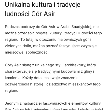
Unikalna kultura i ​tradycje
ludności Gór⁣ Asir
Podczas ⁢podróży do Gór Asir w Arabii Saudyjskiej, nie
można przegapić ​bogatej kultury i tradycji ludności tego
regionu.⁢ To tutaj,‌ w‌ otoczeniu malowniczych gór i
zielonych dolin,⁤ można poznać ⁤fascynujące zwyczaje
miejscowej społeczności.
Góry Asir słyną z unikalnego stylu architektury, który
charakteryzuje‌ się tradycyjnymi⁢ budowlami z gliny i
kamienia. Każdy detal ma swoje znaczenie i
odzwierciedla historię⁤ i ​dziedzictwo mieszkańców tego
regionu.
Jednym z najbardziej⁤ fascynujących elementów kultury
Gór Asir są ich ​tradycyjne tańce i muzyka. Lokalni artyści