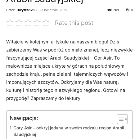
Przez
Turysta123
-
23 kwietnia, 2025
209
0
Rate this post
Witajcie ⁤w kolejnym artykule na naszym blogu! Dziś
⁣zabierzemy Was⁤ w podróż do mało ‍znanej, ‍lecz niezwykle
fascynującej części Arabii Saudyjskiej – Gór Asir. To
malownicze miejsce ukryte w górach na południowym‍
zachodzie kraju, pełne zieleni, tajemniczych wąwozów i
imponujących szczytów. Odkryjemy‍ dla Was‍ naturę,
kulturę i historię tego niezwykłego regionu. Gotowi na
‌przygodę? Zapraszamy​ do lektury!
Nawigacja:
Góry‌ Asir​ – ​odkryj jedyny w swoim rodzaju⁤ region‌ Arabii ​
Saudyjskiej