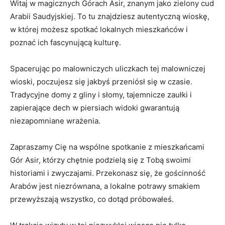
Witaj w magicznych Górach Asir, znanym⁢ jako zielony cud
Arabii Saudyjskiej. To tu znajdziesz autentyczną wioskę,
w której możesz spotkać lokalnych‌ mieszkańców ⁤i
poznać ich fascynującą kulturę.
Spacerując​ po malowniczych uliczkach ⁤tej ‌malowniczej​
wioski, ⁣poczujesz się jakbyś ‌przeniósł się w czasie.
Tradycyjne domy z gliny i słomy, tajemnicze ⁤zaułki i
zapierające dech w piersiach widoki gwarantują
niezapomniane wrażenia.
Zapraszamy Cię na wspólne⁤ spotkanie z⁤ mieszkańcami​
Gór Asir, którzy chętnie podzielą się z ⁤Tobą‌ swoimi⁢
historiami i‌ zwyczajami. Przekonasz się, ‍że gościnność
Arabów jest niezrównana, ​a lokalne potrawy‍ smakiem ​
przewyższają wszystko, ‌co dotąd próbowałeś.