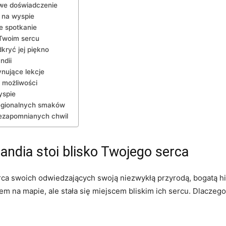
ciowe doświadczenie
o na wyspie
e spotkanie
 Twoim sercu
kryć jej piękno
ndii
cynujące lekcje
 możliwości
yspie
regionalnych smaków
niezapomnianych chwil
landia stoi blisko Twojego serca
​serca swoich odwiedzających swoją niezwykłą⁣ przyrodą,⁢ bogatą 
jscem na mapie, ale stała się miejscem bliskim ich sercu. Dlacze