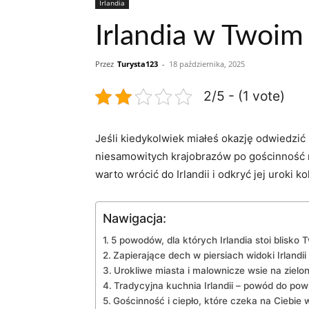
Irlandia
Irlandia w Twoim
Przez
Turysta123
-
18 października, 2025
2/5 - (1 vote)
Jeśli kiedykolwiek miałeś okazję odwiedzić
niesamowitych krajobrazów ⁤po gościnność
warto wrócić do Irlandii i odkryć ⁢jej urok
Nawigacja:
5 powodów, dla których Irlandia stoi blisko 
Zapierające dech​ w⁢ piersiach widoki Irlandii
Urokliwe miasta i malownicze wsie na zielo
Tradycyjna kuchnia ‌Irlandii – powód do pow
Gościnność i ciepło, które czeka na Ciebie w 