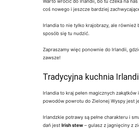
Warto wrócić do Irlandii, bo‌ tu czeka na n
coś nowego i jeszcze ⁤bardziej zachwycając
Irlandia to nie ⁤tylko krajobrazy, ale równie
sposób się tu nudzić.
Zapraszamy więc ponownie do Irlandii, ⁢gdz
zawsze!
Tradycyjna kuchnia ‌Irlan
Irlandia to kraj pełen magicznych zakątków i
powodów powrotu do Zielonej Wyspy jest jej
Irlandzkie ⁢potrawy są pełne charakteru i sm
dań jest
Irish stew
– gulasz z‌ jagnięciny z 