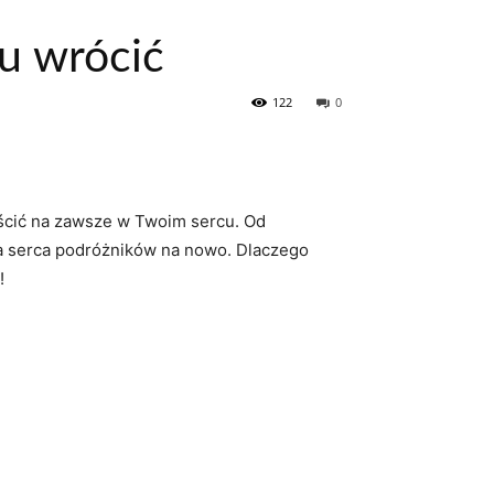
tu wrócić
122
0
gościć na zawsze w Twoim sercu. Od
a serca podróżników na nowo. Dlaczego
!