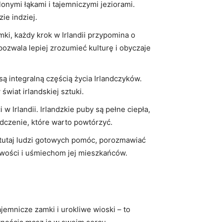
nymi łąkami⁣ i ⁢tajemniczymi jeziorami.
ie indziej.
mki, każdy krok w⁢ Irlandii ‍przypomina o
 pozwala lepiej zrozumieć kulturę i obyczaje
 są ⁤integralną częścią życia Irlandczyków.
świat irlandskiej sztuki.
w​ Irlandii. Irlandzkie puby są ‍pełne ciepła,
dczenie, ‌które warto powtórzyć.
sz tutaj ludzi gotowych pomóc, porozmawiać
zliwości i uśmiechom jej mieszkańców.
tajemnicze zamki i urokliwe wioski – to