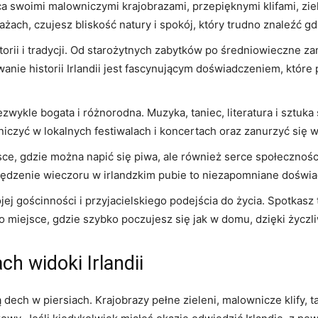
ca swoimi malowniczymi krajobrazami, przepięknymi klifami, zielo
żach, czujesz bliskość natury ‍i spokój, który trudno znaleźć gdz
istorii i⁣ tradycji. Od starożytnych zabytków po średniowieczne za
nie historii Irlandii jest fascynującym⁢ doświadczeniem, ‌które
iezwykle bogata i ​różnorodna. Muzyka, taniec, literatura i sztuka
niczyć w lokalnych festiwalach i koncertach oraz zanurzyć się w 
sce, ⁤gdzie można napić się piwa, ale ⁣również serce społeczności 
pędzenie wieczoru w irlandzkim pubie to ‌niezapomniane doświa
ojej gościnności i​ przyjacielskiego podejścia do życia. Spotka
a to miejsce, gdzie szybko poczujesz się jak w domu, dzięki życ
ach widoki Irlandii
ją dech w‍ piersiach. Krajobrazy‍ pełne zieleni, malownicze klify, 