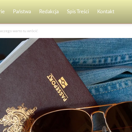
ie
Państwa
Redakcja
Spis Treści
Kontakt
laczego warto tu wrócić