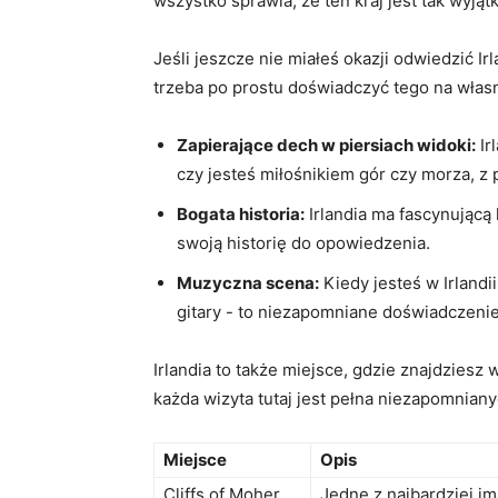
wszystko sprawia, że ten kraj jest tak wyjąt
Jeśli jeszcze nie miałeś okazji odwiedzić ⁤I
trzeba po prostu doświadczyć tego na własn
Zapierające dech ⁢w piersiach widoki:
Ir
czy jesteś miłośnikiem gór‌ czy morza, z 
Bogata ‌historia:
Irlandia ‍ma fascynującą
​swoją‍ historię do opowiedzenia.
Muzyczna scena:
Kiedy jesteś w Irlandi
gitary -​ to niezapomniane doświadczenie
Irlandia to także miejsce, gdzie znajdziesz w
każda wizyta tutaj jest pełna niezapomnian
Miejsce
Opis
Cliffs of Moher
Jedne z najbardziej im