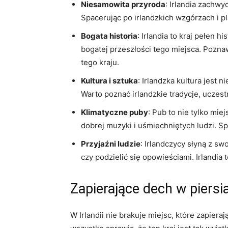
Niesamowita przyroda
: Irlandia zachwy
Spacerując po irlandzkich wzgórzach i pla
Bogata historia
: Irlandia to kraj pełen h
bogatej przeszłości tego miejsca. Poznawa
tego kraju.
Kultura i sztuka
: Irlandzka kultura jest n
Warto poznać irlandzkie⁤ tradycje, uczest
Klimatyczne puby
: Pub to nie tylko miej
dobrej muzyki i uśmiechniętych ludzi. S
Przyjaźni ludzie
: Irlandczycy słyną z sw
czy ⁤podzielić się opowieściami. Irlandi
Zapierające dech​ w⁢ piersi
W Irlandii nie brakuje ⁤miejsc, które zapiera