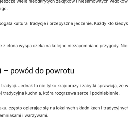
as jeszcze wiele nieodkrytych ⁢zakątków i niesamowitych widoków
ego.
ż bogata kultura, tradycje i przepyszne jedzenie. ⁣Każdy kto kiedy
ie ⁢zielona wyspa czeka na kolejne niezapomniane przygody. Ni
dii – powód do powrotu
 tradycji. Jednak to nie tylko krajobrazy i zabytki sprawiają,‍ ż
‌ tradycyjna kuchnia, która rozgrzewa serce i podniebienie.
aku, często opierając się na ⁣lokalnych składnikach i tradycyjny
ziemniakami ⁢i warzywami.