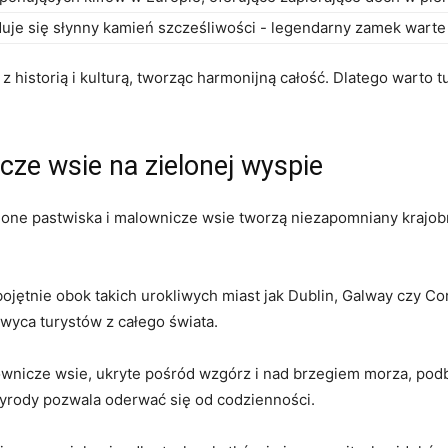
uje się słynny kamień szcześliwości -​ legendarny zamek warte
ię z historią i kulturą, tworząc harmonijną całość. Dlatego wart
cze wsie na zielonej wyspie
elone pastwiska i malownicze wsie tworzą niezapomniany‌ krajobr
bojętnie ‍obok takich urokliwych miast jak Dublin, Galway czy C
chwyca turystów z całego świata.
lownicze wsie, ukryte pośród wzgórz i nad brzegiem morza, podbij
przyrody pozwala oderwać się od codzienności.