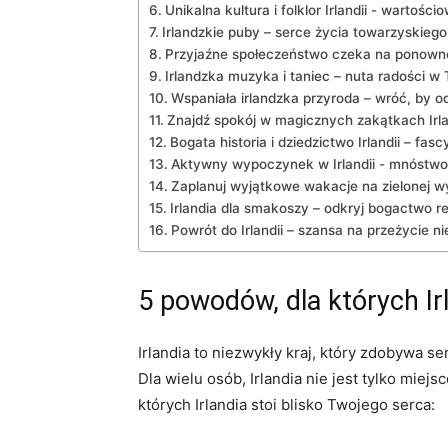
Unikalna kultura i⁢ folklor Irlandii ​- wartoś
Irlandzkie puby – serce życia towarzyskieg
Przyjaźne społeczeństwo ⁤czeka na ponown
Irlandzka muzyka ‌i taniec – nuta radości w
Wspaniała irlandzka przyroda – wróć, by od
Znajdź spokój w magicznych zakątkach Irla
Bogata ‌historia i ⁤dziedzictwo Irlandii – fas
Aktywny wypoczynek w Irlandii -⁢ mnóstwo
Zaplanuj wyjątkowe wakacje na zielonej w
Irlandia dla smakoszy – odkryj bogactwo 
Powrót ‌do Irlandii – szansa na przeżycie 
5 powodów, dla których Ir
Irlandia to niezwykły ⁢kraj, który zdobywa 
Dla ‌wielu osób, Irlandia nie jest tylko mie
których Irlandia stoi blisko Twojego serca: