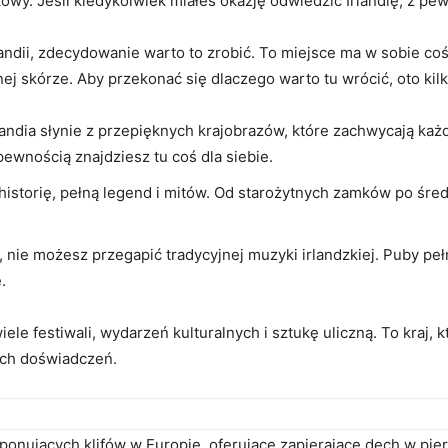
kowy. Jeśli ‍kiedykolwiek miałeś okazję⁢ odwiedzić Irlandię, z 
rlandii, zdecydowanie warto ‍to zrobić. To miejsce ma w‌ sobie 
ej skórze. Aby przekonać się dlaczego warto tu wrócić, oto ki
landia słynie z‍ przepięknych⁤ krajobrazów, które ​zachwycają k
pewnością znajdziesz tu coś ⁤dla siebie.
 historię, pełną‍ legend i mitów. Od starożytnych zamków po śr
i, nie możesz‌ przegapić tradycyjnej muzyki irlandzkiej. Puby⁢ 
.
iele festiwali, wydarzeń kulturalnych i sztukę uliczną. To kraj, k
ych doświadczeń.
ponujących klifów w Europie, oferujące zapierające dech w pier