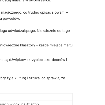
pewnością masz ją w swoim sercu.
coś magicznego, co trudno opisać słowami –
lka powodów:
ażdego odwiedzającego. Niezależnie od⁤ tego
edniowieczne klasztory – każde miejsce ma tu
pełne są dźwięków skrzypiec, akordeonów i
tóry żyje kulturą i sztuką, co sprawia, że
siach widoki na Atlantyk.