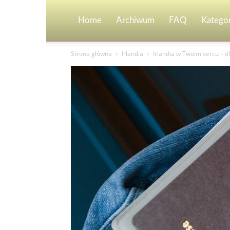
Home
Archiwum
FAQ
Kategor
Strona główna
Irlandia
Irlandia w Twoim sercu – d