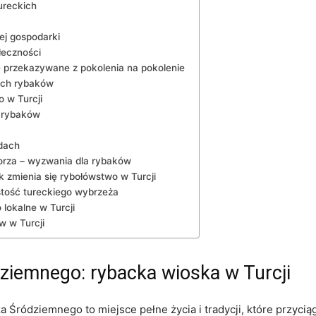
ureckich
ej gospodarki
łeczności
e przekazywane z pokolenia na pokolenie
kich rybaków
 w Turcji
 ⁢rybaków
dach
orza – wyzwania ‌dla rybaków
ak zmienia się ⁢rybołówstwo w Turcji
stość tureckiego wybrzeża
okalne ​w Turcji
w w Turcji
iemnego: rybacka wioska‍ w​ Turcji
 Śródziemnego‍ to miejsce pełne życia i tradycji,⁤ które przycią