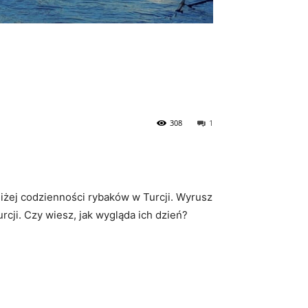
308
1
bliżej codzienności rybaków w Turcji. Wyrusz⁣
cji. Czy wiesz, jak wygląda ich⁤ dzień?