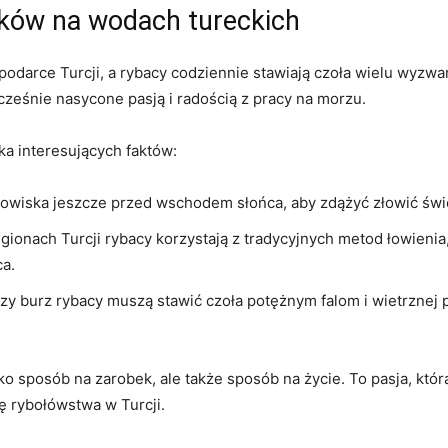
ków ​na wodach tureckich
darce Turcji, a rybacy codziennie stawiają czoła wielu wyzwan
cześnie nasycone pasją i radością z pracy na morzu.
ka interesujących faktów:
łowiska jeszcze przed wschodem słońca, ⁤aby zdążyć złowić świe
ionach Turcji rybacy korzystają z tradycyjnych‌ metod łowienia, 
ca.
zy burz rybacy muszą stawić czoła ​potężnym falom i wietrznej
lko sposób na zarobek, ale także sposób na ‍życie. To pasja, któ
ę rybołówstwa⁣ w Turcji.