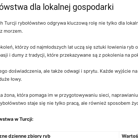
ówstwa dla lokalnej gospodarki
Turcji rybołówstwo odgrywa kluczową rolę ‌nie tylko dla lokaln
e z morzem.
koleń, którzy od⁤ najmłodszych lat uczą⁢ się sztuki łowienia ryb
 pasji i dumy z tradycji, które przekazywane są z pokolenia na po
żego doświadczenia, ale także odwagi i sprytu. Każde wyjście n
 duże łowy.
ka żona, która pomaga im w przygotowywaniu sieci, naprawianiu 
ybołówstwo ⁤staje się nie tylko pracą, ale również sposobem życi
stwa w Turcji:
zne dzienne zbiory ryb
Wartoś