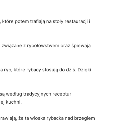
tóre potem trafiają na stoły restauracji i
e ⁣związane‍ z rybołówstwem oraz śpiewają
 ryb, które rybacy stosują do ⁣dziś. Dzięki
ą według tradycyjnych receptur​
ej kuchni.
prawiają, że ta ​wioska rybacka ​nad brzegiem