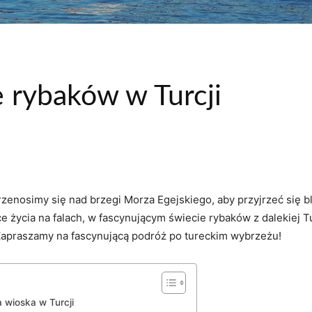
e rybaków w Turcji
⁢przenosimy się ⁣nad brzegi Morza Egejskiego, aby przyjrzeć się 
 życia na falach, w fascynującym świecie rybaków z dalekiej Tur
? Zapraszamy na fascynującą podróż‌ po tureckim wybrzeżu!
ioska‍ w​ Turcji