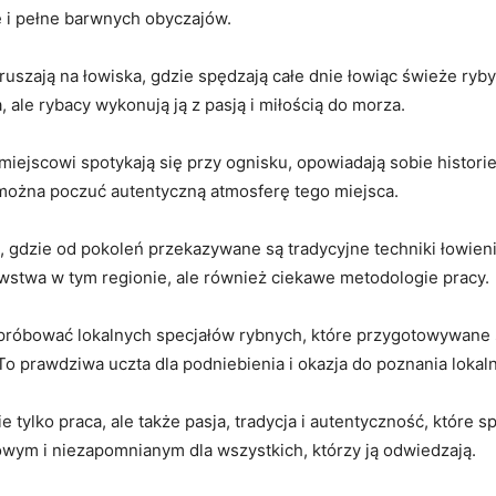
​ i pełne barwnych obyczajów.
ają na łowiska, gdzie spędzają całe dnie⁢ łowiąc świeże ryby, k
 ale rybacy wykonują ⁣ją z pasją i miłością do morza.
miejscowi spotykają się przy ognisku, opowiadają sobie histori
 można poczuć autentyczną atmosferę tego miejsca.
e, gdzie od pokoleń przekazywane są tradycyjne techniki łowienia
ówstwa w tym regionie, ale również ciekawe metodologie pracy.
róbować lokalnych specjałów⁣ rybnych, które ⁤przygotowywane s
 prawdziwa uczta dla ​podniebienia i okazja do​ poznania lokaln
tylko praca, ale także⁣ pasja, tradycja i autentyczność, które s
ym i niezapomnianym dla‍ wszystkich, którzy ją odwiedzają.