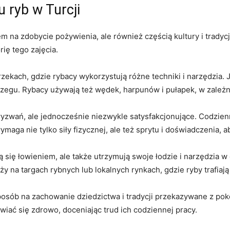
 ryb w Turcji
m na zdobycie​ pożywienia, ale⁣ również częścią kultury i tradycj
ię tego zajęcia.
rzekach, gdzie ​rybacy wykorzystują różne ​techniki ‌i ⁤narzędzi
 brzegu. Rybacy używają też wędek, ‍harpunów i pułapek, ​w zależn
 wyzwań,⁤ ale jednocześnie niezwykle ⁢satysfakcjonujące. Codzien
maga nie tylko siły fizycznej, ale też ‍sprytu i doświadczenia, ab
 się łowieniem, ale także utrzymują swoje łodzie ‌i⁣ narzędzia w
na⁣ targach rybnych lub lokalnych rynkach, gdzie ryby trafiają na
sposób na zachowanie dziedzictwa i tradycji przekazywane ‍z poko
wiać się zdrowo, doceniając trud ich codziennej pracy.