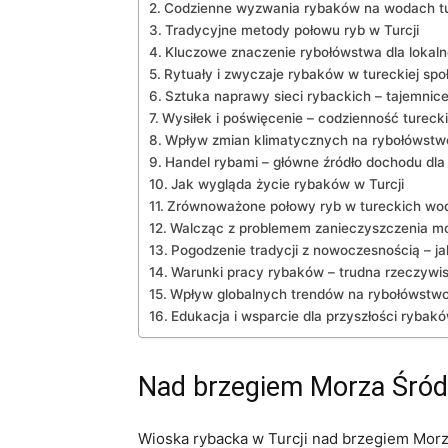
Codzienne wyzwania rybaków ​na wodach t
Tradycyjne metody połowu ryb w Turcji
Kluczowe znaczenie ‌rybołówstwa dla lokaln
Rytuały i ⁤zwyczaje rybaków w tureckiej ​spo
Sztuka naprawy sieci rybackich – tajemnic
Wysiłek i poświęcenie – codzienność turec
Wpływ zmian​ klimatycznych na rybołówstwo
Handel rybami – główne źródło dochodu dla
Jak wygląda życie rybaków w Turcji
Zrównoważone‍ połowy ryb w tureckich wo
Walcząc ‍z problemem zanieczyszczenia ‌m
Pogodzenie‌ tradycji⁤ z⁣ nowoczesnością – j
Warunki ⁤pracy rybaków⁣ – trudna rzeczywi
Wpływ globalnych trendów na rybołówstwo‌ l
Edukacja ‌i ⁤wsparcie dla przyszłości rybakó
Nad brzegiem Morza Śródz
Wioska rybacka‌ w Turcji nad brzegiem Morza