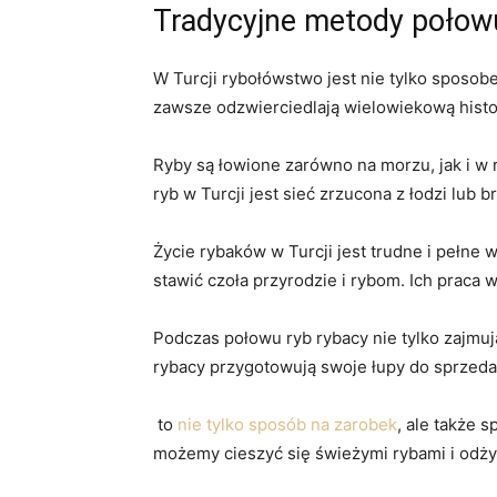
Tradycyjne metody połowu
W⁤ Turcji rybołówstwo jest nie tylko sposobe
zawsze odzwierciedlają wielowiekową‍ histor
Ryby są łowione zarówno na ⁣morzu, jak‌ i w 
ryb w Turcji ​jest sieć zrzucona z łodzi lub
Życie rybaków w Turcji jest trudne i pełne⁢
stawić czoła przyrodzie i rybom. Ich praca wy
Podczas połowu ryb rybacy nie tylko zajmują
rybacy‌ przygotowują swoje łupy do sprzedaży 
‌ to
nie tylko sposób na zarobek
, ale także 
możemy cieszyć się​ świeżymi rybami i odży