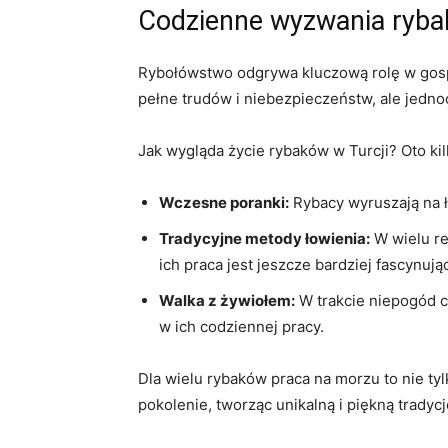
Codzienne wyzwania ryba
Rybołówstwo odgrywa kluczową ⁤rolę w gospo
pełne trudów i niebezpieczeństw, ale jedno
Jak wygląda życie rybaków w Turcji? Oto kil
Wczesne poranki:
Rybacy⁤ wyruszają na 
Tradycyjne metody ⁤łowienia:
W wielu reg
ich praca ⁤jest jeszcze bardziej fascynują
Walka z żywiołem:
W trakcie niepogód c
w ⁢ich codziennej pracy.
Dla wielu rybaków praca‍ na morzu to nie⁣ ty
pokolenie, tworząc unikalną i piękną tradycj