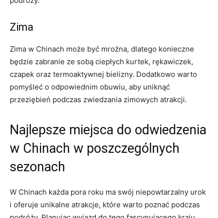
podróży.
Zima
Zima w Chinach‌ może być mroźna,⁣ dlatego konieczne
⁢będzie zabranie ze sobą ciepłych​ kurtek, ⁤rękawiczek,
⁤czapek oraz⁤ termoaktywnej bielizny. Dodatkowo warto
pomyśleć o odpowiednim obuwiu, aby uniknąć
⁤przeziębień podczas zwiedzania zimowych atrakcji.
Najlepsze miejsca do odwiedzenia
w Chinach w poszczególnych
sezonach
W​ Chinach każda pora roku ma swój niepowtarzalny urok
i oferuje unikalne atrakcje, które ​warto poznać podczas
podróży. ‍Planując wyjazd do tego fascynującego kraju,