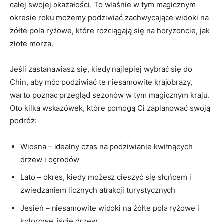
całej swojej okazałości.⁢ To​ właśnie w​ tym magicznym⁢
okresie roku możemy podziwiać zachwycające widoki na
żółte pola ryżowe, ⁣które rozciągają się na horyzoncie, jak
złote morza.
Jeśli zastanawiasz się, kiedy ⁢najlepiej wybrać się do​
Chin,‍ aby ⁢móc podziwiać ​te niesamowite krajobrazy,
warto⁣ poznać przegląd sezonów w tym magicznym kraju.
⁢Oto kilka wskazówek, które pomogą Ci zaplanować swoją
podróż:
Wiosna – idealny czas na podziwianie ⁣kwitnących
drzew i⁣ ogrodów
Lato – okres, kiedy możesz cieszyć się słońcem i‌
zwiedzaniem licznych atrakcji turystycznych
Jesień – niesamowite widoki na żółte pola ryżowe i
kolorowe ⁣liście‍ drzew