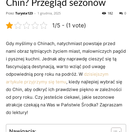
Chin? Przegląd sezonów
Przez
Turysta123
-
1 grudnia, 2025
182
0
1/5 - (1 vote)
Gdy myślimy⁢ o Chinach, natychmiast powstaje ​przed
nami obraz tętniących⁤ życiem miast, malowniczych pagód
⁤i pysznej kuchni. Jednak aby naprawdę cieszyć ​się tą
fascynującą destynacją, warto wziąć pod uwagę
odpowiednią ‍porę roku na podróż. W
dzisiejszym
artykule przyjrzymy się temu
,⁢ kiedy najlepiej wybrać ​się
do Chin, aby ⁢odkryć ich prawdziwe​ piękno ⁤w zależności
od ‍pory roku. ⁤Czy jesteście ciekawi, jakie sezonowe
atrakcje czekają na ⁢Was w Państwie Środka? Zapraszam
do ‌lektury!
Nawigacja: