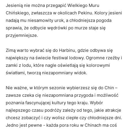
Jesienią nie można przegapić Wielkiego Muru
Chińskiego, zwłaszcza w okolicach Pekinu.⁤ Kolory ​jesieni
⁣nadają mu niesamowity ⁣urok, a chłodniejsza pogoda
sprawia, że odbycie⁣ wędrówki po murze staje się
przyjemniejsze.
Zimą warto ⁤wybrać się do⁤ Harbinu, gdzie odbywa się
największy na świecie festiwal lodowy.⁣ Ogromne‌ rzeźby i
⁢zamki⁢ z‌ lodu, które nagle oświetlają się ⁤kolorowymi
światłami, tworzą niezapomniany widok.
Nie ważne, w którym sezonie ⁢wybierzesz⁣ się do Chin –
zawsze czeka cię ⁣niezapomniana przygoda i możliwość​
poznania fascynującej​ kultury tego ⁣kraju. ⁣Wybór
najlepszego czasu podróży‍ zależy od ⁢tego, jakie atrakcje
chcesz zobaczyć i ‍czy ⁣wolisz‍ ciepłe czy chłodniejsze dni.
⁤Jedno⁣ jest pewne ⁢- każda pora roku ‍w Chinach ma‍ coś