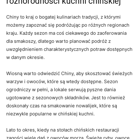
różnorodności ⁤kuchni chińskiej
Chiny to kraj o bogatej kulinariach tradycji, z którymi
możemy zapoznać się podróżując po różnych regionach
kraju. ​Każdy sezon ‌ma coś ciekawego do zaoferowania
dla smakoszy, dlatego warto planować podróż z
uwzględnieniem charakterystycznych potraw dostępnych
​w danym okresie.
Wiosną warto odwiedzić Chiny, aby skosztować świeżych
warzyw i owoców, które są wtedy dostępne. Sezon
ogrodniczy w pełni, a lokale serwują pyszne​ dania
ugotowane z‍ sezonowych składników. Jest to ‍również
doskonały czas‌ na⁣ smakowanie ⁣nowalijek, które są
niezwykle popularne w ⁣chińskiej ⁣kuchni.
Lato ‍to okres, kiedy⁣ na⁢ stołach chińskich restauracji
zagości wiele dań z owoców morza. Świeże ryby, owoce