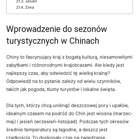
Jesień
Zima
Wprowadzenie do sezonów
turystycznych w Chinach
Chiny ‌to fascynujący kraj z bogatą kulturą,‍ niesamowitymi
zabytkami i różnorodnymi⁤ krajobrazami. Ale kiedy jest
najlepszy ⁤czas, aby odwiedzić tę​ wielką krainę?
Odpowiedź na ⁣to‌ pytanie zależy od ​wielu ⁤czynników,
takich⁤ jak ‍pogoda, ⁤tłumy turystów i lokalne‍ święta.
Dla tych, którzy chcą⁢ uniknąć deszczowej pory i upałów,
idealnym czasem na podróż do Chin ⁤jest wiosna⁣ (marzec-
maj) ‌i jesień (wrzesień-listopad). Podczas tych ​okresów‌
średnie temperatury ‍są łagodne, a ⁤deszcz ‍jest
rzadkością. To​ doskonały czas‌ na zwiedzanie