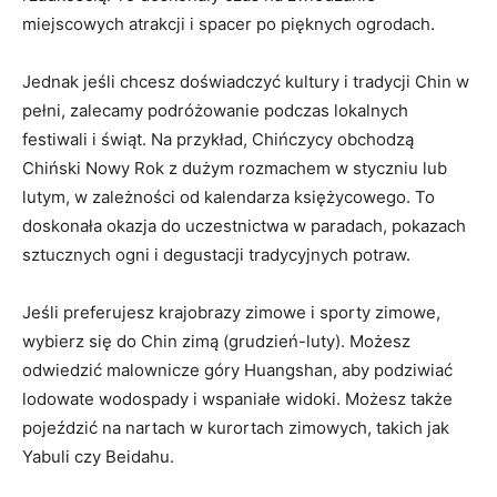
miejscowych ⁢atrakcji i spacer po pięknych ogrodach.
Jednak jeśli chcesz⁢ doświadczyć kultury i tradycji ⁢Chin w
pełni, ⁣zalecamy podróżowanie​ podczas lokalnych
festiwali i świąt. Na przykład,⁤ Chińczycy obchodzą
Chiński Nowy Rok z dużym rozmachem w styczniu lub‍
lutym, w zależności od kalendarza księżycowego. To
doskonała⁢ okazja do ‍uczestnictwa w paradach,⁢ pokazach
sztucznych ogni i ‌degustacji tradycyjnych potraw.
Jeśli preferujesz krajobrazy zimowe ⁤i sporty zimowe,⁤
wybierz się do​ Chin zimą (grudzień-luty). Możesz
odwiedzić⁢ malownicze góry Huangshan, aby podziwiać
lodowate wodospady i⁣ wspaniałe widoki. Możesz także
pojeździć⁣ na​ nartach⁢ w kurortach zimowych,⁤ takich‌ jak
Yabuli czy Beidahu.