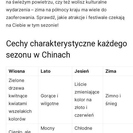
na świeżym powietrzu, czy też‍ wolisz kulturalne
wydarzenia – zima na północy kraju ma wiele do‌
zaoferowania. Sprawdź, jakie atrakcje‍ i festiwale czekają⁣
na Ciebie w⁣ tym sezonie!
Cechy ⁣charakterystyczne⁤ każdego
sezonu w Chinach
Wiosna
Lato
Jesień
Zima
Zielone
Liście
drzewa
zmieniające
kwitnące
Gorące i
Zimno i
kolor na
kwiatami
wilgotne
śnieg
złoto i ​
wszelakich⁢
czerwień
kolorów
Mocny
Chłodne‌
Ciepło, ​ale