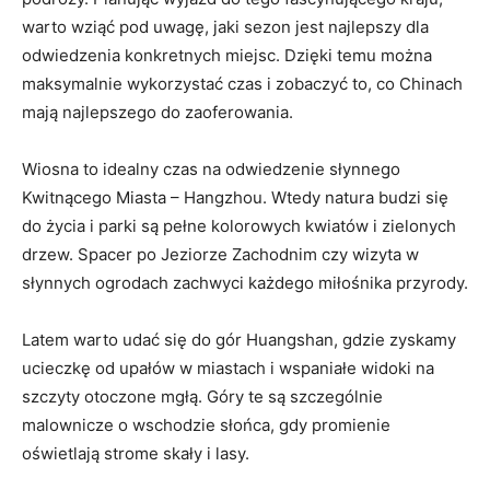
⁣warto wziąć pod uwagę,⁤ jaki sezon jest najlepszy dla
odwiedzenia konkretnych miejsc. Dzięki temu ⁢można
maksymalnie ​wykorzystać czas i zobaczyć⁢ to, co⁤ Chinach
mają najlepszego do zaoferowania.
Wiosna to‌ idealny czas na odwiedzenie słynnego
Kwitnącego Miasta – Hangzhou. Wtedy natura budzi się
do życia i parki są pełne kolorowych kwiatów i zielonych
drzew. Spacer po Jeziorze Zachodnim czy wizyta⁤ w
słynnych⁤ ogrodach ⁢zachwyci⁣ każdego miłośnika przyrody.
Latem warto udać się⁣ do gór Huangshan, gdzie zyskamy
ucieczkę od upałów w miastach i wspaniałe widoki na
szczyty otoczone ​mgłą. Góry te są szczególnie
malownicze o wschodzie słońca, gdy promienie
oświetlają strome skały i lasy.