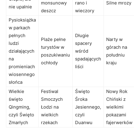
monsunowy
rano i
Silne​ mrozy
nie upalnie
deszcz
wieczory
Pysioksiążka
w parkach
pełnych⁢
Długie
Plaże pełne
Narty w
ludzi
spacery
turystów w
‌górach na
działających
wśród
poszukiwaniu
południu
na
spadających​
ochłody
⁣kraju
promieniach
liści
⁣wiosennego
słońca
Wielkie
Festiwal
Święto
Nowy Rok
święto
Smoczych
Śroka
Chiński z
Qingming,
Łodzi ⁤na
Jesiennego,
wielkimi
czyli Święto
wielkich
czyli
pokazami​
Zmarłych
rzekach
Duanwu
fajerwerków