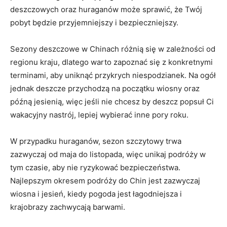
⁤deszczowych‍ oraz huraganów może sprawić, że Twój
‌pobyt będzie⁣ przyjemniejszy i bezpieczniejszy.
Sezony deszczowe w Chinach różnią się w zależności od
⁣regionu kraju, dlatego warto zapoznać się z konkretnymi
terminami, aby uniknąć ‍przykrych niespodzianek.⁣ Na ogół
jednak‍ deszcze przychodzą na ​początku ⁤wiosny oraz​
późną‌ jesienią, więc jeśli nie chcesz by deszcz popsuł Ci
wakacyjny ‍nastrój, lepiej ‌wybierać inne pory ‍roku.
W‍ przypadku huraganów, sezon szczytowy trwa
zazwyczaj od ⁤maja do listopada, więc unikaj podróży w‍
tym​ czasie, aby nie ryzykować bezpieczeństwa.
Najlepszym okresem⁣ podróży do Chin jest zazwyczaj⁢
wiosna i jesień,‍ kiedy⁢ pogoda jest łagodniejsza ​i
⁢krajobrazy zachwycają barwami.