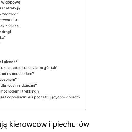
y widokowe
est atrakcją
y zachwyt”
natywa E10
ak z folderu
z drogi
wka”
m
 i pieszo?
wiedzać autem i chodzić po górach?
edzania samochodem?
a sezonem?
dla rodzin z dziećmi?
amochodem i trekkingi?
jest odpowiedni dla początkujących w górach?
ają kierowców i piechurów