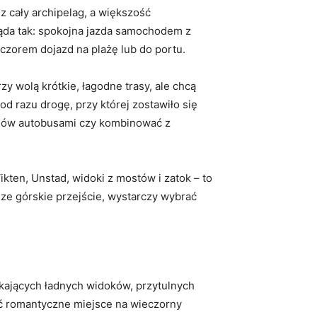
 cały archipelag, a większość
ląda tak: spokojna jazda samochodem z
czorem dojazd na plażę lub do portu.
zy wolą krótkie, łagodne trasy, ale chcą
d razu drogę, przy której zostawiło się
zdów autobusami czy kombinować z
ikten, Unstad, widoki z mostów i zatok – to
sze górskie przejście, wystarczy wybrać
ukających ładnych widoków, przytulnych
źć romantyczne miejsce na wieczorny