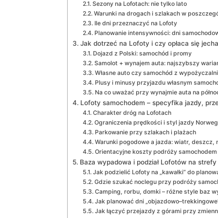
Sezony na Lofotach: nie tylko lato
Warunki na drogach i szlakach w poszczeg
Ile dni przeznaczyć na Lofoty
Planowanie intensywności: dni samochodow
Jak dotrzeć na Lofoty i czy opłaca się je
Dojazd z Polski: samochód i promy
Samolot + wynajem auta: najszybszy waria
Własne auto czy samochód z wypożyczalni
Plusy i minusy przyjazdu własnym samoc
Na co uważać przy wynajmie auta na półno
Lofoty samochodem – specyfika jazdy, prze
Charakter dróg na Lofotach
Ograniczenia prędkości i styl jazdy Norwe
Parkowanie przy szlakach i plażach
Warunki pogodowe a jazda: wiatr, deszcz,
Orientacyjne koszty podróży samochodem 
Baza wypadowa i podział Lofotów na strefy
Jak podzielić Lofoty na „kawałki” do planow
Gdzie szukać noclegu przy podróży samo
Camping, rorbu, domki – różne style baz
Jak planować dni „objazdowo–trekkingowe
Jak łączyć przejazdy z górami przy zmienn