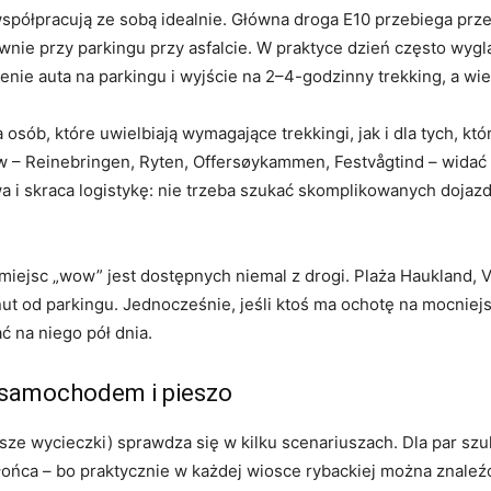
półpracują ze sobą idealnie. Główna droga E10 przebiega przez
wnie przy parkingu przy asfalcie. W praktyce dzień często wyg
nie auta na parkingu i wyjście na 2–4-godzinny trekking, a wie
sób, które uwielbiają wymagające trekkingi, jak i dla tych, któr
w – Reinebringen, Ryten, Offersøykammen, Festvågtind – widać o
a i skraca logistykę: nie trzeba szukać skomplikowanych doja
e miejsc „wow” jest dostępnych niemal z drogi. Plaża Haukland, V
nut od parkingu. Jednocześnie, jeśli ktoś ma ochotę na mocniej
 na niego pół dnia.
y samochodem i pieszo
sze wycieczki) sprawdza się w kilku scenariuszach. Dla par sz
ońca – bo praktycznie w każdej wiosce rybackiej można znale