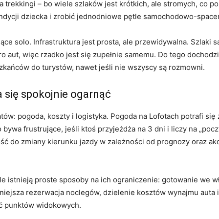
trekkingi – bo wiele szlaków jest krótkich, ale stromych, co p
ondycji dziecka i zrobić jednodniowe pętle samochodowo-space
ce solo. Infrastruktura jest prosta, ale przewidywalna. Szlaki
o aut, więc rzadko jest się zupełnie samemu. Do tego dochodz
zkańców do turystów, nawet jeśli nie wszyscy są rozmowni.
 się spokojnie ogarnąć
ów: pogoda, koszty i logistyka. Pogoda na Lofotach potrafi się
 bywa frustrujące, jeśli ktoś przyjeżdża na 3 dni i liczy na „p
ść do zmiany kierunku jazdy w zależności od prognozy oraz akc
ale istnieją proste sposoby na ich ograniczenie: gotowanie we 
ejsza rezerwacja noclegów, dzielenie kosztów wynajmu auta i pa
ść punktów widokowych.