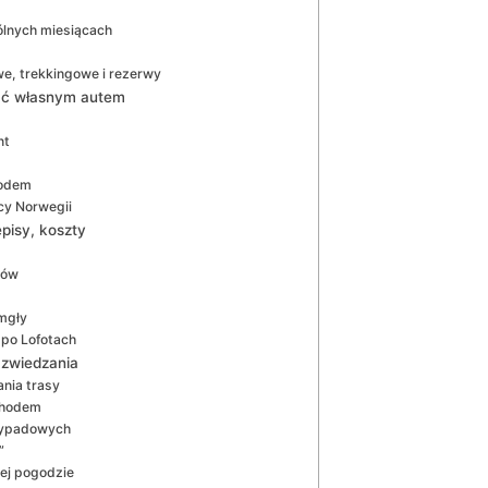
ólnych miesiącach
e, trekkingowe i rezerwy
chać własnym autem
nt
hodem
cy Norwegii
pisy, koszty
gów
 mgły
po Lofotach
 zwiedzania
ania trasy
chodem
 wypadowych
”
ej pogodzie