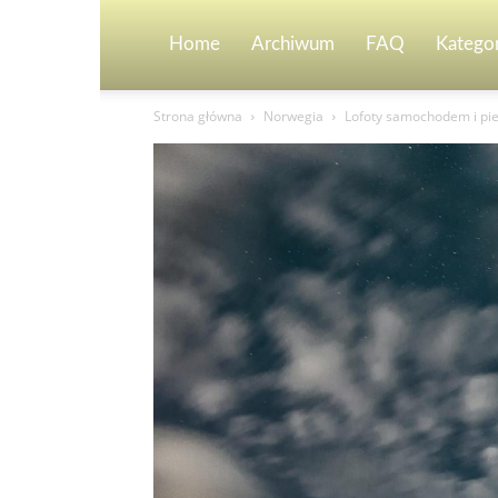
Home
Archiwum
FAQ
Kategor
Strona główna
Norwegia
Lofoty samochodem i pie