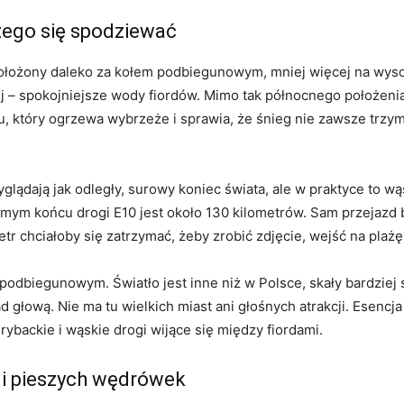
czego się spodziewać
 położony daleko za kołem podbiegunowym, mniej więcej na wyso
j – spokojniejsze wody fiordów. Mimo tak północnego położenia 
który ogrzewa wybrzeże i sprawia, że śnieg nie zawsze trzyma 
glądają jak odległy, surowy koniec świata, ale w praktyce to w
amym końcu drogi E10 jest około 130 kilometrów. Sam przejazd
tr chciałoby się zatrzymać, żeby zrobić zdjęcie, wejść na plażę
 podbiegunowym. Światło jest inne niż w Polsce, skały bardziej
 głową. Nie ma tu wielkich miast ani głośnych atrakcji. Esencj
ybackie i wąskie drogi wijące się między fiordami.
i pieszych wędrówek