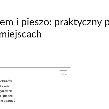
m i pieszo: praktyczny 
 miejscach
iechurów
dziewać
wędrówek
 i pieszo
nie ogarnąć