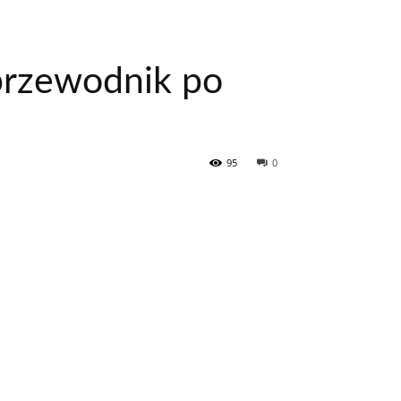
przewodnik po
95
0