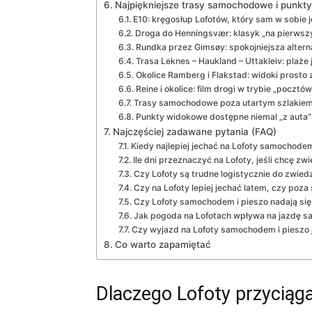
Najpiękniejsze trasy samochodowe i punkt
E10: kręgosłup Lofotów, który sam w sobie j
Droga do Henningsvær: klasyk „na pierwsz
Rundka przez Gimsøy: spokojniejsza alter
Trasa Leknes – Haukland – Uttakleiv: plaże j
Okolice Ramberg i Flakstad: widoki prosto 
Reine i okolice: film drogi w trybie „pocztó
Trasy samochodowe poza utartym szlakie
Punkty widokowe dostępne niemal „z auta”
Najczęściej zadawane pytania (FAQ)
Kiedy najlepiej jechać na Lofoty samochodem
Ile dni przeznaczyć na Lofoty, jeśli chcę z
Czy Lofoty są trudne logistycznie do zwi
Czy na Lofoty lepiej jechać latem, czy poz
Czy Lofoty samochodem i pieszo nadają się 
Jak pogoda na Lofotach wpływa na jazdę s
Czy wyjazd na Lofoty samochodem i pieszo 
Co warto zapamiętać
Dlaczego Lofoty przyciąg