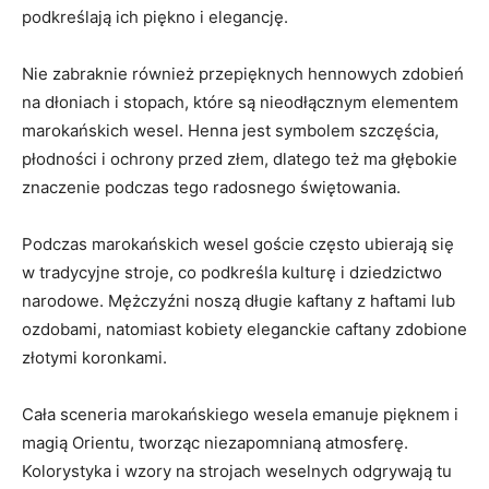
podkreślają ich piękno i elegancję.
Nie zabraknie również ⁤przepięknych hennowych zdobień
na dłoniach i stopach, które są nieodłącznym elementem
‌marokańskich wesel. ‍Henna jest ‌symbolem szczęścia,
płodności i⁤ ochrony‌ przed złem, dlatego też ⁤ma głębokie
znaczenie podczas tego⁣ radosnego ⁢świętowania.
Podczas marokańskich wesel goście często‌ ubierają ​się
w ‌tradycyjne stroje, ​co podkreśla ​kulturę⁤ i dziedzictwo
narodowe. ⁤Mężczyźni noszą‍ długie kaftany z haftami lub
ozdobami, natomiast kobiety eleganckie ‌caftany zdobione
złotymi koronkami.
Cała sceneria marokańskiego wesela emanuje​ pięknem i
magią ‌Orientu, ⁣tworząc niezapomnianą atmosferę.
Kolorystyka i wzory na ‌strojach weselnych odgrywają tu