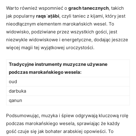
Warto ⁣również wspomnieć o
grach tanecznych
, takich⁤
jak popularny
raqs ʿațābi
, czyli taniec z kijami,‍ który‍ jest
‍nieodłącznym elementem marokańskich wesel. To
widowisko, podziwiane przez wszystkich gości, jest
niezwykle widowiskowe i energetyczne, dodając jeszcze⁢
więcej ⁢magii tej wyjątkowej uroczystości.
Tradycyjne ‍instrumenty muzyczne ‍używane
⁤podczas marokańskiego wesela:
oud
darbuka
qanun
Podsumowując, muzyka i śpiew odgrywają kluczową rolę
podczas ⁢marokańskiego ⁣wesela, sprawiając że każdy⁢
gość czuje ‌się jak bohater​ arabskiej opowieści. To