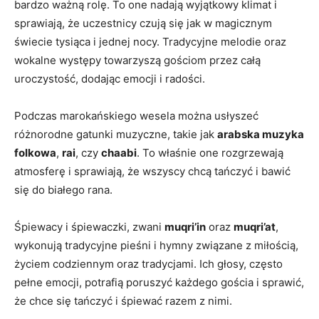
bardzo ważną rolę.‌ To one nadają⁣ wyjątkowy klimat i
sprawiają, że ⁣uczestnicy ‌czują się jak w ‌magicznym‌
świecie tysiąca i jednej‌ nocy. Tradycyjne ⁢melodie oraz
wokalne występy towarzyszą gościom⁣ przez całą
uroczystość, dodając emocji i radości.
Podczas marokańskiego wesela można usłyszeć
różnorodne gatunki muzyczne, takie ⁤jak
arabska muzyka
folkowa
,
rai
, czy
chaabi
. To ​właśnie⁢ one rozgrzewają
atmosferę i sprawiają, że wszyscy chcą tańczyć i bawić⁣
się ‍do białego rana.
Śpiewacy i śpiewaczki, zwani
muqri’in
oraz⁢
muqri’at
,
wykonują tradycyjne pieśni i hymny ⁣związane z miłością,
życiem codziennym oraz tradycjami. Ich głosy, często
pełne emocji, ‍potrafią⁢ poruszyć każdego ​gościa i sprawić,
że chce się tańczyć i śpiewać razem‍ z nimi.