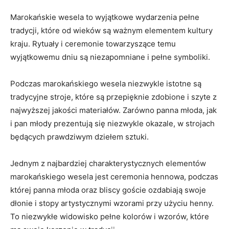
Marokańskie wesela to wyjątkowe wydarzenia pełne
tradycji, które od wieków są ‌ważnym elementem kultury
kraju. ​Rytuały ⁣i ceremonie towarzyszące‌ temu
wyjątkowemu ​dniu są ⁣niezapomniane ‌i ‌pełne symboliki.
Podczas marokańskiego wesela⁣ niezwykle istotne są
tradycyjne stroje, które są przepięknie zdobione i‌ szyte z
najwyższej⁤ jakości⁢ materiałów. Zarówno panna młoda, jak
i pan młody prezentują się niezwykle okazale, w strojach
będących prawdziwym dziełem sztuki.
Jednym z najbardziej charakterystycznych elementów
marokańskiego wesela jest ceremonia ⁣hennowa, podczas‌
której ‌panna młoda oraz bliscy goście ozdabiają swoje
dłonie ​i stopy artystycznymi wzorami przy użyciu henny.
To niezwykłe widowisko ​pełne kolorów ​i⁣ wzorów,‍ które