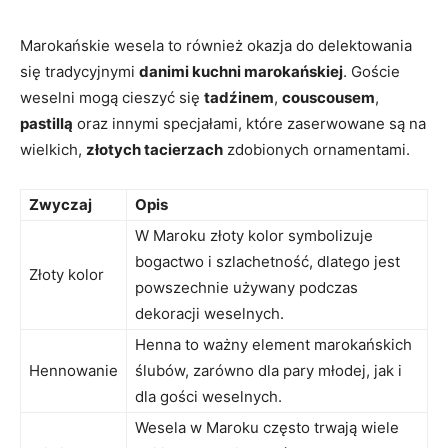
Marokańskie wesela to również okazja do delektowania
się tradycyjnymi
danimi kuchni marokańskiej
.⁤ Goście
weselni mogą cieszyć⁢ się
tadźinem
,
couscousem
,​
pastillą
oraz innymi specjałami, które zaserwowane są na
wielkich,
złotych tacierzach
zdobionych ornamentami.
Zwyczaj
Opis
W Maroku złoty kolor symbolizuje
bogactwo i szlachetność, dlatego jest
Złoty ⁢kolor
powszechnie używany podczas‌
dekoracji weselnych.
Henna to ważny ⁢element marokańskich
Hennowanie
ślubów, zarówno dla pary młodej, jak i
dla gości weselnych.
Wesela‍ w Maroku ⁤często trwają wiele​