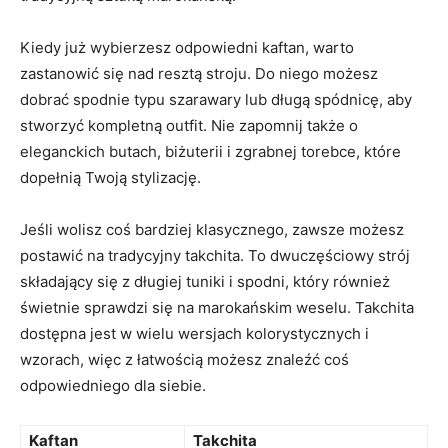
Kiedy ⁢już wybierzesz‌ odpowiedni kaftan, ⁢warto
zastanowić⁣ się nad⁢ resztą‌ stroju. Do ​niego możesz
dobrać spodnie typu szarawary lub długą ⁣spódnicę, aby
stworzyć kompletną⁣ outfit. Nie zapomnij ‍także o
eleganckich butach, biżuterii i zgrabnej torebce, które
dopełnią Twoją stylizację.
Jeśli wolisz coś bardziej klasycznego, zawsze możesz
postawić na​ tradycyjny takchita. To dwuczęściowy strój
składający ​się z długiej tuniki‍ i spodni, który ⁢również
świetnie sprawdzi ‌się⁣ na marokańskim‌ weselu. Takchita
dostępna jest w wielu wersjach kolorystycznych i
wzorach, więc z łatwością możesz znaleźć coś
odpowiedniego dla siebie.
Kaftan
Takchita