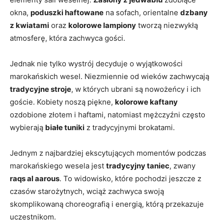
okna,
poduszki haftowane
na sofach, orientalne
dzbany
z kwiatami
oraz⁣
kolorowe lampiony
tworzą niezwykłą
atmosferę, ⁣która zachwyca gości.
Jednak nie tylko‌ wystrój decyduje o wyjątkowości
marokańskich wesel. Niezmiennie ‍od ​wieków zachwycają
tradycyjne stroje
, w których ubrani są nowożeńcy i ich‍
goście. Kobiety noszą piękne,
kolorowe kaftany
ozdobione złotem i haftami, natomiast mężczyźni często
wybierają
białe‌ tuniki
z tradycyjnymi brokatami.
Jednym z najbardziej ekscytujących momentów podczas
marokańskiego wesela jest
tradycyjny taniec
, zwany
raqs al aarous
. To‌ widowisko, które​ pochodzi jeszcze z
czasów starożytnych, wciąż‍ zachwyca swoją
⁣skomplikowaną choreografią i energią, którą przekazuje
uczestnikom.