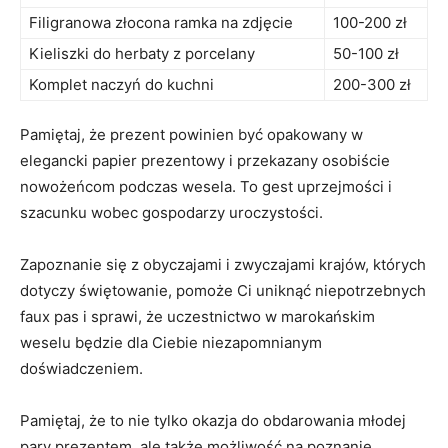
Filigranowa złocona ramka na zdjęcie
100-200 zł
Kieliszki do herbaty z porcelany
50-100 zł
Komplet naczyń do kuchni
200-300 zł
Pamiętaj, że⁤ prezent​ powinien być opakowany w
⁣elegancki papier prezentowy‌ i przekazany osobiście
nowożeńcom podczas wesela. To ⁤gest uprzejmości i
szacunku wobec‍ gospodarzy uroczystości.
Zapoznanie ⁤się z obyczajami i zwyczajami krajów, których
dotyczy świętowanie, ⁣pomoże Ci uniknąć⁢ niepotrzebnych⁣
faux pas i sprawi, że uczestnictwo w marokańskim⁤
weselu będzie dla ‍Ciebie ⁣niezapomnianym
doświadczeniem.
Pamiętaj, że to nie tylko​ okazja do obdarowania młodej
‌pary ⁤prezentem, ale także możliwość na poznanie