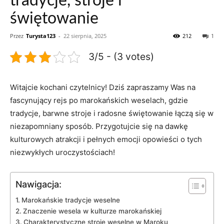
tradycje, stroje i
świętowanie
Przez
Turysta123
-
22 sierpnia, 2025
212
1
3/5 - (3 votes)
Witajcie kochani‍ czytelnicy! Dziś zapraszamy Was na
fascynujący rejs po marokańskich weselach, gdzie
tradycje, barwne ⁢stroje i radosne świętowanie łączą się w
niezapomniany sposób. ⁢Przygotujcie​ się na dawkę
kulturowych atrakcji i pełnych ⁢emocji opowieści o ⁢tych ​
niezwykłych uroczystościach!
Nawigacja:
Marokańskie tradycje weselne
Znaczenie wesela w kulturze marokańskiej
Charakterystyczne stroje ⁤weselne w Maroku