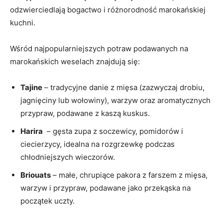
odzwierciedlają ‍bogactwo i różnorodność​ marokańskiej
kuchni.
Wśród najpopularniejszych potraw podawanych na
marokańskich ⁤weselach znajdują się:
Tajine
– tradycyjne danie z mięsa (zazwyczaj drobiu,
jagnięciny lub wołowiny), warzyw oraz aromatycznych
przypraw, podawane z kaszą kuskus.
Harira
‌ – gęsta zupa z​ soczewicy, pomidorów ⁢i‍
ciecierzycy, idealna na ​rozgrzewkę​ podczas
chłodniejszych ⁣wieczorów.
Briouats
– małe, chrupiące pakora z farszem‌ z mięsa,⁣
warzyw i przypraw, podawane jako przekąska⁣ na
początek⁤ uczty.