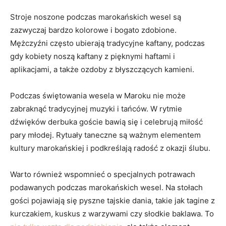
Stroje​ noszone podczas marokańskich⁤ wesel ⁢są
zazwyczaj bardzo kolorowe i bogato zdobione.
Mężczyźni często ubierają ⁤tradycyjne kaftany, podczas
gdy kobiety⁣ noszą kaftany z pięknymi haftami ⁤i
‌aplikacjami, a także ozdoby z błyszczących kamieni.
Podczas świętowania⁤ wesela w Maroku nie ‌może
zabraknąć‌ tradycyjnej muzyki i tańców. W rytmie
dźwięków ⁣derbuka ​goście⁢ bawią się i celebrują miłość
pary młodej. Rytuały taneczne są ważnym elementem
kultury marokańskiej i ‌podkreślają radość z okazji ślubu.
Warto również wspomnieć o​ specjalnych potrawach
podawanych podczas marokańskich wesel.⁤ Na ‌stołach
gości pojawiają się pyszne tajskie dania, takie jak ‍tagine z
kurczakiem, kuskus z warzywami czy słodkie baklawa. To