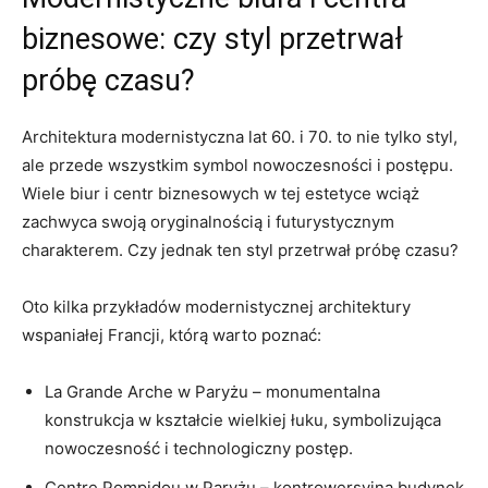
biznesowe: czy styl przetrwał
próbę czasu?
Architektura⁣ modernistyczna lat ⁤60. i 70. to nie tylko styl,
ale przede wszystkim symbol ‌nowoczesności⁢ i postępu.
Wiele⁢ biur i centr⁢ biznesowych w tej​ estetyce wciąż
⁤zachwyca ‍swoją oryginalnością i futurystycznym
charakterem. Czy jednak ten styl przetrwał próbę⁤ czasu?
Oto kilka przykładów modernistycznej architektury
wspaniałej Francji, ‍którą warto poznać:
La Grande Arche w Paryżu – monumentalna‍
konstrukcja w kształcie wielkiej łuku, symbolizująca
nowoczesność i technologiczny postęp.
Centre Pompidou w Paryżu – ​kontrowersyjna budynek⁢