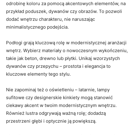
odrobinę‌ koloru za​ pomocą⁣ akcentowych elementów, na
przykład poduszek, dywanów czy obrazów. To⁤ pozwoli
dodać⁣ wnętrzu charakteru, nie ⁢naruszając
minimalistycznego podejścia.
Podłogi grają‌ kluczową rolę w modernistycznej aranżacji
wnętrz. Wybierz materiały o⁣ nowoczesnym‍ wykończeniu,‍
takie jak​ beton, drewno lub płytki. Unikaj wzorzystych
dywanów czy⁣ przepychu – prostota⁤ i elegancja⁤ to
kluczowe⁢ elementy tego ‌stylu.
Nie zapominaj też o oświetleniu‍ – latarnie, ‌lampy
sufitowe czy‍ designerskie kinkiety mogą stanowić
ciekawy akcent w twoim modernistycznym wnętrzu.
⁣Również lustra odgrywają ważną rolę; ‍dodadzą
przestrzeni głębi i optycznie ją powiększą.