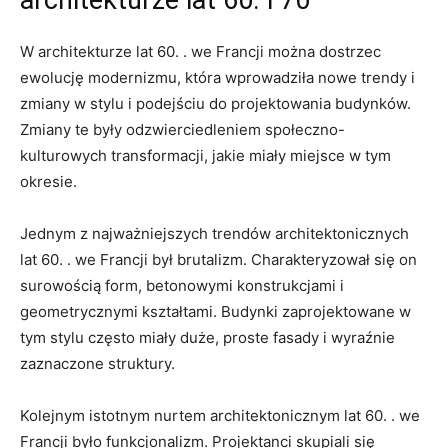
architekturze‌ lat 60. i​ 70
W architekturze lat 60. . we ‍Francji można dostrzec
ewolucję modernizmu, która wprowadziła nowe trendy i
zmiany w stylu i podejściu do projektowania ⁢budynków.
Zmiany te były odzwierciedleniem społeczno-
kulturowych transformacji, jakie⁤ miały miejsce ⁣w tym
okresie.
Jednym ‍z⁤ najważniejszych trendów architektonicznych
lat ⁢60. . we⁢ Francji był brutalizm. Charakteryzował się on
surowością ‌form, ⁣betonowymi konstrukcjami i
geometrycznymi kształtami. ⁤Budynki zaprojektowane w
⁣tym stylu często miały duże, proste fasady i wyraźnie⁣
zaznaczone struktury.
Kolejnym istotnym nurtem architektonicznym lat⁢ 60. . we‍
Francji było ‌funkcjonalizm. Projektanci ‍skupiali się