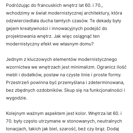
Podróżując do francuskich wnętrz lat 60. i 70.,
wchodzimy ⁢w świat ‍modernistycznej architektury, która
odzwierciedlała ducha tamtych‌ czasów. Te dekady były
gejem kreatywności i innowacyjnych⁢ podejść ⁢do‌
projektowania wnętrz. Jak więc osiągnąć ‌ten‍
modernistyczny efekt we własnym domu?
Jednym z kluczowych elementów‌ modernistycznego
wzornictwa we wnętrzach ‍jest minimalizm. Ogranicz ilość
mebli i⁢ dodatków,‌ postaw na czyste linie i proste formy. ​
Przestrzeń powinna być⁣ przemyślana i zdeterminowana,
bez zbędnych ozdobników. Skup ⁣się na funkcjonalności ⁣i
wygodzie.
Kolejnym ważnym aspektem jest kolor. ‍Wnętrza ‍lat 60. i
70. były często utrzymane w stonowanych,⁢ neutralnych
‍tonacjach, takich jak biel, szarość, beż czy brąz. Dodaj ​