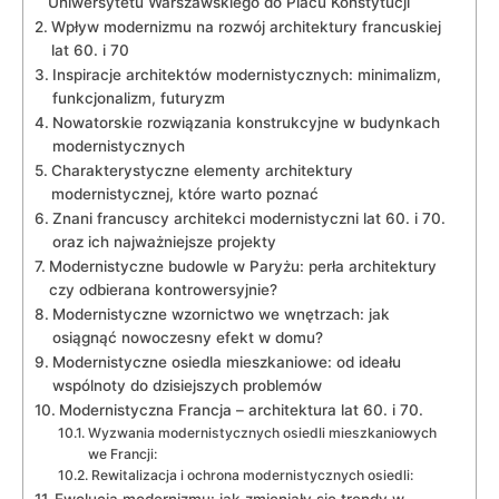
Uniwersytetu Warszawskiego⁣ do Placu Konstytucji
Wpływ modernizmu​ na rozwój architektury francuskiej
lat 60. i ​70
Inspiracje architektów modernistycznych: minimalizm, ​
funkcjonalizm, futuryzm
Nowatorskie rozwiązania konstrukcyjne w budynkach
modernistycznych
Charakterystyczne ⁢elementy ‌architektury
⁣modernistycznej, które warto poznać
Znani francuscy architekci modernistyczni lat⁢ 60. ⁢i 70.
oraz ​ich najważniejsze projekty
Modernistyczne budowle w ​Paryżu: perła architektury
czy odbierana kontrowersyjnie?
Modernistyczne wzornictwo we wnętrzach: jak
osiągnąć nowoczesny efekt w domu?
Modernistyczne osiedla mieszkaniowe: od ideału
wspólnoty do ​dzisiejszych problemów
Modernistyczna Francja – architektura lat 60. i 70.
Wyzwania ⁣modernistycznych osiedli mieszkaniowych
we Francji:
Rewitalizacja i ochrona ⁣modernistycznych osiedli: