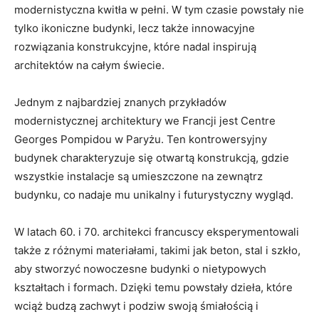
modernistyczna‍ kwitła w pełni. ​W tym czasie powstały nie
tylko⁣ ikoniczne budynki, lecz także ‍innowacyjne
rozwiązania konstrukcyjne,‍ które ‌nadal inspirują​
architektów na całym świecie.
Jednym z najbardziej znanych przykładów
modernistycznej architektury we Francji ⁤jest⁢ Centre
Georges Pompidou w Paryżu. Ten kontrowersyjny
budynek charakteryzuje się otwartą konstrukcją, gdzie‍
wszystkie instalacje są umieszczone na zewnątrz
budynku, co nadaje mu unikalny i futurystyczny wygląd.
W latach 60. i 70. architekci francuscy eksperymentowali
także z różnymi materiałami, takimi jak‌ beton, stal i szkło,
⁣aby stworzyć nowoczesne budynki o nietypowych
kształtach i formach. ⁢Dzięki‍ temu powstały⁤ dzieła, które
wciąż ‍budzą zachwyt i podziw swoją śmiałością⁣ i