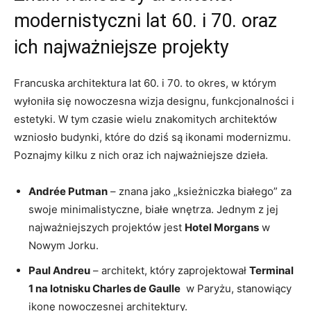
modernistyczni lat⁢ 60. ⁢i 70. oraz ​
ich najważniejsze projekty
Francuska architektura lat 60. i 70. to okres, w którym
wyłoniła się nowoczesna wizja designu, funkcjonalności i
estetyki. W tym czasie wielu znakomitych​ architektów
wzniosło budynki, które do dziś są⁣ ikonami⁣ modernizmu.
Poznajmy⁤ kilku z nich oraz ich ‍najważniejsze dzieła.
Andrée⁢ Putman
– znana jako „ksieżniczka białego” za
swoje minimalistyczne, białe wnętrza. Jednym z jej⁣
najważniejszych projektów‌ jest
Hotel Morgans
​w
Nowym Jorku.
Paul Andreu
– architekt, który zaprojektował
Terminal
1 na lotnisku Charles de Gaulle
⁢ w Paryżu, stanowiący
ikonę ⁤nowoczesnej ‌architektury.