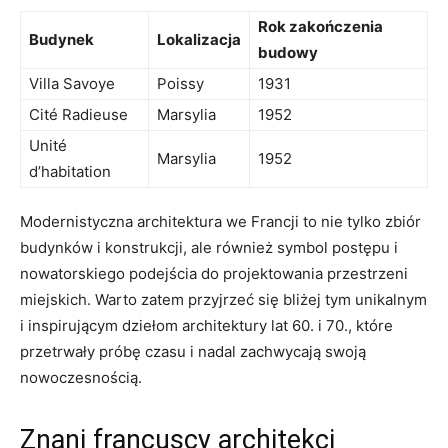
Rok zakończenia
Budynek
Lokalizacja
budowy
Villa ‍Savoye
Poissy
1931
Cité Radieuse
Marsylia
1952
Unité⁢
Marsylia
1952
d’habitation
Modernistyczna architektura​ we Francji to nie tylko zbiór
budynków⁢ i konstrukcji, ale⁣ również symbol postępu i
nowatorskiego podejścia do projektowania⁣ przestrzeni
miejskich.‍ Warto zatem przyjrzeć się⁢ bliżej tym unikalnym
i ⁢inspirującym dziełom architektury lat ‌60. i 70., które
przetrwały próbę czasu i nadal zachwycają swoją
nowoczesnością.
Znani francuscy architekci