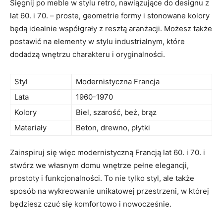
Sięgnij po meble w​ stylu retro, nawiązujące do designu z⁢
lat 60. i 70. – proste, geometrie formy i stonowane kolory
będą idealnie współgrały ⁣z resztą​ aranżacji. Możesz ‌także
postawić na ⁣elementy ‍w stylu ⁣industrialnym, które
‌dodadzą wnętrzu charakteru ⁣i ⁤oryginalności.
Styl
Modernistyczna Francja
Lata
1960-1970
Kolory
Biel, szarość, beż, ‌brąz
Materiały
Beton, drewno, ⁣płytki
Zainspiruj się więc⁣ modernistyczną ⁣Francją lat ​60. i 70. i
stwórz we własnym‍ domu wnętrze pełne elegancji,
prostoty ​i funkcjonalności. To nie tylko styl, ale także
sposób na wykreowanie unikatowej ⁤przestrzeni, w której
będziesz czuć się⁢ komfortowo i nowocześnie.