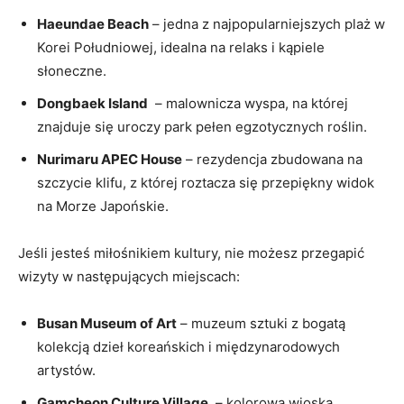
Haeundae Beach
– jedna z najpopularniejszych plaż w
Korei Południowej, idealna‌ na relaks i kąpiele
słoneczne.
Dongbaek ⁣Island
⁣ – malownicza wyspa, na‍ której
znajduje się uroczy park pełen⁢ egzotycznych roślin.
Nurimaru APEC House
– rezydencja zbudowana ⁣na
szczycie klifu, z której roztacza się przepiękny widok
na Morze Japońskie.
Jeśli jesteś miłośnikiem kultury, ‌nie możesz przegapić
wizyty w następujących miejscach:
Busan Museum of Art
– muzeum sztuki z bogatą
kolekcją dzieł koreańskich i międzynarodowych
artystów.
Gamcheon Culture Village
‌ – kolorowa wioska