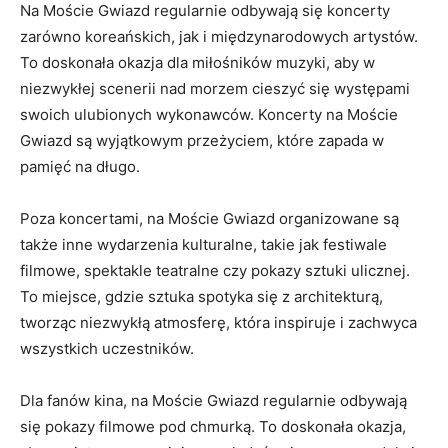
Na Moście Gwiazd regularnie odbywają się koncerty ​
zarówno‌ koreańskich, jak i międzynarodowych artystów.
To doskonała okazja dla miłośników muzyki, aby w
niezwykłej​ scenerii nad morzem cieszyć się występami
swoich ulubionych wykonawców. Koncerty na Moście
Gwiazd są ⁤wyjątkowym przeżyciem,‍ które zapada w
pamięć na ⁤długo.
Poza koncertami, na ​Moście Gwiazd organizowane są
także inne wydarzenia kulturalne, takie jak ‍festiwale
filmowe, spektakle teatralne czy pokazy sztuki ulicznej.
To miejsce, gdzie sztuka spotyka się z architekturą,
⁢tworząc niezwykłą atmosferę, ⁤która inspiruje i zachwyca
⁤wszystkich uczestników.
Dla fanów kina,‌ na⁢ Moście Gwiazd regularnie odbywają
się pokazy filmowe pod chmurką. To doskonała⁢ okazja,