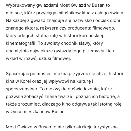
Wybrukowany gwiazdami Most Gwiazd w Busan to
miejsce, które⁢ przyciąga miłośników‍ kina z całego świata.
Na każdej z gwiazd znajduje​ się nazwisko i odcisk dłoni
znanego aktora, reżysera czy producenta filmowego,
który odegrał istotną rolę‌ w historii koreańskiej
kinematografii. To swoisty chodnik sławy, który‌
upamiętnia największe gwiazdy tego przemysłu i ich
wkład w ‌rozwój sztuki filmowej.
Spacerując po moście, można przyjrzeć się‌ bliżej historii
kina​ w Korei oraz jej ⁢wpływowi na kulturę i
społeczeństwo. ⁢To niezwykłe⁣ doświadczenie,⁣ które
pozwala ⁤zobaczyć znane twarze i poznać ich historie, ⁤a
także zrozumieć, dlaczego‍ kino⁤ odgrywa tak istotną rolę
w życiu mieszkańców Busan.
Most Gwiazd w Busan to nie⁣ tylko ‌atrakcja⁣ turystyczna,