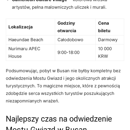
artystów, pełna malowniczych​ uliczek⁣ i‍ murali.
Godziny
Cena
Lokalizacja
otwarcia
⁣biletu
Haeundae Beach
Całodobowo
Darmowy
Nurimaru APEC
10 000
9:00-18:00
House
KRW
Podsumowując, pobyt w Busan nie byłby kompletny bez
odwiedzenia Mostu Gwiazd i jego okolicznych atrakcji
turystycznych. To magiczne miejsce, które⁤ z‌ pewnością
zdobędzie​ serca wszystkich ‌turystów poszukujących
niezapomnianych wrażeń.
Najlepszy czas na odwiedzenie
Mostu‍ Gwiazd w Busan