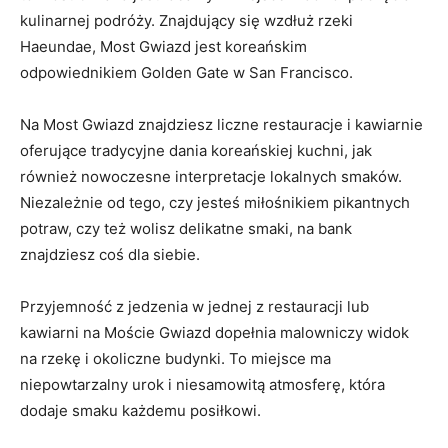
kulinarnej podróży. Znajdujący się wzdłuż rzeki
‍Haeundae, Most Gwiazd jest ⁤koreańskim
odpowiednikiem Golden Gate w San Francisco.
Na Most⁢ Gwiazd znajdziesz liczne restauracje i kawiarnie
oferujące tradycyjne dania koreańskiej kuchni,‌ jak
również nowoczesne⁣ interpretacje lokalnych smaków.
Niezależnie od ⁤tego, czy jesteś miłośnikiem pikantnych
potraw, czy‌ też wolisz⁢ delikatne smaki, na bank​
znajdziesz coś ‍dla siebie.
Przyjemność ‌z jedzenia w jednej z restauracji ‍lub
‌kawiarni na Moście Gwiazd dopełnia malowniczy ⁤widok
na‌ rzekę⁢ i ⁢okoliczne budynki. To miejsce ma
niepowtarzalny urok i niesamowitą atmosferę, która
dodaje smaku każdemu posiłkowi.