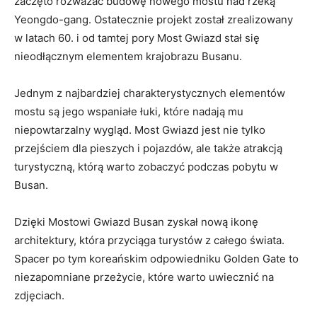
zaczęto ‌rozważać budowę nowego ⁣mostu nad‌ rzeką
Yeongdo-gang. Ostatecznie projekt został zrealizowany⁢
w latach 60. i⁢ od tamtej pory Most Gwiazd stał się
nieodłącznym elementem krajobrazu Busanu.
Jednym z najbardziej ​charakterystycznych elementów
mostu są jego wspaniałe łuki, które nadają ⁣mu⁣
niepowtarzalny wygląd. Most Gwiazd jest nie tylko‍
przejściem dla pieszych i pojazdów, ale także atrakcją
turystyczną, którą warto zobaczyć podczas pobytu w
Busan.
Dzięki Mostowi Gwiazd Busan zyskał nową ikonę⁢
architektury, która przyciąga turystów⁣ z⁤ całego świata.
Spacer po tym koreańskim odpowiedniku Golden Gate to
‌niezapomniane przeżycie, które warto uwiecznić na
zdjęciach.