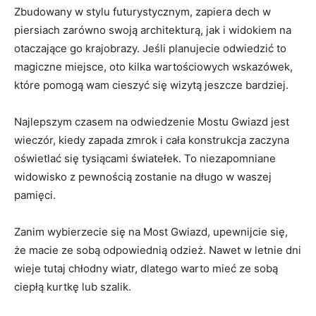
Zbudowany w stylu‍ futurystycznym, zapiera dech w
piersiach zarówno ‌swoją architekturą, jak i widokiem na
otaczające go ⁣krajobrazy. Jeśli planujecie odwiedzić to
magiczne miejsce, oto kilka wartościowych wskazówek,
które pomogą wam cieszyć ⁣się ⁢wizytą jeszcze bardziej.
Najlepszym czasem ⁢na‍ odwiedzenie Mostu Gwiazd jest
wieczór, kiedy zapada zmrok i cała konstrukcja zaczyna
oświetlać ‍się tysiącami światełek. To niezapomniane
widowisko​ z pewnością zostanie na ⁣długo w‌ waszej
pamięci.
Zanim wybierzecie się na Most Gwiazd, upewnijcie ‌się,
że macie ze sobą odpowiednią odzież. Nawet w letnie dni
wieje tutaj chłodny wiatr, dlatego warto mieć ze⁢ sobą
ciepłą kurtkę ⁢lub szalik.