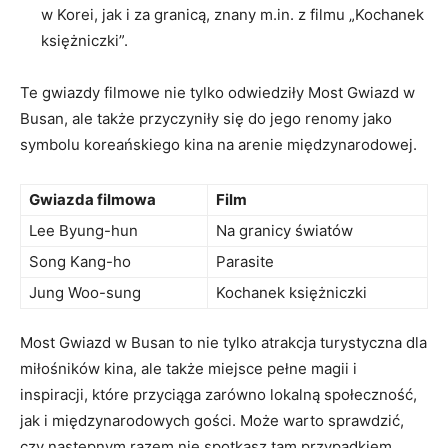
w Korei, jak i za granicą, znany‌ m.in. z filmu‍ „Kochanek
‍księżniczki”.
Te ‍gwiazdy filmowe⁣ nie tylko odwiedziły Most​ Gwiazd‍ w ​
Busan,⁢ ale także przyczyniły się do jego renomy jako
symbolu koreańskiego kina na arenie międzynarodowej.
Gwiazda⁣ filmowa
Film
Lee Byung-hun
Na granicy światów
Song Kang-ho
Parasite
Jung Woo-sung
Kochanek księżniczki
Most Gwiazd w Busan to nie tylko ‍atrakcja⁢ turystyczna dla
miłośników kina, ale także miejsce pełne magii⁣ i
inspiracji, które przyciąga zarówno lokalną społeczność,
jak i międzynarodowych gości. Może warto sprawdzić,
czy następnym⁣ razem nie spotkasz tam przypadkiem