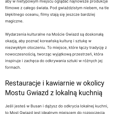
aby w nietypowym miejscu oglądać najnowsze ‌produkcje
filmowe z całego⁤ świata. Pod gwiaździstym niebem, na tle
błękitnego oceanu, filmy stają‌ się jeszcze bardziej
magiczne.
Wydarzenia kulturalne na Moście​ Gwiazd są doskonałą
okazją, aby ⁤poznać koreańską kulturę i sztukę w⁢
niezwykłym otoczeniu. To miejsce,⁤ które łączy tradycję z
nowoczesnością, tworząc wyjątkową przestrzeń, ⁢która
inspiruje i zachęca do⁣ odkrywania sztuki w ‌różnych jej
formach.
Restauracje i kawiarnie w okolicy
Mostu Gwiazd z lokalną kuchnią
Jeśli jesteś w Busan i dążysz‍ do odkrycia lokalnej kuchni,
to​ Most​ Gwiazd jest idealnym miejscem do rozpoczęcia