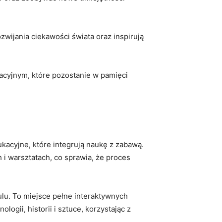
wijania​ ciekawości świata oraz inspirują
cyjnym,‌ które pozostanie w pamięci⁣
kacyjne, które integrują naukę z ⁢zabawą.
i⁢ warsztatach, co sprawia,⁢ że proces
eulu. To miejsce‌ pełne interaktywnych
gii, ⁣historii i ⁤sztuce, korzystając z