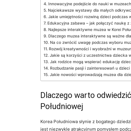
Innowacyjne podejście do nauki w ⁣muzeach 
Najciekawsze wystawy ‍dla małych ‌odkrywc
Jakie umiejętności rozwiną dzieci ‌podcza
Edukacyjna zabawa‌ – jak⁤ połączyć ​naukę ‍z
Najlepsze interaktywne ‌muzea w Korei Połud
Dlaczego ⁣muzea interaktywne są ważne ‌dl
Na co zwrócić uwagę podczas wyboru⁤ muzeu
Rozwój kreatywności ⁣i wyobraźni w muzeum ‍d
Jakie⁤ są ⁢korzyści z uczestnictwa dzieck
Jak ‍rodzice mogą wspierać edukację dzie
Rozbudzanie pasji⁤ i‌ zainteresowań u dziec
Jakie ⁣nowości wprowadzają muzea dla dzie
Dlaczego warto odwiedzić 
⁢Południowej
Korea Południowa słynie ⁣z bogatego ​dzied
jest niezwykle atrakcyjnym ‌pomysłem podcza