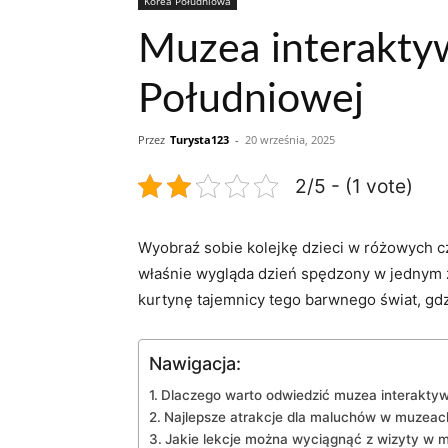
Korea Południowa
Muzea interaktyw
Południowej
Przez
Turysta123
-
20 września, 2025
2/5 - (1 vote)
Wyobraź sobie kolejkę dzieci w różowych cz
właśnie wygląda dzień⁤ spędzony w⁣ jednym 
kurtynę tajemnicy tego barwnego świat, ​gdzi
Nawigacja:
Dlaczego warto odwiedzić muzea interaktywne
Najlepsze atrakcje dla ‍maluchów w muzeac
Jakie ⁢lekcje można ​wyciągnąć z wizyty w