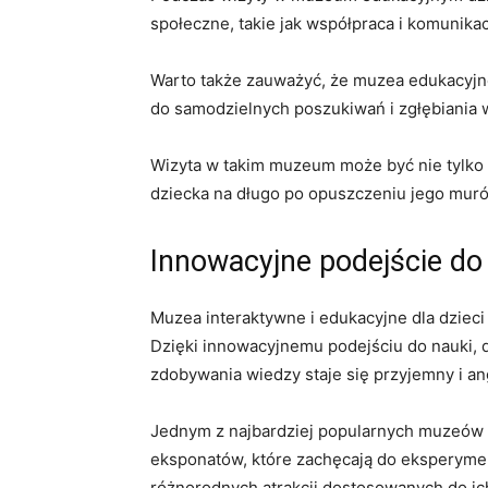
społeczne, takie jak​ współpraca i⁣ komunikac
Warto także zauważyć, że‍ muzea edukacyjne 
⁤do samodzielnych poszukiwań i ‍zgłębiania
Wizyta w takim muzeum może ‍być nie tylko 
dziecka na długo po⁢ opuszczeniu ⁢jego mur
Innowacyjne podejście do 
Muzea interaktywne i edukacyjne dla ⁢dzieci
Dzięki ⁣innowacyjnemu⁣ podejściu ‍do ⁣nauki,
zdobywania⁢ wiedzy staje się przyjemny​ i an
Jednym z najbardziej‍ popularnych muzeów‌ dl
eksponatów, które⁤ zachęcają do ​eksperymento
różnorodnych ⁤atrakcji dostosowanych ‍do ic