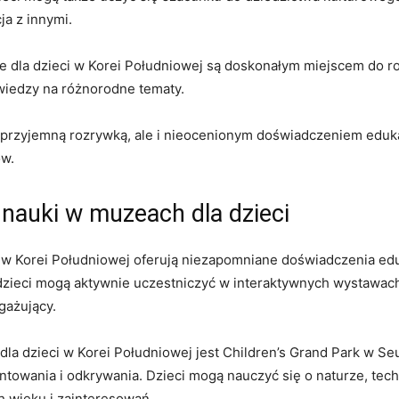
ja z innymi.
⁢dla dzieci ‍w Korei Południowej są​ doskonałym ⁣miejscem do roz
 wiedzy na różnorodne tematy.
‍przyjemną rozrywką, ale i ⁣nieocenionym doświadczeniem eduka
ów.
nauki w ⁣muzeach dla dzieci
 ​w Korei⁤ Południowej oferują niezapomniane doświadczenia⁢ edu
 dzieci mogą aktywnie ‌uczestniczyć ⁢w‍ interaktywnych wystawach 
gażujący.
a ​dzieci w Korei​ Południowej ​jest‌ Children’s Grand Park w​ S
wania ‌i odkrywania. Dzieci mogą nauczyć się o naturze,⁢ technolo
h wieku i zainteresowań.