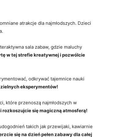
mniane​ atrakcje dla najmłodszych. Dzieci
a.
nteraktywna sala ​zabaw,⁢ gdzie maluchy
ytę w tej strefie kreatywnej i pozwólcie
rymentować, ​odkrywać​ tajemnice‌ nauki
odzielnych eksperymentów!
ci,‌ które przenoszą najmłodszych w
 ⁤rozkoszujcie się​ magiczną ⁤atmosferą!
dogodnień takich ‌jak przewijaki, kawiarnie
zcie się ⁢na dzień pełen zabawy dla całej⁢