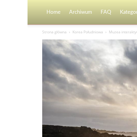
Home
Archiwum
FAQ
Kategor
Strona główna
Korea Południowa
Muzea interaktyw