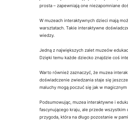
prosta – zapewniają‌ one ⁢niezapomniane⁢ d
W muzeach⁤ interaktywnych dzieci mają możl
warsztatach. Takie interaktywne doświadcze
wiedzy.
Jedną z największych zalet⁢ muzeów ⁢edukacy
Dzięki temu każde dziecko​ znajdzie coś inte
Warto‌ również zaznaczyć, że muzea interakt
doświadczenie zwiedzania staje się jeszcze 
maluchy ⁢mogą poczuć⁤ się​ jak ⁢w ⁤magiczny
Podsumowując, muzea interaktywne i edukacyjn
‍fascynującego kraju, ale ‍przede wszystkim 
przygoda, która ‍na długo pozostanie⁢ w pamię