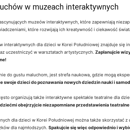
maluchów w muzeach interaktywnych
scynujących ‍muzeów interaktywnych,‌ które⁢ zapewniają niezapo
iadczeniami, ​które ‌rozwijają ich kreatywność i ciekawość świat
nteraktywnych dla dzieci⁣ w Korei ⁢Południowej​ znajduje⁢ się i
az⁣ uczestniczyć w warsztatach artystycznych.⁣
Zaplanujcie ⁢wiz
zne!
adnie do ⁤gustu maluchom, jest strefa naukowa, gdzie mogą⁣ ekspe
e swoje dzieci ⁣do poznawania nowych dziedzin nauki i sam
to⁤ organizują także interaktywne spektakle teatralne dla dzie
 dziećmi obejrzyjcie niezapomniane przedstawienia teatralne‌ i
nych dla⁣ dzieci w Korei Południowej ​można także skorzystać z u
ózków dla ⁤najmłodszych.
Spakujcie się więc odpowiednio i wybier