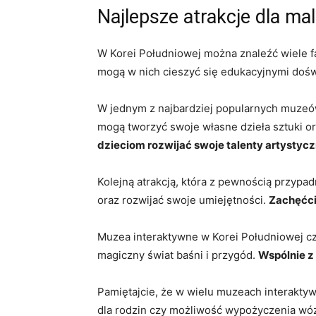
Najlepsze atrakcje dla ‍
W Korei Południowej można znaleźć wiele fa
mogą w ‍nich ⁣cieszyć⁤ się edukacyjnymi dośw
W jednym z najbardziej popularnych muzeów⁤ i
mogą tworzyć swoje ‌własne dzieła sztuki or
dzieciom rozwijać​ swoje⁣ talenty artystyc
Kolejną atrakcją, która z⁣ pewnością ⁤przyp
oraz rozwijać swoje⁢ umiejętności.‍
Zachęćci
Muzea interaktywne w Korei Południowej częs
magiczny świat baśni i przygód.
Wspólnie z​
Pamiętajcie, że w wielu ⁣muzeach interaktyw
dla rodzin czy⁢ możliwość ​wypożyczenia ⁣w