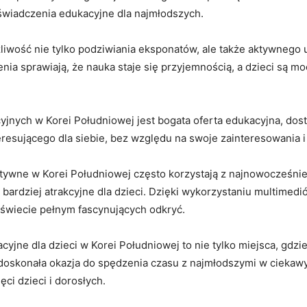
oświadczenia edukacyjne dla najmłodszych.
iwość nie⁢ tylko podziwiania eksponatów, ale także aktywnego u
nia sprawiają,⁣ że nauka staje się przyjemnością, a ⁣dzieci są
jnych w ​Korei Południowej jest ‌bogata‍ oferta ⁣edukacyjna, do
resującego⁣ dla siebie, bez względu na​ swoje zainteresowania i
ywne‍ w Korei Południowej często korzystają ⁢z najnowocześniej
bardziej atrakcyjne dla dzieci. Dzięki ⁢wykorzystaniu multimedi
m świecie pełnym fascynujących ‌odkryć.
e dla dzieci w Korei Południowej to nie tylko⁢ miejsca, gdzie m
doskonała okazja⁣ do ⁤spędzenia czasu ⁢z‍ najmłodszymi ​w ciekawy
ci dzieci i‍ dorosłych.