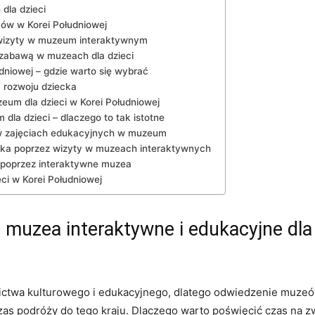
dla dzieci
ów w Korei Południowej
s wizyty w muzeum interaktywnym
 zabawą ⁢w muzeach‍ dla dzieci
niowej – gdzie warto się‍ wybrać
a rozwoju dziecka
m dla ⁢dzieci w ⁤Korei Południowej
la dzieci – dlaczego ⁤to tak⁤ istotne
a w zajęciach‌ edukacyjnych w muzeum
cka poprzez wizyty w⁣ muzeach interaktywnych
i ⁢poprzez‍ interaktywne muzea
ci w Korei Południowej
muzea interaktywne i edukacyjne dla 
zictwa kulturowego i ⁤edukacyjnego, dlatego ​odwiedzenie muzeów
s podróży ⁤do⁣ tego kraju. Dlaczego warto poświęcić czas ‍na zw