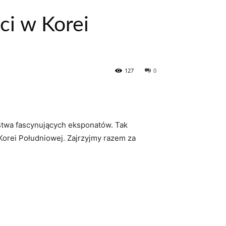
ci w Korei
127
0
twa‌ fascynujących eksponatów.⁤ Tak
 Korei Południowej. Zajrzyjmy razem za