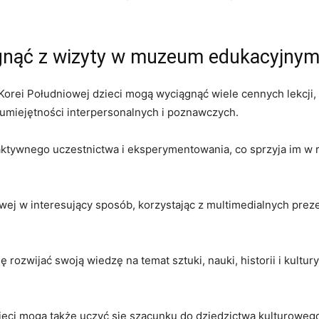
ągnąć z wizyty w ⁢muzeum ⁣edukacyjny
i Południowej ⁣dzieci mogą wyciągnąć ⁢wiele⁢ cennych ‍lekcji, 
h⁤ umiejętności⁤ interpersonalnych i poznawczych.
aktywnego uczestnictwa i eksperymentowania, co⁢ sprzyja ‍im ​w​ 
j w interesujący sposób, korzystając‍ z multimedialnych prezentac
rozwijać ⁢swoją wiedzę na temat sztuki,‍ nauki, historii i kultur
ci mogą także uczyć się szacunku do⁢ dziedzictwa⁢ kulturowe