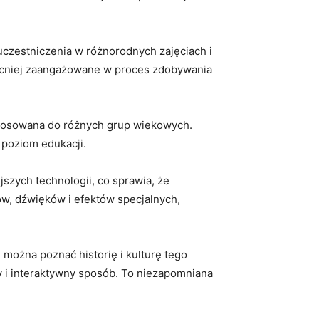
czestniczenia w różnorodnych zajęciach⁣ i
 ⁣mocniej zaangażowane w proces zdobywania
stosowana ‌do różnych‍ grup wiekowych.
 poziom⁢ edukacji.
szych technologii, co ​sprawia, że
ów, dźwięków i efektów⁢ specjalnych,
ożna⁤ poznać ⁢historię i kulturę​ tego
⁢ i interaktywny sposób.⁢ To ⁣niezapomniana