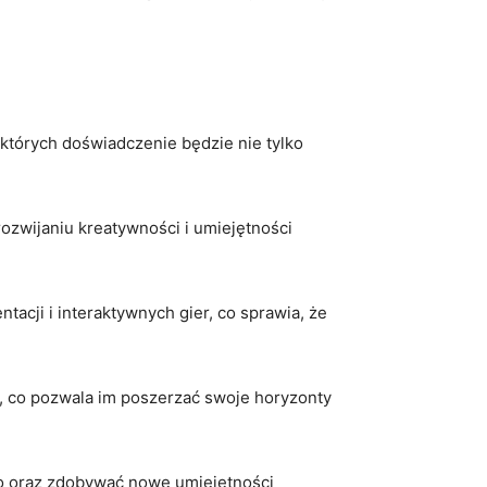
m
których doświadczenie ​będzie nie tylko‍
rozwijaniu kreatywności i ⁣umiejętności
ji‍ i⁤ interaktywnych gier, co ‌sprawia, ‌że
y, co pozwala im poszerzać⁣ swoje⁤ horyzonty
go oraz zdobywać nowe umiejętności