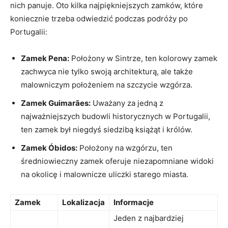
nich panuje. ‌Oto ⁢kilka najpiękniejszych⁤ zamków, które
koniecznie trzeba odwiedzić podczas podróży po
Portugalii:
Zamek⁢ Pena:
Położony w‌ Sintrze, ten kolorowy zamek
zachwyca nie tylko swoją architekturą, ale także
malowniczym położeniem⁤ na⁣ szczycie wzgórza.
Zamek Guimarães:
Uważany za​ jedną⁤ z
⁣najważniejszych budowli historycznych w​ Portugalii,
ten zamek był⁤ niegdyś siedzibą książąt i królów.
Zamek Óbidos:
Położony na wzgórzu,⁣ ten
średniowieczny ⁤zamek oferuje niezapomniane widoki⁢
na okolicę ​i malownicze uliczki⁢ starego miasta.
Zamek
Lokalizacja
Informacje
Jeden z najbardziej