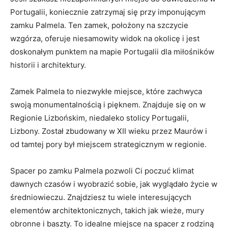
Portugalii, ⁢koniecznie zatrzymaj⁤ się przy ⁣imponującym
‌zamku Palmela. Ten​ zamek, położony na szczycie
wzgórza, oferuje niesamowity widok na okolicę i ‍jest
doskonałym punktem na mapie Portugalii dla miłośników
historii‍ i architektury.
Zamek Palmela to ‍niezwykłe miejsce, które zachwyca
swoją⁢ monumentalnością i pięknem.⁣ Znajduje się ⁣on‌ w
Regionie Lizbońskim, niedaleko stolicy Portugalii,
Lizbony. Został zbudowany w XII⁣ wieku przez⁤ Maurów i
od ⁢tamtej pory był miejscem strategicznym w regionie.
Spacer po zamku Palmela ⁤pozwoli Ci poczuć klimat
dawnych ⁤czasów i wyobrazić sobie, jak wyglądało⁤ życie w
‍średniowieczu. ⁤Znajdziesz tu ‌wiele interesujących
⁢elementów ⁣architektonicznych, takich jak wieże, mury
obronne i baszty. To idealne ⁤miejsce na spacer z rodziną