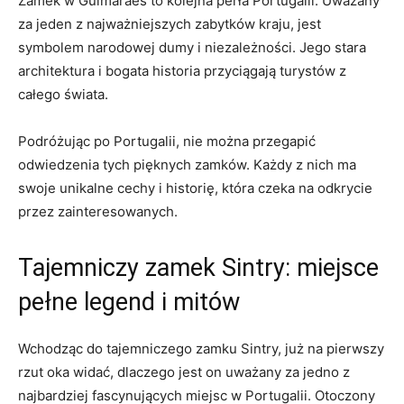
Zamek w Guimarães to‌ kolejna perła ‍Portugalii. Uważany
za jeden z najważniejszych zabytków kraju, jest
symbolem⁢ narodowej dumy i ⁢niezależności. Jego stara
architektura i ⁣bogata historia ⁤przyciągają turystów z
całego świata.
Podróżując po ⁤Portugalii, nie można przegapić
odwiedzenia tych pięknych⁤ zamków. Każdy‌ z nich ma
swoje unikalne cechy i historię, która czeka ⁣na odkrycie
przez zainteresowanych.
Tajemniczy zamek Sintry: ⁢miejsce
pełne​ legend i mitów
Wchodząc do tajemniczego ⁣zamku‍ Sintry, już ‍na pierwszy
‌rzut oka widać, dlaczego ​jest on uważany za jedno z
najbardziej fascynujących miejsc w Portugalii. Otoczony