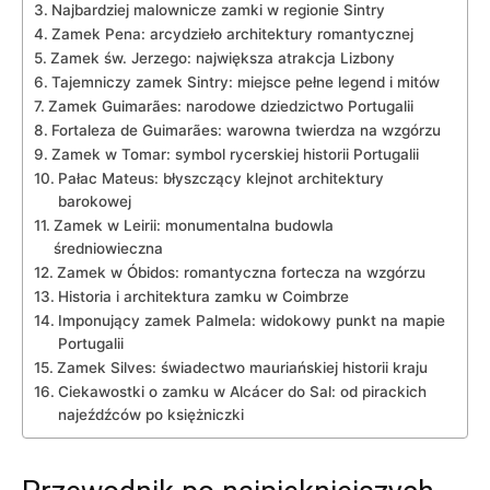
Najbardziej⁤ malownicze zamki w regionie Sintry
Zamek Pena: arcydzieło architektury ⁣romantycznej
Zamek​ św. Jerzego: największa atrakcja Lizbony
Tajemniczy zamek Sintry: ⁢miejsce pełne​ legend i mitów
Zamek Guimarães:​ narodowe dziedzictwo ⁢Portugalii
Fortaleza de Guimarães: warowna twierdza na wzgórzu
Zamek w Tomar: symbol rycerskiej historii ⁢Portugalii
Pałac Mateus: ​błyszczący klejnot‍ architektury
barokowej
Zamek w Leirii: ‌monumentalna budowla
średniowieczna
Zamek ‍w Óbidos: romantyczna ‍fortecza na ⁢wzgórzu
Historia i architektura zamku ‍w Coimbrze
Imponujący zamek Palmela: widokowy ‍punkt na mapie
Portugalii
Zamek⁤ Silves: świadectwo mauriańskiej historii kraju
Ciekawostki ​o zamku w ⁤Alcácer do‌ Sal: od⁣ pirackich
najeźdźców po ⁣księżniczki