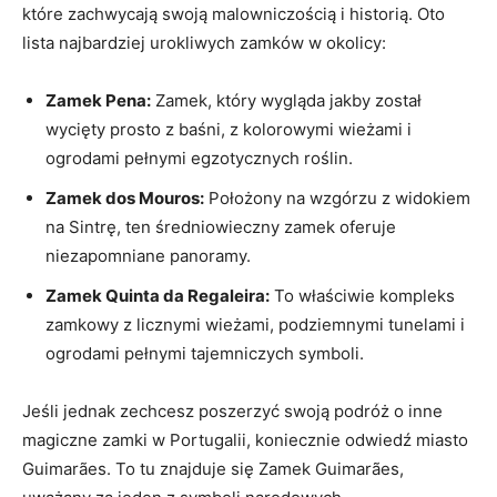
⁤które zachwycają ⁣swoją‍ malowniczością i historią. Oto‌
lista najbardziej urokliwych zamków w okolicy:
Zamek Pena:
Zamek, który ⁣wygląda jakby⁤ został
wycięty prosto ​z baśni, z kolorowymi wieżami i
ogrodami pełnymi egzotycznych roślin.
Zamek dos Mouros:
⁤Położony na wzgórzu z widokiem⁣
na ⁣Sintrę, ten średniowieczny zamek ​oferuje
niezapomniane panoramy.
Zamek Quinta da Regaleira:
To właściwie‌ kompleks
zamkowy‍ z licznymi wieżami, podziemnymi tunelami i
ogrodami pełnymi tajemniczych symboli.
Jeśli ⁢jednak zechcesz poszerzyć swoją ‍podróż o inne
magiczne zamki w ‍Portugalii,⁢ koniecznie odwiedź⁣ miasto⁤
Guimarães. To ‌tu znajduje ⁢się Zamek Guimarães,