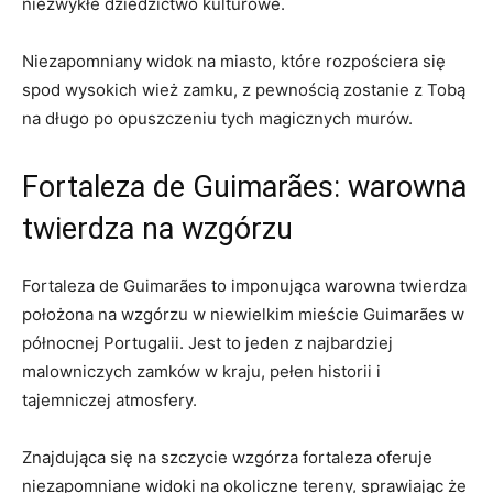
niezwykłe dziedzictwo⁢ kulturowe.
Niezapomniany widok na miasto, które rozpościera się
spod wysokich wież zamku, z pewnością zostanie z Tobą ​
na długo po​ opuszczeniu tych magicznych murów.
Fortaleza de Guimarães: warowna
twierdza na wzgórzu
Fortaleza⁣ de‌ Guimarães to​ imponująca warowna ⁤twierdza
położona na wzgórzu⁤ w ⁢niewielkim mieście Guimarães w
północnej Portugalii.⁣ Jest to ​jeden z najbardziej
malowniczych zamków w‌ kraju, pełen ‌historii ⁤i
tajemniczej atmosfery.
Znajdująca się na szczycie⁣ wzgórza fortaleza oferuje
niezapomniane widoki na okoliczne tereny, sprawiając że