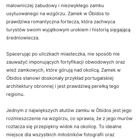
malowniczej ⁣zabudowy i ⁤niezwykłego⁣ zamku
usytuowanego na wzgórzu. Zamek w Óbidos to
prawdziwa romantyczna fortecza, która zachwyca
turystów swoim⁢ wyjątkowym urokiem i historią sięgającą
średniowiecza.
Spacerując ​po uliczkach miasteczka, nie sposób nie
zauważyć​ imponujących fortyfikacji ‌obwodowych oraz
wież zamkowych, które górują nad ⁣okolicą. ‍Zamek w
Óbidos stanowi doskonały‍ przykład portugalskiej
architektury⁣ obronnej i jest prawdziwą perełką tego
regionu.
Jednym z największych atutów zamku ‍w Óbidos jest jego
rozmieszczenie na wzgórzu, co sprawia,⁢ że z jego ‍murów
‍roztacza się ⁣przepiękny widok na okolicę. To idealne
miejsce dla wszystkich​ miłośników fotografii oraz‌