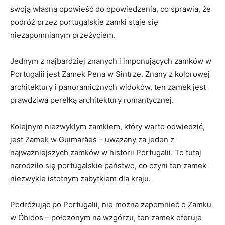
swoją własną‌ opowieść‍ do opowiedzenia, ‌co⁢ sprawia, że
podróż ⁣przez portugalskie ⁤zamki⁤ staje się
niezapomnianym przeżyciem.
Jednym ⁣z najbardziej ‍znanych i imponujących ⁤zamków w
‌Portugalii jest ⁤Zamek Pena ⁤w Sintrze. Znany z kolorowej
architektury i panoramicznych​ widoków, ten zamek jest
prawdziwą perełką architektury romantycznej.
Kolejnym ⁤niezwykłym zamkiem, który warto odwiedzić,
jest Zamek w‍ Guimarães‌ – uważany za⁣ jeden⁤ z
najważniejszych zamków w historii Portugalii. To tutaj
narodziło się portugalskie państwo, co czyni ten zamek
niezwykle istotnym zabytkiem dla kraju.
Podróżując po Portugalii, ‌nie można ⁢zapomnieć o Zamku
w Óbidos⁤ – położonym na wzgórzu, ten zamek⁢ oferuje