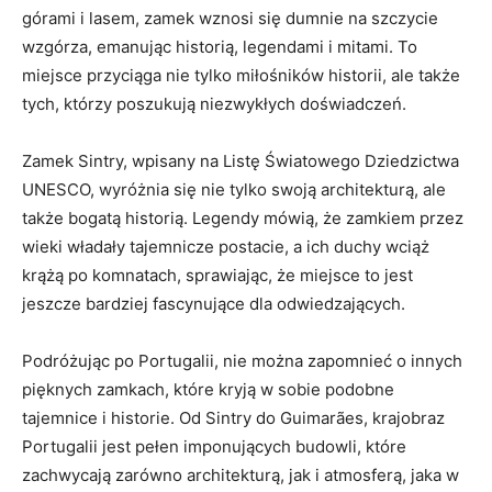
górami i lasem, ‌zamek wznosi się dumnie ⁤na szczycie
wzgórza, ⁣emanując historią,​ legendami i mitami. To
⁣miejsce przyciąga nie⁢ tylko ‍miłośników ‍historii,⁣ ale także
⁣tych,⁢ którzy poszukują niezwykłych ​doświadczeń.
Zamek ​Sintry, wpisany na Listę Światowego ​Dziedzictwa
UNESCO, wyróżnia​ się nie tylko⁤ swoją architekturą, ale
także bogatą ⁤historią. Legendy mówią, że zamkiem przez
wieki władały tajemnicze ​postacie, a ‍ich duchy wciąż
krążą po komnatach, sprawiając, że miejsce to jest
jeszcze bardziej‌ fascynujące dla odwiedzających.
Podróżując po Portugalii, nie można zapomnieć o ⁣innych
‌pięknych zamkach, które kryją ‍w sobie podobne
tajemnice‌ i historie. Od Sintry do Guimarães,⁢ krajobraz⁣
Portugalii jest pełen imponujących ‌budowli,‌ które
zachwycają zarówno ⁣architekturą, jak i atmosferą, jaka w