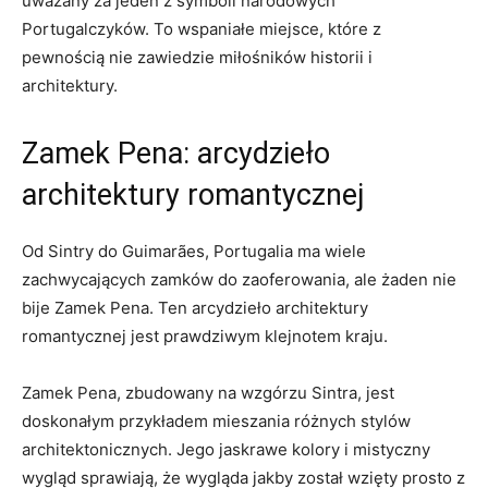
uważany za jeden ⁣z symboli ⁤narodowych
⁣Portugalczyków. To wspaniałe‌ miejsce, ⁤które z
pewnością nie zawiedzie miłośników historii i
architektury.
Zamek Pena: arcydzieło
architektury ⁣romantycznej
Od Sintry do‌ Guimarães, Portugalia ma wiele
zachwycających⁢ zamków​ do zaoferowania, ale żaden⁢ nie
bije ‌Zamek ​Pena.​ Ten arcydzieło architektury
romantycznej jest prawdziwym ⁢klejnotem kraju.
Zamek Pena, zbudowany ‍na wzgórzu ⁤Sintra, jest
doskonałym przykładem mieszania⁢ różnych ⁢stylów
architektonicznych. ‍Jego ⁤jaskrawe kolory i mistyczny
wygląd sprawiają, że wygląda ⁤jakby został wzięty prosto z