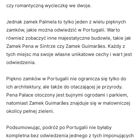
czy romantyczną wycieczkę‌ we dwoje.
Jednak⁣ zamek Palmela⁢ to tylko jeden z wielu pięknych
zamków,⁣ jakie można odwiedzić ⁣w Portugalii. Warto⁢
również zobaczyć inne majestatyczne budowle, takie jak
Zamek ⁢Pena ‍w Sintrze czy Zamek Guimarães. Każdy z
tych miejsc‍ ma swoje własne‌ unikatowe​ cechy i ⁤wart jest
odwiedzenia.
Piękno zamków‍ w⁣ Portugalii ⁣nie⁤ ogranicza się tylko do
ich architektury, ale⁤ także⁣ do otaczającej je przyrody.
‍Pena​ Palace otoczony jest bujnymi ogrodami i⁤ parkiem,
natomiast Zamek Guimarães‌ znajduje się w ⁣malowniczej
okolicy pełnej zieleni.
Podsumowując, podróż po⁢ Portugalii‍ nie byłaby
kompletna ⁤bez odwiedzenia jednego z tych imponujących