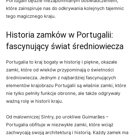
Portugalii będzie niezapomnianym doświadczeniem,
które zainspiruje nas do​ odkrywania‌ kolejnych⁢ tajemnic⁤
tego magicznego kraju.
Historia zamków w Portugalii:
fascynujący świat średniowiecza
Portugalia to kraj‌ bogaty w historię ⁢i piękne, okazałe​
zamki, które od wieków przypominają⁢ o świetności
średniowiecza.‌ Jednym ⁣z najbardziej fascynujących⁤
elementów krajobrazu ⁤Portugalii są ​właśnie zamki,​ które
‌nie tylko pełniły ‌funkcje obronne, ale także odgrywały⁤
ważną rolę w historii kraju.
Od ⁤malowniczej Sintry, po urokliwe Guimarães –
Portugalia obfituje w niezwykłe zamki, które wciąż
zachwycają swoją architekturą⁢ i ⁤historią. Każdy zamek ma