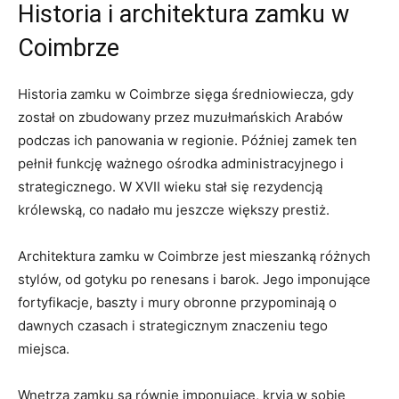
Historia i architektura zamku ‍w
Coimbrze
Historia zamku w Coimbrze sięga‌ średniowiecza, gdy
został on zbudowany ⁣przez ⁢muzułmańskich ‌Arabów
podczas ich panowania w regionie. ‍Później zamek ten
pełnił‍ funkcję ważnego ośrodka administracyjnego i
strategicznego. W⁤ XVII ​wieku stał się rezydencją
królewską, co nadało‌ mu jeszcze większy prestiż.
Architektura zamku w Coimbrze ⁣jest⁢ mieszanką różnych
⁤stylów, od gotyku po renesans i barok. Jego‍ imponujące
fortyfikacje, baszty​ i mury obronne‌ przypominają⁣ o ​
dawnych czasach i strategicznym‍ znaczeniu tego
miejsca.
Wnętrza⁤ zamku są⁤ równie imponujące, kryją​ w sobie ​