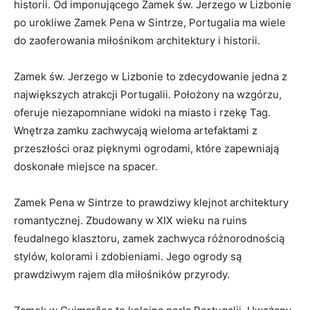
historii. Od imponującego⁣ Zamek św. Jerzego w Lizbonie
po urokliwe Zamek ‍Pena w‍ Sintrze,⁤ Portugalia ma wiele
do ⁣zaoferowania miłośnikom⁣ architektury i historii.
Zamek ‍św. Jerzego w Lizbonie to zdecydowanie jedna ⁢z
największych⁣ atrakcji Portugalii.⁣ Położony na ‍wzgórzu,
oferuje niezapomniane‌ widoki na miasto i rzekę Tag.
Wnętrza zamku zachwycają wieloma artefaktami z
przeszłości oraz pięknymi ogrodami, ⁤które zapewniają
doskonałe miejsce na spacer.
Zamek Pena w Sintrze to prawdziwy klejnot architektury
romantycznej. ‌Zbudowany w XIX wieku na ​ruins
feudalnego⁣ klasztoru, zamek zachwyca​ różnorodnością
stylów, kolorami i zdobieniami. ‌Jego ​ogrody są
prawdziwym rajem dla miłośników ⁤przyrody.