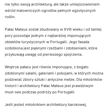
nie ⁢tylko swoją ‍architekturą,⁣ ale​ także umiejscowieniem
wśród ‌malowniczych ogrodów ⁣pełnych egzotycznych
roślin.
Pałac Mateus został zbudowany w‍ XVIII⁢ wieku i od tamtej
pory pozostaje ⁣jednym‍ z najbardziej imponujących
obiektów turystycznych⁣ w ‍Portugalii. ‌Jego fasada
ozdobiona jest pięknymi rzeźbami i zdobieniami, ⁣które ​
przykuwają uwagę od pierwszego spojrzenia.
Wnętrze pałacu jest równie imponujące,​ z bogato
zdobionymi salami, galeriami i pokojami, w których można
podziwiać ⁣zbiory sztuki i antyczne meble. Dla miłośników
historii ‌i architektury Pałac Mateus ⁢jest prawdziwym
must-see podczas podróży⁤ po Portugalii.
Jeśli jesteś miłośnikiem architektury barokowej,