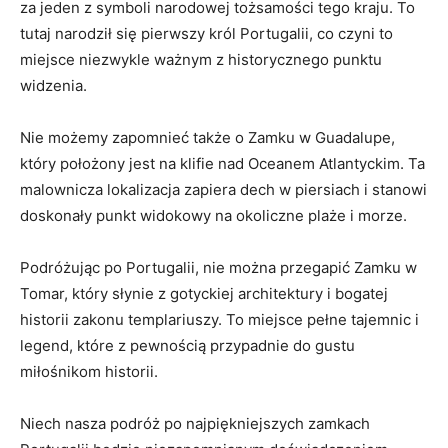
za ‍jeden z symboli narodowej ⁢tożsamości tego kraju. To
tutaj narodził się pierwszy król​ Portugalii,⁣ co czyni⁣ to‌
miejsce ​niezwykle ważnym z historycznego punktu
widzenia.
Nie możemy zapomnieć także o Zamku w⁣ Guadalupe,
który położony jest na klifie ‍nad Oceanem ‍Atlantyckim. Ta
malownicza lokalizacja‍ zapiera ⁤dech w piersiach i stanowi
doskonały punkt ⁣widokowy ‌na okoliczne plaże ‌i morze.
Podróżując ⁤po Portugalii, nie można przegapić Zamku w
Tomar, który słynie ⁣z gotyckiej⁤ architektury i bogatej
historii zakonu templariuszy.⁣ To miejsce pełne tajemnic i
legend, ⁣które z‍ pewnością przypadnie do gustu
miłośnikom historii.
Niech nasza podróż po najpiękniejszych zamkach