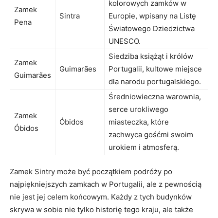
⁢kolorowych zamków w
Zamek
Sintra
Europie, wpisany na Listę
⁣Pena
Światowego ⁢Dziedzictwa
UNESCO.
Siedziba książąt i ​królów
Zamek
Guimarães
Portugalii, kultowe miejsce
Guimarães
dla narodu portugalskiego.
Średniowieczna ⁣warownia,
serce urokliwego
Zamek
Óbidos
miasteczka, które
⁢Óbidos
zachwyca gośćmi swoim
urokiem ⁣i⁣ atmosferą.
Zamek Sintry‌ może być ⁢początkiem podróży‌ po
najpiękniejszych zamkach w ‍Portugalii, ale z pewnością
nie jest jej⁤ celem końcowym.⁣ Każdy z ⁣tych budynków
skrywa ⁣w sobie nie⁣ tylko ⁤historię tego​ kraju, ‍ale także