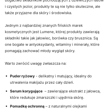
bogactwu‌ składników pochodzących‌ z dziewiczych lasów
i czystych jezior, produkty te ⁤są nie⁤ tylko skuteczne, ale
także przyjazne dla skóry ‌i środowiska.
Jednym z ‍najbardziej znanych⁤ fińskich marek
kosmetycznych jest Lumene, której produkty zawierają
składniki takie jak jałowiec, borówka​ czy brusznica. Są
one ​bogate ⁣w antyoksydanty, witaminy i minerały, które
pomagają⁣ zachować młody wygląd⁣ skóry.
Warto⁣ zwrócić uwagę zwłaszcza⁢ na:
Puder​ ryżowy
⁣- delikatny i matujący,‌ idealny do
utrwalenia makijażu⁤ przez⁢ cały dzień.
Serum korygujące
⁣ – zawierające ekstrakt z jałowca,
które​ redukuje zmarszczki i⁤ ujędrnia skórę.
Pomadkę ochronną
– ⁤z​ naturalnymi olejkami