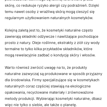
skórę, co redukuje ryzyko ⁣alergii czy podrażnień.⁤ Dzięki
‌temu nawet osoby z ‍wrażliwą ​skórą mogą ⁣cieszyć się
regularnym użytkowaniem naturalnych kosmetyków.
Kolejną ⁢zaletą⁤ jest to,⁢ że kosmetyki naturalne często
zawierają składniki odżywcze ⁢i nawilżające pochodzące
prosto z natury. Oleje roślinne, ekstrakty ‌z ziół czy wody
termalne⁣ to tylko kilka przykładów‍ składników, ⁤które
mogą rewelacyjnie zadbać o kondycję skóry ⁤i włosów.
Warto również zwrócić uwagę ​na to, że ‍produkty
naturalne zazwyczaj ​są produkowane w sposób przyjazny‍
dla ⁢środowiska. Firmy ⁤specjalizujące się w kosmetykach
naturalnych coraz częściej stawiają na ekologiczne
opakowania, recyclowane materiały⁣ i⁤ zrównoważone
metody produkcji. Wybierając kosmetyki naturalne, dbasz
więc nie tylko ‌o siebie, ale także o planetę.