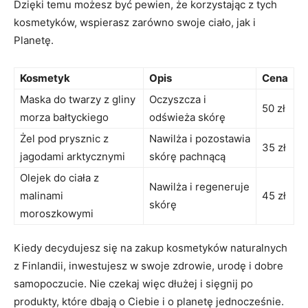
Dzięki temu‌ możesz być ⁤pewien, że korzystając z tych
kosmetyków, wspierasz ‍zarówno‌ swoje ciało, jak i
Planetę.
Kosmetyk
Opis
Cena
Maska do ⁤twarzy z gliny
Oczyszcza i
50 zł
⁤morza ⁣bałtyckiego
⁢odświeża ⁣skórę
Żel‍ pod prysznic z
Nawilża i pozostawia
35⁤ zł
jagodami arktycznymi
skórę pachnącą
Olejek do ciała z
Nawilża i ​regeneruje
malinami
45 zł
skórę
moroszkowymi
Kiedy decydujesz⁣ się ​na zakup kosmetyków naturalnych
z ⁤Finlandii, inwestujesz w swoje zdrowie,⁢ urodę i dobre
samopoczucie. Nie czekaj więc dłużej⁣ i⁤ sięgnij po
produkty, które dbają o Ciebie i o planetę jednocześnie.