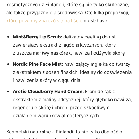
kosmetycznych z Finlandii, które ⁣są ‌nie tylko skuteczne,
ale także ⁢przyjazne dla środowiska.​ Oto kilka ‍propozycji,
które powinny znaleźć się na liście
must-have:
Mint&Berry Lip Scrub:
delikatny peeling ⁤do ust
zawierający ekstrakt z jagód​ arktycznych, ​który⁢
złuszcza martwy naskórek, nawilża i odżywia skórę
Nordic ⁣Pine Face Mist:
‌nawilżający mgiełka do twarzy
z ekstraktem‍ z sosen fińskich, idealny do odświeżenia
i nawilżenia skóry w ciągu dnia
Arctic Cloudberry Hand Cream:
krem do rąk z
ekstraktem z maliny arktycznej, który głęboko nawilża,
regeneruje skórę i ⁤chroni przed szkodliwym
działaniem warunków atmosferycznych
Kosmetyki naturalne z Finlandii to nie tylko dbałość o