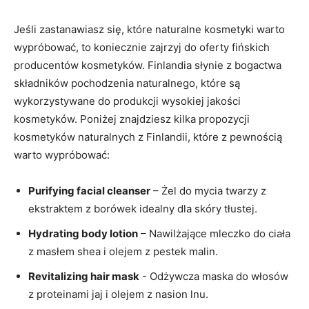
Jeśli zastanawiasz ‍się, które naturalne kosmetyki warto
wypróbować, to koniecznie zajrzyj do oferty fińskich
‌producentów kosmetyków.‍ Finlandia‍ słynie z‍ bogactwa
⁤składników pochodzenia naturalnego, które są
wykorzystywane do⁤ produkcji‌ wysokiej jakości
kosmetyków. Poniżej znajdziesz kilka propozycji
kosmetyków naturalnych z Finlandii, które z pewnością
‌warto ​wypróbować:
Purifying facial cleanser
– Żel do mycia twarzy z
ekstraktem z borówek idealny dla skóry tłustej.
Hydrating body​ lotion
– Nawilżające mleczko do ciała
⁣z masłem shea i​ olejem z pestek malin.
Revitalizing hair mask
-⁢ Odżywcza maska do włosów
z proteinami jaj i ⁢olejem z ‍nasion lnu.