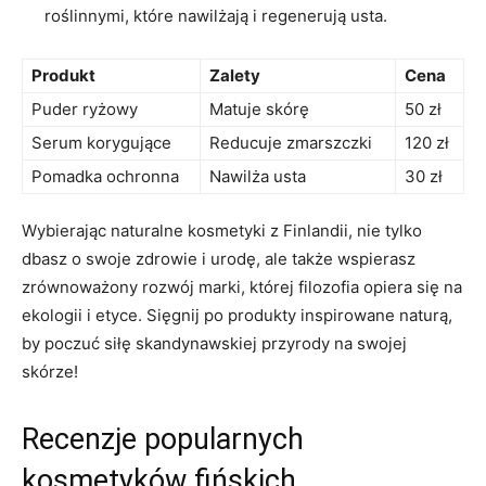
⁤roślinnymi, które nawilżają ⁢i regenerują usta.
Produkt
Zalety
Cena
Puder ryżowy
Matuje skórę
50 zł
Serum korygujące
Reducuje zmarszczki
120 zł
Pomadka ⁣ochronna
Nawilża usta
30 ⁣zł
Wybierając naturalne⁢ kosmetyki z Finlandii, nie tylko
dbasz o⁣ swoje zdrowie i urodę, ale także⁤ wspierasz
zrównoważony rozwój marki, której filozofia opiera się na
ekologii i etyce. ⁣Sięgnij po produkty⁤ inspirowane naturą,​
by poczuć‌ siłę skandynawskiej przyrody na swojej
skórze!
Recenzje popularnych
kosmetyków fińskich