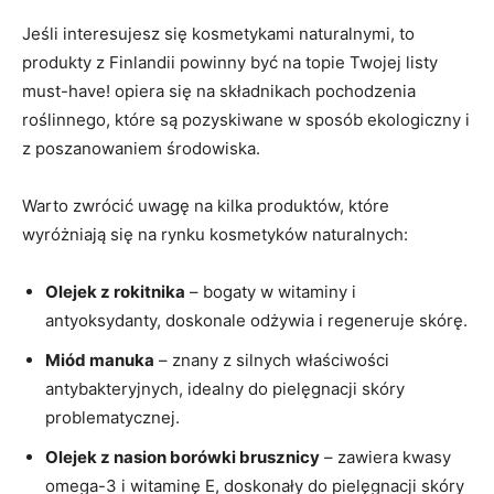
Jeśli interesujesz się kosmetykami naturalnymi, to
‌produkty z Finlandii‌ powinny być na topie Twojej ‌listy
must-have! opiera ⁤się na składnikach pochodzenia
roślinnego, które są pozyskiwane w sposób ekologiczny​ i
z poszanowaniem środowiska.
Warto ​zwrócić uwagę na kilka produktów,​ które
⁣wyróżniają ⁣się na rynku kosmetyków naturalnych:
Olejek z rokitnika
– bogaty w‌ witaminy i⁣
antyoksydanty, doskonale odżywia⁤ i regeneruje ⁢skórę.
Miód manuka
– znany​ z silnych właściwości
antybakteryjnych, idealny ‌do pielęgnacji⁢ skóry
problematycznej.
Olejek z nasion borówki brusznicy
– zawiera kwasy
omega-3 i witaminę E, doskonały ​do pielęgnacji skóry