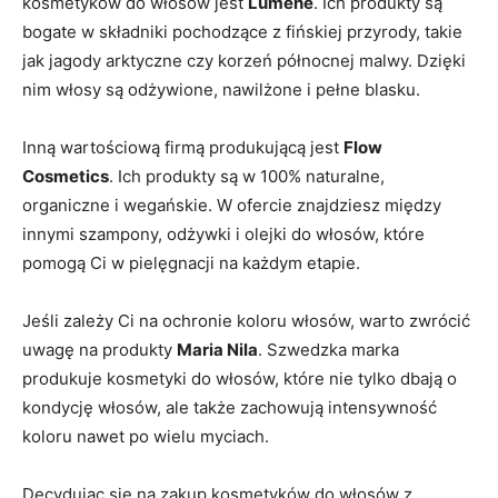
kosmetyków do włosów jest
Lumene
. ​Ich produkty są
bogate ⁣w składniki pochodzące z fińskiej przyrody, ‍takie
jak‌ jagody⁤ arktyczne czy korzeń północnej⁢ malwy. ⁣Dzięki
nim włosy⁢ są odżywione, nawilżone i pełne⁢ blasku.
Inną wartościową firmą ⁢produkującą jest
Flow⁤
Cosmetics
.⁤ Ich produkty są w 100% naturalne,
organiczne i wegańskie. W ofercie znajdziesz między
innymi szampony, odżywki i olejki do ​włosów, które
pomogą Ci w pielęgnacji na każdym etapie.
Jeśli zależy⁣ Ci ⁤na‍ ochronie koloru włosów, warto zwrócić⁢
uwagę na produkty
Maria Nila
. Szwedzka‍ marka ​
produkuje kosmetyki do włosów,⁤ które nie tylko‍ dbają o
kondycję włosów, ale także zachowują intensywność
koloru ⁤nawet po ‍wielu myciach.
Decydując ⁢się na ⁣zakup kosmetyków ‌do włosów z