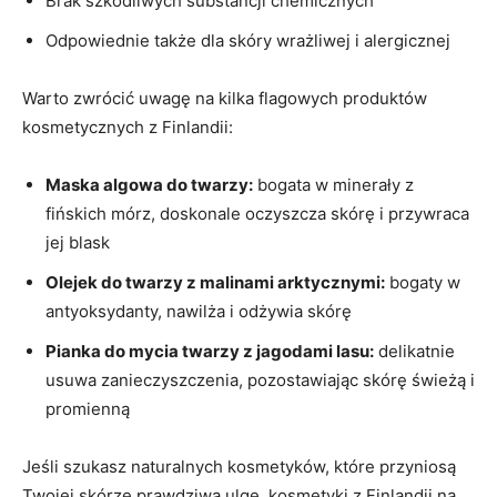
Brak szkodliwych substancji chemicznych
Odpowiednie także dla skóry wrażliwej i alergicznej
Warto ⁣zwrócić uwagę na kilka flagowych produktów
kosmetycznych z Finlandii:
Maska algowa ‌do‌ twarzy:
bogata w minerały z
fińskich mórz, doskonale oczyszcza skórę i przywraca
jej blask
Olejek do twarzy z malinami ⁣arktycznymi:
bogaty‍ w
antyoksydanty,​ nawilża ⁢i odżywia skórę
Pianka do mycia twarzy z ‍jagodami lasu:
delikatnie
usuwa zanieczyszczenia, pozostawiając ⁢skórę świeżą i
promienną
Jeśli szukasz naturalnych ‍kosmetyków, które przyniosą
Twojej ⁤skórze prawdziwą ulgę, kosmetyki z Finlandii na