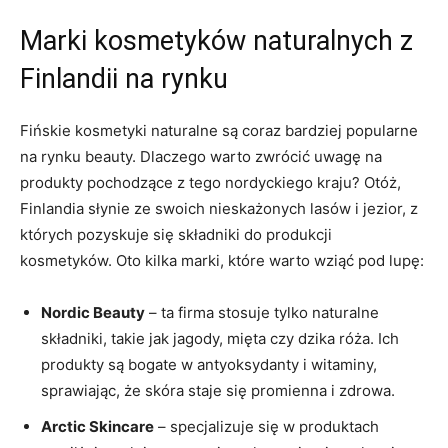
Marki kosmetyków naturalnych z
Finlandii na⁤ rynku
Fińskie kosmetyki naturalne są coraz⁢ bardziej popularne
na ‍rynku beauty. Dlaczego⁢ warto zwrócić uwagę na
produkty ‍pochodzące z tego‍ nordyckiego kraju? Otóż,
‍Finlandia słynie⁤ ze swoich nieskażonych⁢ lasów i ‌jezior, z
‍których⁣ pozyskuje się składniki do produkcji
kosmetyków.‌ Oto‌ kilka marki,‍ które​ warto wziąć pod⁢ lupę:
Nordic Beauty
– ta firma stosuje ⁢tylko naturalne
składniki, takie jak jagody, mięta ​czy dzika róża. ⁣Ich
produkty są‍ bogate w antyoksydanty i witaminy,
sprawiając, że skóra staje ‍się​ promienna⁢ i zdrowa.
Arctic Skincare
– specjalizuje się w produktach⁤