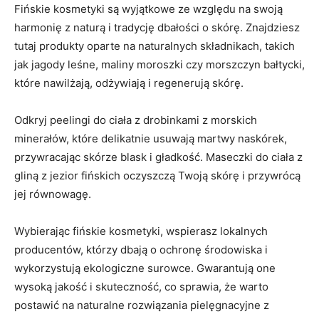
Fińskie‍ kosmetyki⁢ są wyjątkowe ze​ względu na swoją
harmonię z naturą i ⁢tradycję dbałości ‍o skórę. Znajdziesz
tutaj produkty oparte na naturalnych⁤ składnikach, takich​
jak‌ jagody leśne, maliny ⁢moroszki czy morszczyn bałtycki,
które nawilżają, odżywiają i regenerują skórę.
Odkryj peelingi ⁢do ciała z⁢ drobinkami z morskich
minerałów, ‍które delikatnie⁤ usuwają martwy naskórek,
przywracając skórze blask i gładkość. Maseczki do ciała z
gliną z jezior fińskich oczyszczą Twoją skórę‍ i przywrócą‍
jej równowagę.
Wybierając fińskie ‍kosmetyki, wspierasz⁣ lokalnych
producentów, którzy dbają ‌o ochronę‌ środowiska i
wykorzystują ‌ekologiczne⁢ surowce. ‌Gwarantują ⁢one
⁣wysoką jakość i skuteczność, ⁤co sprawia, że warto
postawić na naturalne‌ rozwiązania pielęgnacyjne z