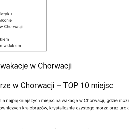
riatyku
alkonie
w ‌Chorwacji
ykiem
m‍ widokiem
wakacje⁣ w ⁢Chorwacji
morze w Chorwacji – TOP 10 miejsc
ia najpiękniejszych miejsc na ⁤wakacje w Chorwacji, gdzie może
owniczych krajobrazów, krystalicznie czystego‌ morza oraz urok