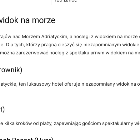
widok na morze
krajów nad Morzem Adriatyckim, a noclegi z widokiem na ​morze
. ​Dla ⁢tych, którzy ‍pragną cieszyć się niezapomnianym widoki
dzie można zarezerwować nocleg z spektakularnym widokiem na m
brownik)
iatyckie, ten luksusowy hotel oferuje niezapomniany widok na ot
t)
 kilka kroków od plaży, zapewniając ‍gościom‍ spektakularny⁢ w