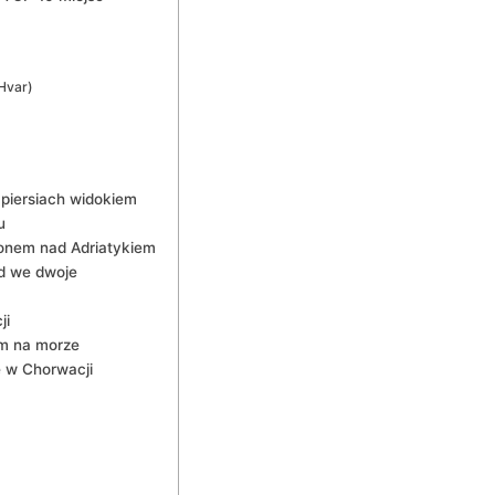
Hvar)
 piersiach widokiem
u
onem nad Adriatykiem
d we dwoje
ji
em na morze
e w Chorwacji