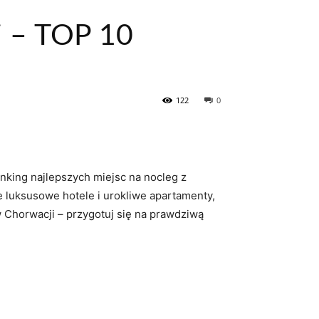
i – TOP 10
122
0
ing⁤ najlepszych miejsc‍ na nocleg z‍
kże luksusowe hotele i urokliwe apartamenty,
‍Chorwacji – przygotuj się na prawdziwą