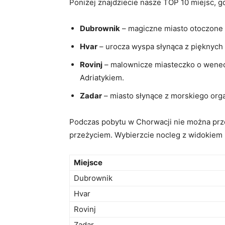
Poniżej⁤ znajdziecie nasze TOP 10⁢ miejsc, 
Dubrownik
– magiczne miasto⁢ otoczone 
Hvar
– urocza ⁢wyspa słynąca z pięknych 
Rovinj
– malownicze miasteczko‌ o wenec
Adriatykiem.
Zadar
–‌ miasto słynące z morskiego org
Podczas pobytu w Chorwacji nie można przeg
‍przeżyciem. Wybierzcie nocleg z widokiem n
Miejsce
Dubrownik
Hvar
Rovinj
Zadar