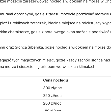
gdzie⁢ możecie zarezerwować nocleg ‌z widokiem ⁤na morze w Cho
murami obronnymi, ‌gdzie z tarasu możecie ‌podziwiać ⁢morskie 
plaż i urokliwych zatoczek, idealne miejsce ​na relaksujący wy
kim charakterze, gdzie z hotelowego​ okna możecie podziwiać 
anu oraz⁣ Słońca Šibenika, gdzie nocleg z widokiem na ‌morze 
apić tych magicznych miejsc, gdzie każdy‌ zachód słońca nad​ 
a morze ⁣i cieszcie‌ się ⁢urlopem we włoskich klimatach!
Cena noclegu
300 zł/noc
250 zł/noc
200​ zł/noc
180 zł/noc