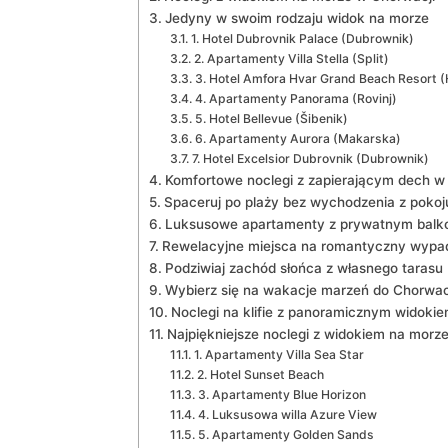
Jedyny ⁣w swoim rodzaju widok na morze
1.‌ Hotel Dubrovnik Palace (Dubrownik)
2.​ Apartamenty ‍Villa Stella (Split)
3. Hotel Amfora Hvar Grand Beach Resort ‍(
4. Apartamenty Panorama⁣ (Rovinj)
5. Hotel Bellevue (Šibenik)
6. Apartamenty Aurora‍ (Makarska)
7.‍ Hotel Excelsior Dubrovnik (Dubrownik)
Komfortowe noclegi z zapierającym dech⁣ w
Spaceruj ⁢po plaży bez wychodzenia ⁣z ⁤pokoj
Luksusowe apartamenty z prywatnym balk
Rewelacyjne miejsca na romantyczny wypa
Podziwiaj‌ zachód słońca z własnego tarasu
Wybierz się na wakacje marzeń do Chorwac
Noclegi ​na klifie z panoramicznym ‍widoki
Najpiękniejsze ⁣noclegi z widokiem na morz
1. Apartamenty Villa⁢ Sea Star
2. Hotel Sunset Beach
3. Apartamenty Blue‍ Horizon
4. Luksusowa⁢ willa Azure View
5. Apartamenty Golden Sands