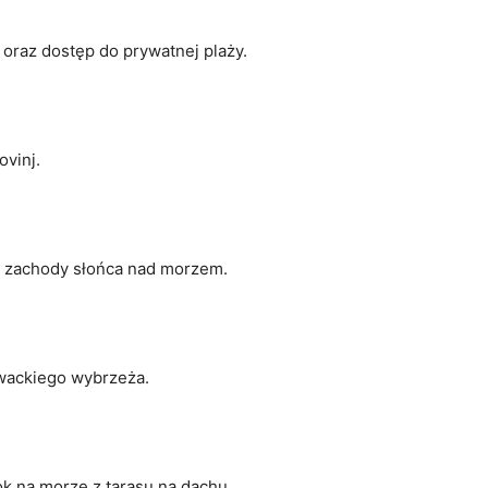
oraz ‍dostęp do ​prywatnej plaży.
vinj.
 zachody słońca ⁣nad ⁤morzem.
rwackiego wybrzeża.
ok na morze z tarasu na dachu.