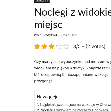
Chorwacja
Noclegi z widok
miejsc
Przez
Turysta123
-
7 maja, 2025
3/5 - (2 votes)
Czy marzysz o ⁢wypoczynku nad morzem w prze
widokiem na piękne Adriatyk! ‍Znajdziesz ⁤tu 
które zapewnią Ci ⁤niezapomniane wakacje 
przygodę!
Nawigacja:
Najpiękniejsze miejsca na wakacje⁣ w ⁢Chorwa
Noclegi⁤ z widokiem⁤ na ‍morze w Chorwacji 