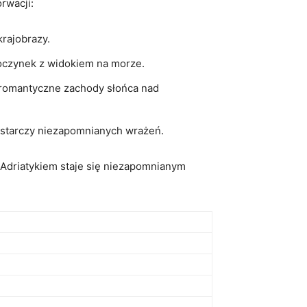
rwacji:
krajobrazy.
poczynek z widokiem ⁤na morze.
romantyczne⁣ zachody słońca ‍nad
dostarczy niezapomnianych wrażeń.
Adriatykiem ⁤staje się niezapomnianym