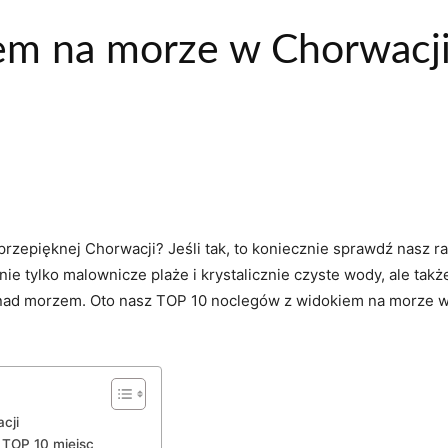
iem na morze w Chorwacj
pięknej Chorwacji? Jeśli tak, to ‌koniecznie sprawdź nasz rank
nie tylko malownicze plaże⁤ i ⁣krystalicznie czyste wody, ‌ale ta
nad morzem. Oto nasz TOP 10 noclegów z widokiem ​na morze w 
cji
– TOP 10 miejsc