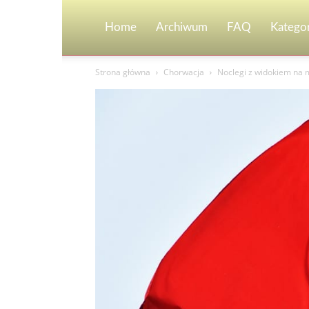
Home
Archiwum
FAQ
Kategor
Strona główna
Chorwacja
Noclegi z widokiem na 