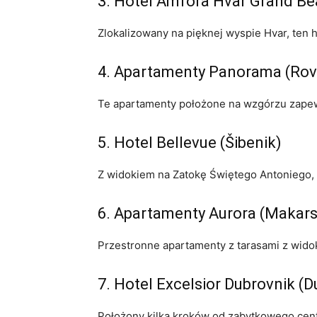
3. Hotel Amfora Hvar Grand Bea
Zlokalizowany na pięknej wyspie Hvar, ten ho
4. Apartamenty Panorama⁣ (Rovi
Te apartamenty położone ‍na wzgórzu zapew
5. Hotel Bellevue (Šibenik)
Z widokiem ⁢na Zatokę Świętego Antoniego,
6. Apartamenty Aurora‍ (Makar
Przestronne​ apartamenty z ‍tarasami z wi
7.‍ Hotel Excelsior Dubrovnik (
Położony kilka kroków ⁣od zabytkowego cent