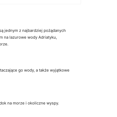
 są jednym z najbardziej pożądanych
em na lazurowe wody⁣ Adriatyku,
orze.
aczające go wody, a​ także wyjątkowe⁣
idok na morze i okoliczne wyspy.