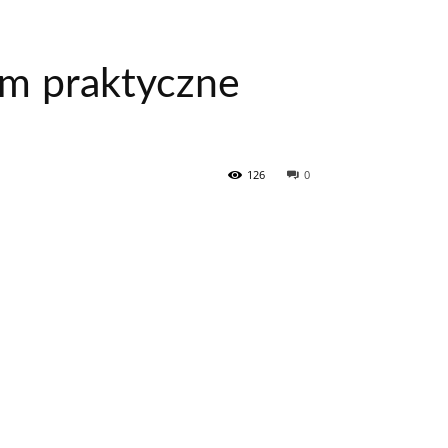
em praktyczne
126
0