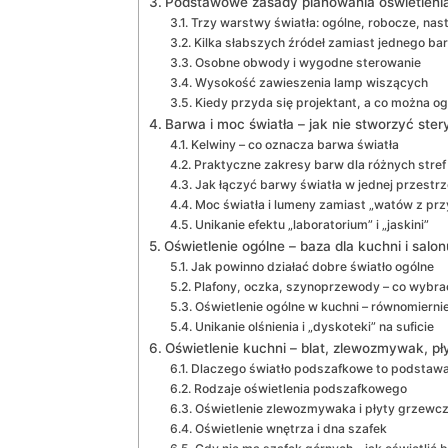
Podstawowe zasady planowania oświetlenia
Trzy warstwy światła: ogólne, robocze, nas
Kilka słabszych źródeł zamiast jednego b
Osobne obwody i wygodne sterowanie
Wysokość zawieszenia lamp wiszących
Kiedy przyda się projektant, a co można 
Barwa i moc światła – jak nie stworzyć stery
Kelwiny – co oznacza barwa światła
Praktyczne zakresy barw dla różnych stref
Jak łączyć barwy światła w jednej przestrz
Moc światła i lumeny zamiast „watów z pr
Unikanie efektu „laboratorium” i „jaskini”
Oświetlenie ogólne – baza dla kuchni i salon
Jak powinno działać dobre światło ogólne
Plafony, oczka, szynoprzewody – co wybra
Oświetlenie ogólne w kuchni – równomiern
Unikanie olśnienia i „dyskoteki” na suficie
Oświetlenie kuchni – blat, zlewozmywak, pły
Dlaczego światło podszafkowe to podstaw
Rodzaje oświetlenia podszafkowego
Oświetlenie zlewozmywaka i płyty grzewcz
Oświetlenie wnętrza i dna szafek