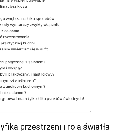
lat na wyspie i półwyspie
limat bez kiczu
nego wnętrza na kilka sposobów
 kiedy wystarczy zwykły włącznik
i z salonem
nąć rozczarowania
 praktycznej kuchni
zanim wwiercisz się w sufit
hni połączonej z salonem?
nym i wyspą?
był i praktyczny, i nastrojowy?
 samym oświetleniem?
nie z aneksem kuchennym?
hni z salonem?
uż gotowa i mam tylko kilka punktów świetlnych?
fika przestrzeni i rola światła