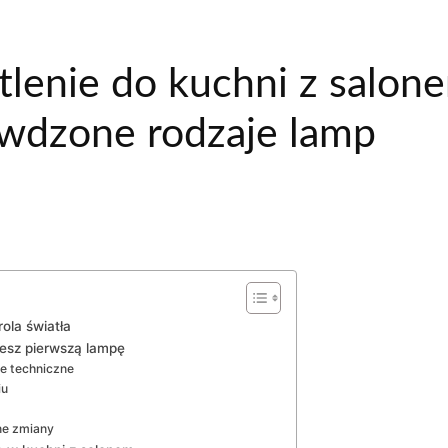
tlenie do kuchni z salon
awdzone rodzaje lamp
rola światła
zesz pierwszą lampę
e techniczne
iu
lne zmiany