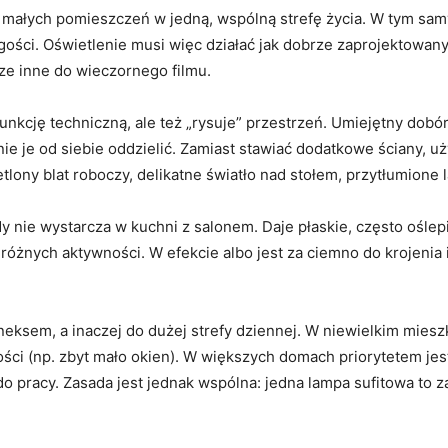
 małych pomieszczeń w jedną, wspólną strefę życia. W tym samy
gości. Oświetlenie musi więc działać jak dobrze zaprojektowany 
cze inne do wieczornego filmu.
 funkcję techniczną, ale też „rysuje” przestrzeń. Umiejętny do
nie je od siebie oddzielić. Zamiast stawiać dodatkowe ściany, u
lony blat roboczy, delikatne światło nad stołem, przytłumione 
dy nie wystarcza w kuchni z salonem. Daje płaskie, często oślep
różnych aktywności. W efekcie albo jest za ciemno do krojenia i 
neksem, a inaczej do dużej strefy dziennej. W niewielkim miesz
ści (np. zbyt mało okien). W większych domach priorytetem jest
o pracy. Zasada jest jednak wspólna: jedna lampa sufitowa to 