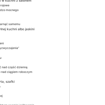
 w kuchni z salonem
trojowe
ardzo mocnego
ogarnąć samemu
lnej kuchni albo jaskini
eni
zyzwyczajenia”
u
ć nad część dzienną
ie nad ciągiem roboczym
ta, szafki
a
ej