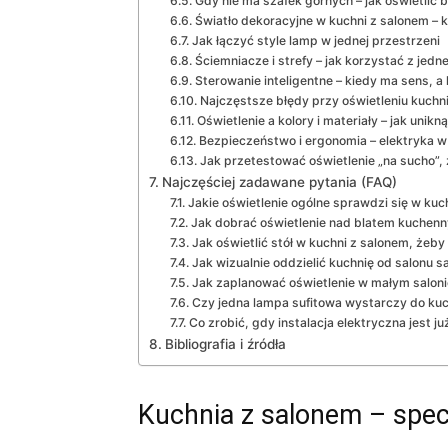
Gdy nie ma szafek górnych – jak oświetlić b
Światło dekoracyjne w kuchni z salonem – k
Jak łączyć style lamp w jednej przestrzeni
Ściemniacze i strefy – jak korzystać z jed
Sterowanie inteligentne – kiedy ma sens, a
Najczęstsze błędy przy oświetleniu kuchn
Oświetlenie a kolory i materiały – jak unik
Bezpieczeństwo i ergonomia – elektryka w
Jak przetestować oświetlenie „na sucho”, 
Najczęściej zadawane pytania (FAQ)
Jakie oświetlenie ogólne sprawdzi się w kuc
Jak dobrać oświetlenie nad blatem kuchen
Jak oświetlić stół w kuchni z salonem, żeby 
Jak wizualnie oddzielić kuchnię od salonu
Jak zaplanować oświetlenie w małym salo
Czy jedna lampa sufitowa wystarczy do kuc
Co zrobić, gdy instalacja elektryczna jest j
Bibliografia i źródła
Kuchnia z salonem – specy