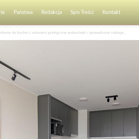
ie
Państwa
Redakcja
Spis Treści
Kontakt
etlenie do kuchni z salonem praktyczne wskazówki i sprawdzone rodzaje...