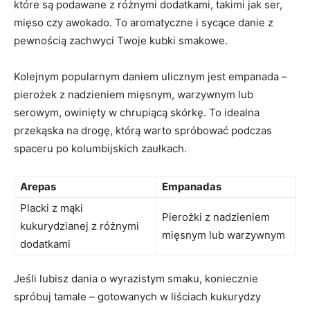
które są⁣ podawane ⁤z różnymi dodatkami, takimi jak ser,​
mięso ‍czy awokado. To aromatyczne i sycące danie ‌z
pewnością zachwyci Twoje ‍kubki smakowe.
Kolejnym popularnym daniem ulicznym jest empanada​ –
pierożek ​z nadzieniem mięsnym, warzywnym lub⁣
serowym,‍ owinięty w chrupiącą skórkę. To idealna
przekąska na drogę, którą warto spróbować podczas
spaceru po kolumbijskich zaułkach.
Arepas
Empanadas
Placki⁢ z mąki
Pierożki‍ z nadzieniem
kukurydzianej z różnymi
⁤mięsnym lub warzywnym
dodatkami
Jeśli lubisz dania o wyrazistym smaku, koniecznie
spróbuj tamale – gotowanych w liściach kukurydzy