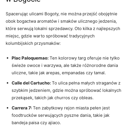
Spacerując ulicami Bogoty, nie można przejść obojętnie
obok bogactwa ⁢aromatów i smaków ulicznego jedzenia,
które serwują lokalni sprzedawcy. Oto kilka z najlepszych
miejsc, gdzie warto spróbować tradycyjnych
kolumbijskich przysmaków:
Plac Paloquemao:
Ten kolorowy targ oferuje ⁤nie tylko
świeże ⁢owoce i warzywa, ale także‍ różnorodne dania
uliczne, ⁢takie jak ⁤arepas, empanadas czy ⁣tamal.
Calle del ‍Cartucho:
To⁣ ulica pełna małych straganów z
szybkim jedzeniem, gdzie można spróbować lokalnych
przekąsek, takich jak churros czy obleas.
Carrera 7:
⁢Ten ​zabytkowy rejon miasta pełen jest
foodtrucków ‌serwujących pyszne dania, takie jak
bandeja paisa czy ajiaco.