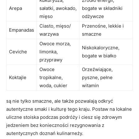
Kukurydza,
Źródło energii,
Arepa
sałatki, awokado,
bogate w składniki
mięso
odżywcze
Ciasto, mięso/
Przenośne, lekkie i
Empanadas
warzywa
smaczne
Owoce morza,
Niskokaloryczne,
Ceviche
limonka,
bogate⁤ w białko
przyprawy
Owoce
Orzeźwiające,
Koktajle
tropikalne,
pyszne, pełne‍
woda, cukier
witamin
są nie tylko ‌smaczne, ale ⁢także pozwalają odkryć
autentyczne smaki i kulturę tego kraju. Postaw na‌ lokalne
uliczne stoiska podczas podróży i ciesz się zdrowym
jedzeniem bez konieczności rezygnowania z
autentycznych‍ doznań kulinarneży.