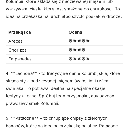
Kolumbii, które składa się z nadziewanej mięsem lub
warzywami ciasta, które jest smażone do chrupkości. To⁤
idealna przekąska na lunch albo szybki posiłek w drodze.
Przekąska
Ocena
Arepas
🌟🌟🌟🌟🌟
Chorizos
🌟🌟🌟🌟
Empanadas
🌟🌟🌟🌟🌟
4. **Lechona** ‌- to​ tradycyjne danie ‍kolumbijskie, które
składa się z nadziewanej mięsem świńskim i ryżem
świniaka.⁣ To potrawa‍ idealna na specjalne ‍okazje i
festyny uliczne. Spróbuj tego przysmaku, aby poznać
prawdziwy smak⁤ Kolumbii.
5. **Patacone** – to ⁢chrupiące chipsy z zielonych‍
bananów, które są idealną przekąską ‍na ulicy.‌ Patacone