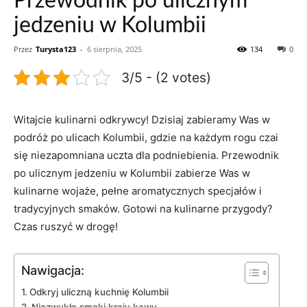
Przewodnik po ulicznym
jedzeniu w Kolumbii
Przez
Turysta123
-
6 sierpnia, 2025
134
0
3/5 - (2 votes)
Witajcie kulinarni odkrywcy!⁢ Dzisiaj zabieramy ⁢Was ‍w
podróż ‍po ulicach⁢ Kolumbii, gdzie na każdym rogu czai
się niezapomniana uczta dla podniebienia. ​Przewodnik
po ulicznym jedzeniu w Kolumbii zabierze ⁣Was w
kulinarne wojaże, ⁤pełne ‌aromatycznych‌ specjałów i⁣
tradycyjnych smaków. ⁤Gotowi na ⁤kulinarne przygody?
Czas ruszyć w drogę!
Nawigacja:
Odkryj uliczną kuchnię⁣ Kolumbii
Niezwykłe​ smaki kraju‍ kawy