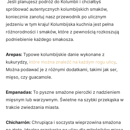
⁣ ‍Jeśli planujesz podróż do Kolumbii i ‌chciałbyś
spróbować autentycznych kolumbijskich smaków,
koniecznie zanotuj nasz​ przewodnik po ulicznym⁤
jedzeniu w ⁤tym kraju! Kolumbijska kuchnia jest pełna
różnorodności i smaków, które z⁢ pewnością rozkoszują
podniebienie każdego ‍smakosza.
Arepas:
Typowe kolumbijskie danie wykonane‍ z
kukurydzy,⁢
które można znaleźć na ​każdym rogu ulicy
.
Można ⁣podawać je⁣ z różnymi‍ dodatkami, takimi jak ser,
mięso,⁣ czy guacamole.
Empanadas:
To pyszne smażone pierożki z ​nadzieniem
mięsnym ‌lub warzywnym. Świetne na szybki przekąska w
‍trakcie zwiedzania miasta.
Chicharrón:
Chrupiąca‌ i‍ soczysta wieprzowina smażona
na złoto.⁤ Idealna przekąska na ulicy dla miłośników mięsa.