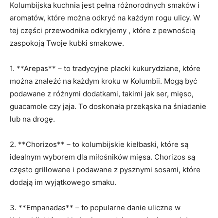
Kolumbijska kuchnia jest pełna różnorodnych smaków i
aromatów, ⁢które można odkryć na każdym rogu‌ ulicy. W⁣
tej części przewodnika odkryjemy , ‍które z pewnością⁤
zaspokoją Twoje kubki smakowe.
1. **Arepas**⁣ – ‍to tradycyjne placki kukurydziane, które
można znaleźć ​na każdym kroku w Kolumbii. Mogą być
podawane z różnymi dodatkami, takimi jak ser, mięso,
guacamole czy jaja. ‍To doskonała przekąska ​na śniadanie
lub na drogę.
2. **Chorizos** – to kolumbijskie kiełbaski,⁤ które ⁣są
idealnym ‌wyborem dla miłośników​ mięsa. Chorizos są
często grillowane i podawane z⁤ pysznymi ⁢sosami,⁣ które
dodają im wyjątkowego smaku.
3. ‌**Empanadas** – to popularne danie uliczne w