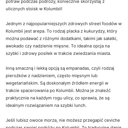
potraw ⁣podczas podróży, koniecznie skorzystaj z
⁣ulicznych stoisk w Kolumbii!
Jednym z najpopularniejszych zdrowych street foodów w
Kolumbii jest arepa. To rodzaj placka z kukurydzy, który
można ​podawać z różnymi‌ dodatkami, takimi⁢ jak sałatki,
awokado⁣ czy nadzienie mięsne. To idealna opcja na
szybki⁢ i zdrowy posiłek w trakcie zwiedzania miasta.
Inną smaczną i lekką opcją są empanadas, czyli rodzaj
pierożków‍ z nadzieniem, często mięsnym lub
wegetariańskim. ⁣Są ‍doskonałym źródłem energii w
trakcie spacerowania po⁣ Kolumbii. Można je znaleźć
praktycznie na każdym​ rogu ulicy, co sprawia, że są
idealnym rozwiązaniem na szybki ​lunch.
Jeśli lubisz owoce morza, nie możesz przegapić ceviche
⁣podczas swojej podróży po⁤ Kolumbii. To tradycyjne danie