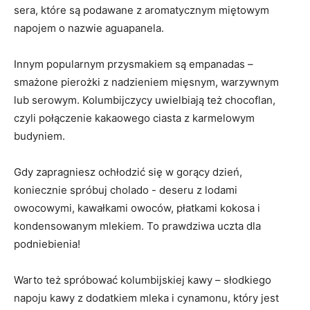
⁤sera, które są podawane z aromatycznym miętowym
napojem o nazwie aguapanela.
Innym popularnym przysmakiem są empanadas –
smażone⁤ pierożki‌ z nadzieniem mięsnym, warzywnym
lub serowym.⁢ Kolumbijczycy uwielbiają⁣ też chocoflan,
czyli połączenie⁤ kakaowego ciasta z karmelowym
budyniem.
Gdy zapragniesz ochłodzić się w gorący dzień,
koniecznie spróbuj cholado ‌- deseru z lodami
owocowymi, kawałkami ⁢owoców, płatkami kokosa⁢ i
kondensowanym mlekiem.​ To prawdziwa ⁤uczta ⁢dla
podniebienia!
Warto też spróbować kolumbijskiej⁢ kawy – słodkiego
napoju kawy z​ dodatkiem mleka i cynamonu, który jest