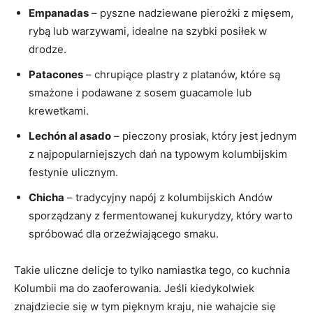
Empanadas
– pyszne nadziewane pierożki‍ z mięsem,
rybą lub warzywami, idealne na szybki posiłek‍ w
drodze.
Patacones
– chrupiące plastry z platanów, które są
‍smażone i podawane z sosem guacamole lub‍
krewetkami.
Lechón al‌ asado
– pieczony prosiak, który jest jednym
z najpopularniejszych dań na typowym kolumbijskim
festynie​ ulicznym.
Chicha
–‌ tradycyjny‍ napój z kolumbijskich ‌Andów
sporządzany z fermentowanej kukurydzy, który warto
‌spróbować⁢ dla orzeźwiającego smaku.
Takie uliczne delicje to tylko namiastka tego,​ co kuchnia
Kolumbii ma do ‌zaoferowania. Jeśli kiedykolwiek
znajdziecie się w tym pięknym kraju, nie wahajcie ​się