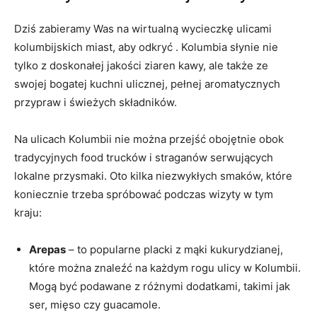
Dziś ⁣zabieramy Was na wirtualną wycieczkę ulicami
kolumbijskich miast, aby odkryć . ⁤Kolumbia⁤ słynie nie
tylko⁤ z doskonałej ‍jakości ziaren⁣ kawy, ale​ także ze‌
swojej bogatej kuchni ulicznej,⁢ pełnej aromatycznych
przypraw i świeżych⁢ składników.
Na ⁣ulicach Kolumbii nie można ​przejść obojętnie ‍obok
tradycyjnych food trucków i straganów serwujących
lokalne ​przysmaki. Oto kilka ‍niezwykłych smaków, które
koniecznie trzeba spróbować podczas wizyty w tym
kraju:
Arepas
– to ⁣popularne placki ‌z mąki kukurydzianej,
które‌ można znaleźć na każdym rogu ulicy ⁣w ⁢Kolumbii.‌
Mogą być podawane z⁤ różnymi dodatkami, takimi jak
ser, mięso czy guacamole.