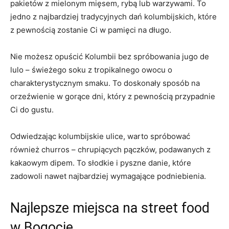
pakietów z mielonym mięsem, rybą ⁣lub warzywami. To
jedno z najbardziej tradycyjnych dań kolumbijskich, które
z pewnością zostanie Ci w pamięci na długo.
Nie możesz opuścić Kolumbii bez spróbowania jugo de
lulo – świeżego⁢ soku z tropikalnego ​owocu o
charakterystycznym smaku. To doskonały⁢ sposób na⁢
orzeźwienie w gorące‌ dni, który z pewnością przypadnie
Ci do gustu.
Odwiedzając⁤ kolumbijskie ulice, warto ‍spróbować
również churros – chrupiących pączków, podawanych​ z
kakaowym dipem. To słodkie​ i​ pyszne ​danie, które
zadowoli nawet najbardziej wymagające‌ podniebienia.
Najlepsze miejsca na‍ street food
w Bogocie