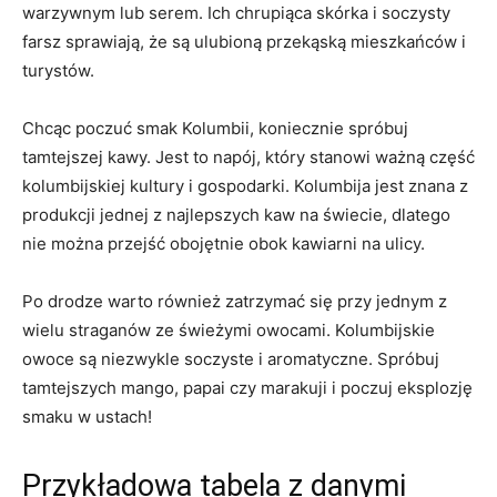
warzywnym lub serem. Ich chrupiąca​ skórka i soczysty
farsz ⁣sprawiają, że są ulubioną ​przekąską mieszkańców i
turystów.
Chcąc poczuć smak Kolumbii, koniecznie spróbuj
tamtejszej kawy. Jest to napój, który stanowi ważną część
kolumbijskiej kultury i gospodarki. Kolumbija jest znana‍ z
produkcji jednej z najlepszych kaw na świecie, dlatego
nie można przejść obojętnie obok ⁣kawiarni‌ na ulicy.
Po drodze warto również zatrzymać się przy jednym z
wielu straganów⁣ ze ‍świeżymi owocami. Kolumbijskie
owoce​ są ‍niezwykle soczyste i aromatyczne.‍ Spróbuj
tamtejszych mango, papai⁣ czy⁣ marakuji ‌i ⁤poczuj⁣ eksplozję
smaku w ustach!
Przykładowa tabela z danymi