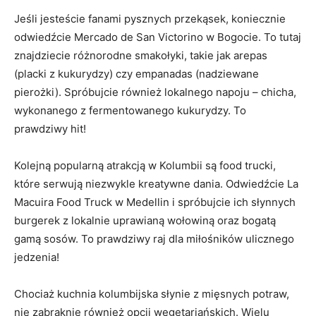
Jeśli jesteście fanami pysznych przekąsek, koniecznie
odwiedźcie ⁣Mercado de San ​Victorino w⁣ Bogocie.​ To tutaj
znajdziecie różnorodne smakołyki,⁣ takie jak arepas
(placki z⁢ kukurydzy) czy empanadas (nadziewane
pierożki). Spróbujcie⁤ również lokalnego napoju – chicha,
wykonanego z fermentowanego kukurydzy. To ​
prawdziwy hit!
Kolejną popularną atrakcją w Kolumbii są food trucki,
które serwują niezwykle kreatywne dania.‌ Odwiedźcie La
Macuira Food Truck w ‌Medellin i spróbujcie ich słynnych ​
burgerek z lokalnie uprawianą wołowiną oraz bogatą
gamą sosów. To prawdziwy raj dla miłośników‌ ulicznego
jedzenia!
Chociaż ⁣kuchnia⁤ kolumbijska słynie ‌z ‍mięsnych potraw,
nie zabraknie​ również opcji wegetariańskich.‌ Wielu ​