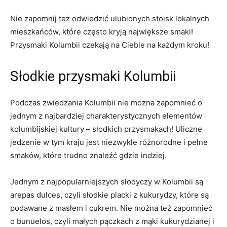
Nie ⁤zapomnij⁢ też‌ odwiedzić ulubionych​ stoisk‌ lokalnych
⁤mieszkańców, które często kryją największe smaki!
Przysmaki‍ Kolumbii czekają ​na ​Ciebie⁣ na ⁢każdym kroku!
Słodkie przysmaki Kolumbii
Podczas zwiedzania Kolumbii nie można zapomnieć o
jednym z najbardziej charakterystycznych elementów
kolumbijskiej ⁤kultury – słodkich ​przysmakach! Uliczne
jedzenie w‌ tym ⁤kraju jest niezwykle różnorodne i⁣ pełne
smaków, które trudno znaleźć ⁢gdzie indziej.
Jednym ​z⁣ najpopularniejszych słodyczy w Kolumbii są
arepas ‌dulces, czyli słodkie placki z kukurydzy, ⁤które są
‍podawane z masłem i⁣ cukrem. Nie można też zapomnieć
o​ bunuelos,⁣ czyli⁢ małych ⁤pączkach z mąki kukurydzianej i