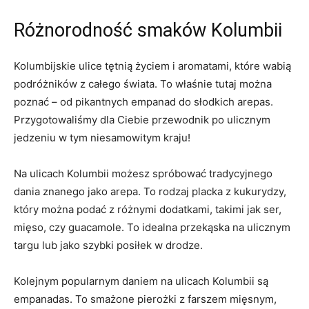
Różnorodność smaków Kolumbii
Kolumbijskie ulice tętnią życiem i aromatami, ‌które wabią
podróżników z całego świata. ⁢To właśnie tutaj‍ można
poznać – od pikantnych​ empanad do słodkich arepas.
⁤Przygotowaliśmy⁢ dla Ciebie przewodnik po ulicznym
⁢jedzeniu w tym niesamowitym kraju!
Na ulicach Kolumbii możesz spróbować tradycyjnego
dania znanego jako arepa. To rodzaj placka z kukurydzy,
⁢który można ⁣podać z różnymi dodatkami, takimi jak ser,
mięso, czy guacamole.​ To idealna przekąska na ulicznym
targu lub jako szybki posiłek w drodze.
Kolejnym popularnym daniem na⁢ ulicach Kolumbii są
empanadas. To smażone pierożki‍ z‍ farszem mięsnym,