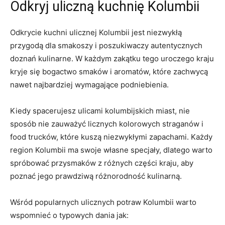
Odkryj uliczną kuchnię⁣ Kolumbii
Odkrycie kuchni ulicznej Kolumbii jest niezwykłą
przygodą dla smakoszy i poszukiwaczy ‍autentycznych
doznań kulinarne. W każdym zakątku tego uroczego⁤ kraju
kryje⁣ się bogactwo ‌smaków i aromatów, które zachwycą
nawet najbardziej ⁣wymagające podniebienia.
Kiedy spacerujesz ulicami‍ kolumbijskich⁤ miast, nie
sposób nie zauważyć‌ licznych kolorowych straganów i
food trucków, które kuszą niezwykłymi zapachami. Każdy
region Kolumbii ma⁢ swoje własne specjały, dlatego⁣ warto
spróbować przysmaków z różnych części ‌kraju, aby
poznać​ jego prawdziwą różnorodność kulinarną.
Wśród popularnych ulicznych ‍potraw Kolumbii warto
wspomnieć o typowych dania jak: