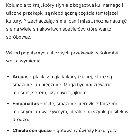
Kolumbia to‍ kraj, który słynie z‌ bogactwa kulinarnego ​i
uliczne przekąski są‍ nieodłączną częścią tamtejszej​
kultury. Przechadzając się ulicami ⁣miast, można natknąć
się na ‌wiele smakowitych specjałów, które warto
spróbować.
Wśród​ popularnych ulicznych przekąsek w Kolumbii
warto wymienić:
Arepas
-‌ placki z ⁤mąki kukurydzianej, które⁢ są
smażone lub pieczone. ⁢Mogą ⁢być ⁢nadziewane
mięsem, serem, czy nawet jajkiem.
Empanadas
– małe, ⁢smażone pierożki z farszem
mięsnym lub warzywnym, idealne ‌na szybki posiłek w
drodze.
Choclo con queso
– gotowany​ świeży kukurydza