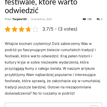
festiwale, które warto
odwiedzić
Przez
Turysta123
-
10 września, 2025
136
0
3.7/5 - (3 votes)
Witajcie‍ kochani czytelnicy! Dziś zabierzemy Was w
‌podróż po fascynującym świecie rumuńskich tradycji⁢ i
festiwali, które ​warto odwiedzić. Kraj pełen historii ⁢i
⁢kultury kryje w ​sobie niezwykłe ‌wydarzenia, które‌
przyciągają tłumy z całego świata. W naszym artykule
‌przybliżymy‍ Wam ⁣najbardziej popularne i interesujące
festiwale, które sprawią, że zakochacie⁣ się w‌ rumuńskiej
tradycji jeszcze bardziej. Gotowi na​ niezapomniane
doświadczenia? No‌ to ​ruszamy ⁢w podróż!