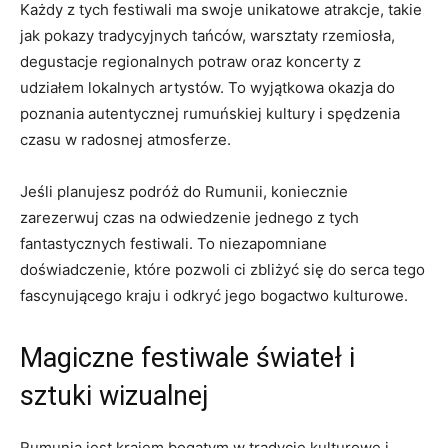
Każdy z tych festiwali ‍ma swoje unikatowe atrakcje, takie⁣
jak ​pokazy tradycyjnych tańców,‌ warsztaty rzemiosła,
degustacje⁣ regionalnych potraw oraz koncerty ⁢z
udziałem lokalnych artystów. To wyjątkowa okazja do
poznania​ autentycznej rumuńskiej kultury i spędzenia
czasu w radosnej atmosferze.
Jeśli planujesz podróż ⁣do ‌Rumunii, koniecznie
⁢zarezerwuj czas na odwiedzenie jednego z tych
fantastycznych festiwali. To niezapomniane
doświadczenie, które pozwoli ci zbliżyć się do serca‌ tego
fascynującego kraju i odkryć​ jego bogactwo ⁣kulturowe.
Magiczne festiwale ‌świateł ⁤i
sztuki ⁤wizualnej
Rumunia⁤ jest⁤ krajem bogatym w tradycje⁣ kulturowe i​