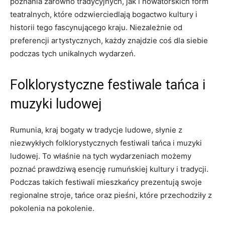
⁢poznania zarówno tradycyjnych, jak i nowatorskich form
teatralnych, ⁣które odzwierciedlają bogactwo ​kultury i
historii ‍tego​ fascynującego kraju. Niezależnie od
preferencji⁣ artystycznych, ⁣każdy znajdzie coś dla ⁢siebie
podczas tych unikalnych wydarzeń.
Folklorystyczne ​festiwale tańca i
muzyki ‌ludowej
Rumunia, kraj bogaty‌ w tradycje ludowe,‌ słynie z
niezwykłych ⁣folklorystycznych festiwali tańca i‌ muzyki
ludowej. ⁣To właśnie na tych wydarzeniach możemy
poznać‌ prawdziwą esencję⁣ rumuńskiej kultury i⁣ tradycji.
⁢Podczas⁣ takich festiwali mieszkańcy ⁣prezentują swoje
regionalne stroje,⁤ tańce ⁢oraz pieśni, które przechodziły ​z
pokolenia na ​pokolenie.