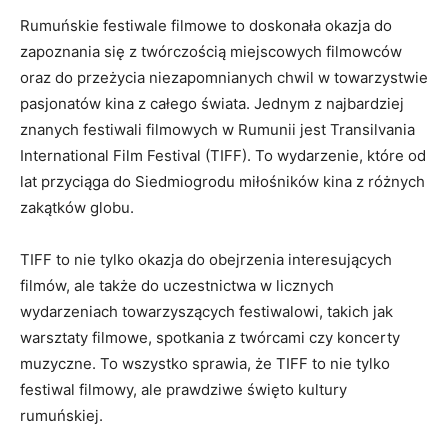
Rumuńskie festiwale filmowe to doskonała okazja ⁤do‍
zapoznania się z twórczością miejscowych filmowców
oraz do przeżycia niezapomnianych chwil w towarzystwie
pasjonatów kina z​ całego ​świata.‍ Jednym z najbardziej‍
znanych festiwali filmowych w Rumunii jest Transilvania
International⁤ Film‍ Festival (TIFF). To ⁢wydarzenie, które od
lat przyciąga do​ Siedmiogrodu miłośników kina z⁤ różnych
zakątków globu.
TIFF ⁤to nie‍ tylko okazja do obejrzenia interesujących
filmów, ale także do uczestnictwa w licznych
wydarzeniach towarzyszących festiwalowi, takich jak​
warsztaty‍ filmowe, ‍spotkania⁢ z twórcami czy​ koncerty
⁤muzyczne.‌ To wszystko​ sprawia, że ⁢TIFF to nie tylko
⁣festiwal⁢ filmowy, ale prawdziwe święto kultury
rumuńskiej.