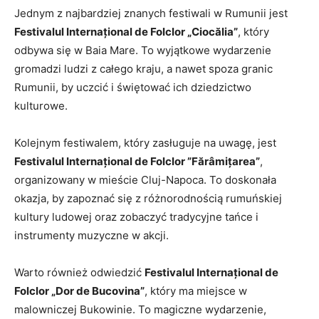
Jednym ​z ‌najbardziej ​znanych festiwali ‌w‌ Rumunii jest‌
Festivalul⁢ Internațional de Folclor „Ciocălia”
, który
odbywa się w⁤ Baia Mare. To wyjątkowe wydarzenie
gromadzi ludzi z całego kraju, a nawet spoza granic
Rumunii, ⁣by uczcić i ​świętować ich dziedzictwo⁤
kulturowe.
Kolejnym ​festiwalem, który zasługuje na⁤ uwagę, jest⁣
Festivalul‌ Internațional ⁤de Folclor ⁣”Fărâmițarea”
,
organizowany w mieście Cluj-Napoca. To doskonała
okazja, by zapoznać się z‌ różnorodnością rumuńskiej
kultury‍ ludowej‌ oraz zobaczyć tradycyjne tańce i
instrumenty ⁣muzyczne ​w akcji.
Warto również odwiedzić
Festivalul ⁢Internațional de
Folclor „Dor​ de Bucovina”
, ‌który ma miejsce w
malowniczej ​Bukowinie. To magiczne wydarzenie,