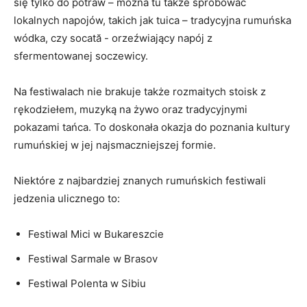
się⁤ tylko do potraw – można tu‍ także‍ spróbować
lokalnych ⁢napojów, takich jak tuica – ‍tradycyjna rumuńska
wódka, czy socată -‍ orzeźwiający napój z
sfermentowanej soczewicy.
Na festiwalach⁢ nie⁢ brakuje⁣ także rozmaitych ⁢stoisk z
‌rękodziełem,⁤ muzyką na żywo oraz tradycyjnymi
pokazami tańca. To doskonała ‍okazja do ‌poznania⁤ kultury
rumuńskiej w jej najsmaczniejszej‌ formie.
Niektóre z najbardziej znanych rumuńskich festiwali
jedzenia ulicznego to: ⁣
Festiwal‍ Mici w Bukareszcie
Festiwal Sarmale w Brasov
Festiwal Polenta w ‍Sibiu