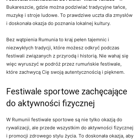
Bukareszcie, gdzie można podziwiać tradycyjne tańce,
‌muzykę ⁣i ⁤stroje ludowe. To‌ prawdziwe uczta dla ‌zmysłów
‌i doskonała okazja ‍do ⁢poznania lokalnej kultury.
Bez⁤ wątpienia Rumunia to kraj pełen tajemnic ‌i ​
niezwykłych⁢ tradycji, ⁢które możesz odkryć podczas
festiwali związanych z przyrodą i historią. Nie wahaj się⁢
więc wyruszyć w podróż ⁢przez rumuńskie festiwale,
które zachwycą Cię swoją autentycznością ⁤i pięknem.
Festiwale ‌sportowe​ zachęcające
do aktywności fizycznej
W Rumunii festiwale sportowe ⁣są nie tylko‍ okazją do
⁣rywalizacji, ale przede ⁢wszystkim do aktywności fizycznej‌
i promocji‌ zdrowego stylu życia.​ To doskonała okazja, aby