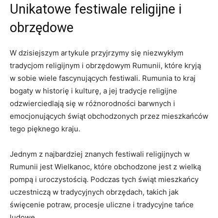
Unikatowe festiwale religijne i
obrzędowe
W dzisiejszym artykule przyjrzymy ⁢się niezwykłym​
tradycjom religijnym⁣ i obrzędowym Rumunii, ‌które ​kryją
w⁤ sobie wiele fascynujących⁣ festiwali.⁣ Rumunia to⁣ kraj
bogaty w ⁤historię i kulturę,⁣ a jej tradycje religijne
odzwierciedlają się w różnorodności barwnych i
emocjonujących świąt⁤ obchodzonych przez mieszkańców
tego pięknego kraju.
Jednym z najbardziej znanych festiwali religijnych w
Rumunii‌ jest⁢ Wielkanoc, które ⁣obchodzone jest z wielką
pompą i uroczystością. Podczas⁢ tych‍ świąt mieszkańcy
uczestniczą w⁢ tradycyjnych obrzędach, takich jak
święcenie potraw, ⁢procesje⁤ uliczne i tradycyjne tańce
ludowe.