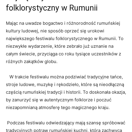
folklorystyczny ‍w ⁤Rumunii
⁣Mając na⁣ uwadze bogactwo i różnorodność rumuńskiej
kultury ludowej, nie sposób oprzeć się urokowi‍
największego ​festiwalu folklorystycznego w ‌Rumunii. To
niezwykłe​ wydarzenie, które zebrało już ⁢uznanie na⁣
całym świecie, ⁣przyciąga co roku ‌tysiące uczestników⁣ z
różnych zakątków globu.
‌ ⁢ ​ W trakcie festiwalu można​ podziwiać tradycyjne tańce,
stroje ludowe, muzykę i ‍rękodzieło, które są nieodłączną
częścią ⁣rumuńskiej ‍tradycji i historii. To doskonała okazja,
by zanurzyć ⁤się w autentycznym ⁤folklorze i poczuć
niezapomnianą atmosferę tego ⁣magicznego kraju.
​ Podczas festiwalu odwiedzający mają ⁣szansę spróbować
⁤tradycyjnych potraw‌ rumuńskiej kuchni, która zachwyca