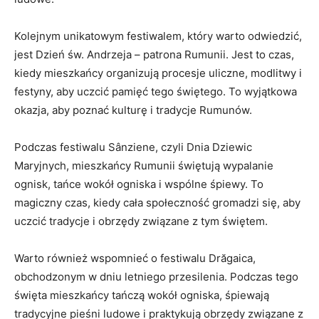
Kolejnym ⁢unikatowym ⁢festiwalem, który warto‌ odwiedzić,
jest Dzień św. Andrzeja – patrona ⁢Rumunii. Jest⁢ to czas,
kiedy mieszkańcy organizują⁣ procesje uliczne, ‌modlitwy i
festyny, aby ​uczcić pamięć tego świętego.‍ To wyjątkowa
okazja, aby poznać ‌kulturę⁤ i⁢ tradycje Rumunów.
Podczas festiwalu Sânziene, czyli Dnia Dziewic
Maryjnych, mieszkańcy Rumunii ⁣świętują wypalanie
ognisk, tańce wokół ogniska i wspólne śpiewy. To⁢
magiczny ⁣czas, kiedy cała​ społeczność‍ gromadzi się, aby
⁢uczcić tradycje i obrzędy związane z tym świętem.
Warto⁤ również wspomnieć o ‍festiwalu Drăgaica,
obchodzonym‍ w ⁣dniu ⁤letniego przesilenia. Podczas tego
święta ⁢mieszkańcy ​tańczą wokół ogniska, śpiewają
tradycyjne pieśni ludowe ​i praktykują obrzędy⁣ związane z