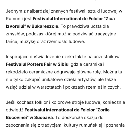
Jednym z ​najbardziej⁢ znanych festiwali⁤ sztuki ludowej w‍
Rumunii ‌jest⁢
Festivalul International de Folclor ‍”Ziua
⁣Izvorului” w Bukareszcie
. To prawdziwa ‌uczta dla
zmysłów, ‌podczas której można podziwiać​ tradycyjne
tańce, muzykę ‌oraz rzemiosło ludowe.
Inspirujące doświadczenie⁤ czeka ‌także na ​uczestników
Festivalul Potters ⁢Fair ⁣w Sibiu
, gdzie⁢ ceramika i​
rękodzieło ceramiczne‌ odgrywają główną ‍rolę. Można tu
nie tylko⁤ zakupić unikatowe dzieła artystów, ale także
wziąć⁣ udział w warsztatach i pokazach rzemieślniczych.
Jeśli kochasz folklor i kolorowe stroje ‍ludowe, koniecznie
​odwiedź
Festivalul International de Folclor ​“Zorile
Bucovinei” w Suceava
.​ To doskonała okazja do
zapoznania się z tradycjami kultury rumuńskiej i poznania