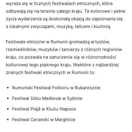
wyraża się w licznych ⁣festiwalach etnicznych, które
odbywają się na terenie całego ⁢kraju. Te kolorowe ⁤i pełne
życia wydarzenia są doskonałą okazją do zapoznania się
z lokalnymi zwyczajami, muzyką, tańcem i⁢ kuchnią.
Festiwale etniczne w Rumunii ‌gromadzą artystów,
rzemieślników,⁣ muzyków i tancerzy‌ z ⁣różnych regionów
kraju, co pozwala na zanurzenie się w ‍różnorodności
kulturowej ‌tego pięknego kraju. Niektóre z ‌najbardziej
znanych festiwali etnicznych ⁣w Rumunii to:
Rumuński Festiwal​ Folkloru w Bukareszcie
Festiwal ⁢Sibiu Medieval w Sybinie
Festiwal ⁤Plajã w⁢ Klużu-Napoce
Festiwal Ceramiki w ‌Marghicie