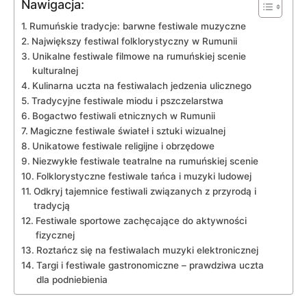
Nawigacja:
Rumuńskie tradycje: barwne⁤ festiwale muzyczne
Największy festiwal folklorystyczny ‍w ⁤Rumunii
Unikalne⁣ festiwale ​filmowe na rumuńskiej scenie
kulturalnej
Kulinarna uczta na ‍festiwalach‍ jedzenia ulicznego
Tradycyjne festiwale miodu i ⁤pszczelarstwa
Bogactwo ​festiwali ⁢etnicznych ⁢w ‌Rumunii
Magiczne festiwale ‌świateł ⁤i sztuki ⁤wizualnej
Unikatowe festiwale religijne i obrzędowe
Niezwykłe​ festiwale⁤ teatralne na rumuńskiej scenie
Folklorystyczne ​festiwale tańca i muzyki ‌ludowej
Odkryj tajemnice ​festiwali związanych z przyrodą i
⁢tradycją
Festiwale ‌sportowe​ zachęcające do aktywności
fizycznej
Roztańcz się ⁢na festiwalach muzyki elektronicznej
Targi i⁢ festiwale gastronomiczne – ‍prawdziwa uczta
dla podniebienia