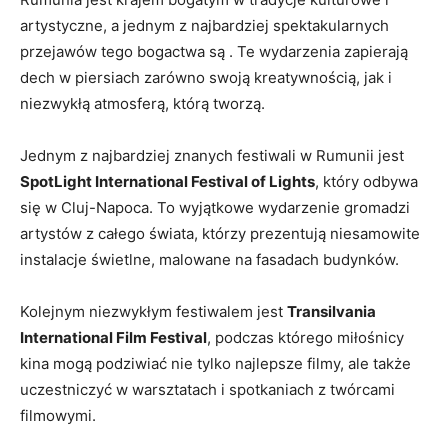
artystyczne, a⁤ jednym z najbardziej spektakularnych
‍przejawów tego bogactwa są⁣ . Te wydarzenia zapierają
dech w piersiach ⁤zarówno swoją kreatywnością, jak ​i
niezwykłą atmosferą, ​którą tworzą.
Jednym z najbardziej znanych festiwali w Rumunii jest
SpotLight‌ International Festival​ of Lights
, który⁢ odbywa
się ‌w Cluj-Napoca. To ​wyjątkowe wydarzenie ‌gromadzi
artystów ⁢z ⁢całego świata, którzy prezentują niesamowite⁤
instalacje świetlne, malowane na fasadach budynków.
Kolejnym niezwykłym festiwalem ​jest
Transilvania
International ⁣Film Festival
, ‍podczas‌ którego miłośnicy
kina‍ mogą‍ podziwiać nie tylko najlepsze filmy,⁢ ale także
uczestniczyć ‌w warsztatach i⁤ spotkaniach ⁢z twórcami
filmowymi.