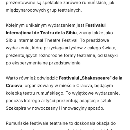
prezentowane są spektakle zarówno rumuńskich, jak i
międzynarodowych grup ⁤teatralnych.
Kolejnym unikalnym ⁤wydarzeniem jest
Festivalul
⁣Internațional de‌ Teatru de la Sibiu
, znany także jako
‍Sibiu International⁢ Theatre Festival.⁢ To ⁢prestiżowe
wydarzenie, ‍które przyciąga‌ artystów z całego ⁤świata,
‍prezentujących różnorodne formy teatralne, od klasyki
po eksperymentalne przedstawienia.
Warto również⁢ odwiedzić
Festivalul​ „Shakespeare” ‍de la‍
Craiova
,‍ organizowany w mieście Craiova, ⁢będącym
kolebką teatru rumuńskiego. To wyjątkowe wydarzenie,
podczas którego artyści prezentują adaptacje sztuk
Szekspira w nowoczesny i innowacyjny sposób.
Rumuńskie festiwale​ teatralne to doskonała okazja ⁢do