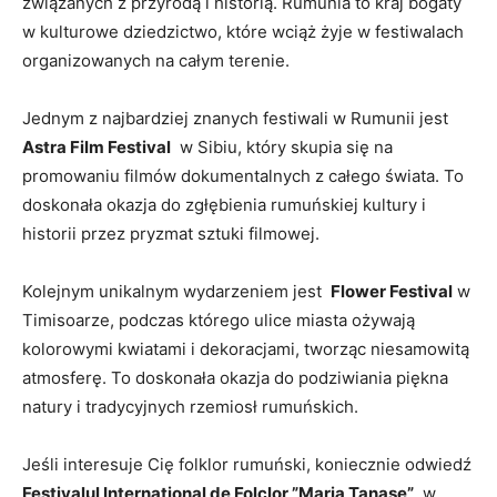
związanych z ⁢przyrodą⁢ i historią. ‍Rumunia to kraj bogaty
w kulturowe dziedzictwo, które wciąż ⁤żyje w festiwalach
organizowanych‌ na całym‍ terenie.
Jednym⁢ z najbardziej‍ znanych festiwali ⁤w ‍Rumunii jest
Astra Film ⁣Festival
‍ w Sibiu, który⁤ skupia ⁣się na​
promowaniu filmów dokumentalnych z całego świata. To
doskonała ‌okazja do zgłębienia rumuńskiej kultury i
historii przez pryzmat sztuki filmowej.
Kolejnym unikalnym wydarzeniem jest ⁤
Flower Festival
w
Timisoarze, podczas którego ulice miasta ożywają
kolorowymi⁣ kwiatami ‍i dekoracjami, ‍tworząc niesamowitą
atmosferę. To doskonała⁢ okazja⁣ do podziwiania piękna
natury i​ tradycyjnych rzemiosł rumuńskich.
Jeśli interesuje​ Cię folklor rumuński, ​koniecznie odwiedź
Festivalul ‌International ​de‍ Folclor ⁢”Maria Tanase”
⁢ w‌