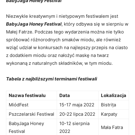
BabyJaga Honey⁢ Festival
Niezwykle kreatywnym ‌i nietypowym festiwalem jest
BabyJaga Honey Festival
, który odbywa ⁣się w sierpniu w
⁣Małej ​Fatrze. Podczas tego wydarzenia można nie tylko
spróbować różnorodnych smaków miodu, ⁢ale również
wziąć udział w konkursach ‌na ⁣najlepszy przepis na​ ciasto
z ⁤dodatkiem miodu ‌oraz⁤ nałożyć maskę ​na twarz
wykonaną z naturalnych składników, w‌ tym miodu. ‍
Tabela z najbliższymi terminami festiwali
Nazwa festiwalu
Data
Lokalizacja
MiódFest
15-17 maja 2022
Bistrița
Pszczelarski Festiwal
20-22 lipca ⁢2022
Karpaty
BabyJaga Honey
10-12 sierpnia
Mała Fatra
⁤Festival
2022