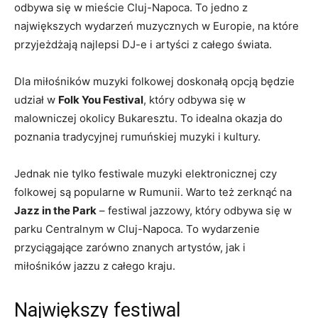
odbywa się w mieście Cluj-Napoca. To‍ jedno⁤ z
największych ‍wydarzeń⁤ muzycznych ⁢w‍ Europie, na które
przyjeżdżają najlepsi ​DJ-e‌ i artyści z całego świata.
Dla miłośników muzyki folkowej⁤ doskonałą ‌opcją będzie
udział w⁤
Folk You Festival
, który odbywa się⁣ w
malowniczej okolicy Bukaresztu. To idealna okazja do
poznania tradycyjnej rumuńskiej muzyki i ‌kultury.
Jednak‌ nie tylko festiwale muzyki elektronicznej czy
⁢folkowej⁢ są ​popularne w Rumunii. Warto też zerknąć na
Jazz in the ‌Park
– ⁤festiwal jazzowy, który odbywa się w⁢
parku Centralnym w Cluj-Napoca.⁤ To wydarzenie‌
przyciągające ‍zarówno⁣ znanych artystów, jak i
⁤miłośników jazzu z⁢ całego kraju.
Największy festiwal