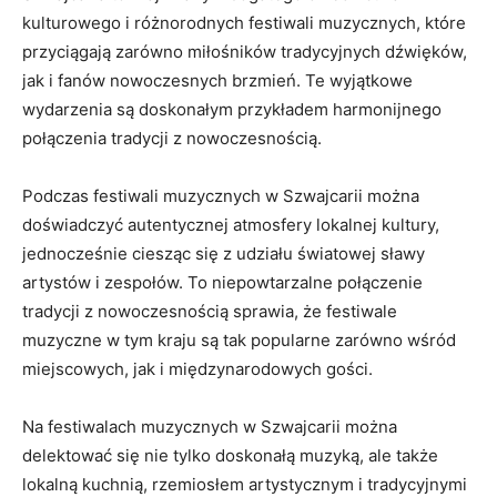
kulturowego‌ i różnorodnych ‍festiwali muzycznych,⁢ które​
przyciągają ‌zarówno miłośników ⁢tradycyjnych dźwięków,
jak i fanów nowoczesnych brzmień. Te wyjątkowe
wydarzenia są doskonałym ⁣przykładem harmonijnego
połączenia tradycji z nowoczesnością.
Podczas festiwali muzycznych ⁣w Szwajcarii można
doświadczyć autentycznej atmosfery ‌lokalnej​ kultury,
jednocześnie⁢ ciesząc się z udziału światowej sławy​
artystów​ i​ zespołów. ‍To niepowtarzalne połączenie
tradycji z ⁤nowoczesnością sprawia, że festiwale
⁣muzyczne ‍w tym ⁢kraju są tak popularne⁤ zarówno‌ wśród
⁣miejscowych, jak i międzynarodowych gości.
Na festiwalach muzycznych⁤ w Szwajcarii można
delektować się nie tylko doskonałą ⁣muzyką, ale także⁣
lokalną kuchnią, rzemiosłem artystycznym i ⁢tradycyjnymi