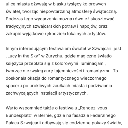
ulice miasta⁢ ożywają w blasku tysięcy kolorowych
⁣świateł, tworząc niepowtarzalną⁢ atmosferę świąteczną.
Podczas tego wydarzenia można ⁤również skosztować
tradycyjnych szwajcarskich potraw‍ i napojów, oraz⁢
zakupić wyjątkowe rękodzieła lokalnych artystów.
Innym interesującym festiwalem świateł w Szwajcarii⁣ jest
„Lucy in the Sky” ‌w Zurychu, gdzie magiczne światło
księżyca przeplata⁣ się z kolorowymi iluminacjami,
tworząc niezwykłą‌ aurę tajemniczości i ⁣romantyzmu. To
doskonała okazja do​ romantycznego wieczornego ​
spaceru po urokliwych zaułkach miasta i ⁢podziwiania
‍zachwycających instalacji⁣ artystycznych.
Warto wspomnieć także o festiwalu „Rendez-vous
Bundesplatz” w Bernie, gdzie na‍ fasadzie⁣ Federalnego
Pałacu Szwajcarii odbywają‌ się codzienne pokazy ​światła,