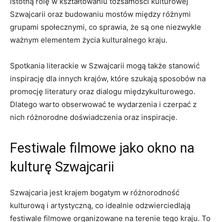
istotną rolę‍ w kształtowaniu tożsamości kulturowej⁣
Szwajcarii‍ oraz budowaniu mostów ​między różnymi
grupami ​społecznymi, co sprawia, że są one niezwykle
ważnym​ elementem życia kulturalnego ​kraju.
Spotkania literackie w ‍Szwajcarii mogą także stanowić
inspirację dla innych krajów, które⁤ szukają sposobów na
‌promocję literatury⁣ oraz dialogu​ międzykulturowego.
Dlatego warto ⁤obserwować te ‌wydarzenia⁢ i czerpać z
nich różnorodne doświadczenia oraz inspiracje.
Festiwale filmowe jako okno na
kulturę Szwajcarii
Szwajcaria jest krajem bogatym w różnorodność
kulturową i⁤ artystyczną, co idealnie‌ odzwierciedlają
festiwale filmowe organizowane⁤ na terenie ‍tego kraju. To