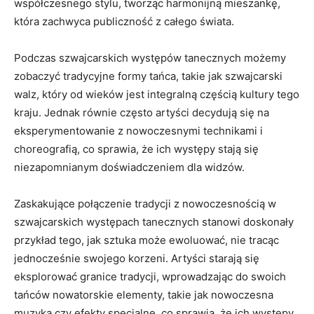
współczesnego stylu,⁤ tworząc harmonijną mieszankę,
która zachwyca publiczność z całego świata.
Podczas szwajcarskich‍ występów tanecznych możemy
zobaczyć tradycyjne formy tańca, takie jak szwajcarski
walz,‌ który od wieków jest integralną ‍częścią‌ kultury tego
⁣kraju. Jednak równie często artyści‍ decydują się na
⁤eksperymentowanie⁢ z nowoczesnymi technikami i
choreografią, co sprawia, że ich występy stają ‌się
niezapomnianym⁤ doświadczeniem‍ dla widzów.
Zaskakujące ⁤połączenie tradycji ⁣z nowoczesnością w
‌szwajcarskich występach tanecznych stanowi doskonały
przykład tego, ​jak sztuka może ewoluować,⁢ nie​ tracąc
jednocześnie swojego korzeni. Artyści starają się
eksplorować granice tradycji, wprowadzając do swoich
‍tańców ⁢nowatorskie elementy,⁣ takie jak ‌nowoczesna
muzyka⁢ czy efekty specjalne, co sprawia, że ich występy