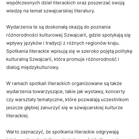
współczesnych⁣ dzieł literackich oraz poszerzać ‍swoją
wiedzę na ⁢temat‌ szwajcarskiej ‍literatury.
Wydarzenia ​te są doskonałą okazją do poznania
różnorodności​ kulturowej Szwajcarii,⁢ gdzie ⁢spotykają się​
wpływy języków i‍ tradycji z‌ różnych regionów ‌kraju.
Spotkania literackie ‌wpisują się w szeroko pojętą ⁣politykę⁤
kulturalną Szwajcarii, która⁢ promuje ⁢różnorodność i
dialog międzykulturowy.
W ramach spotkań literackich organizowane są ⁢także⁢
wydarzenia towarzyszące, ‌takie jak ⁣wystawy, koncerty
czy ⁤warsztaty tematyczne, które pozwalają ⁣uczestnikom
jeszcze głębiej zanurzyć się w szwajcarskiej‌ kulturze
literackiej.
Warto‌ zaznaczyć, że spotkania literackie odgrywają