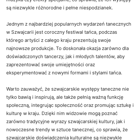
są⁤ niezwykle różnorodne i pełne niespodzianek.
Jednym z najbardziej popularnych‌ wydarzeń tanecznych
w Szwajcarii jest⁣ coroczny festiwal tańca, podczas⁢
którego artyści z całego kraju prezentują swoje
najnowsze⁢ produkcje.‍ To doskonała okazja zarówno dla ​
doświadczonych tancerzy, jak i młodych talentów, aby
zaprezentować swoje umiejętności oraz
⁢eksperymentować ⁣z nowymi formami i stylami tańca.
Warto ‌zauważyć, że szwajcarskie występy taneczne nie
tylko bawią ‍i inspirują,⁢ ale⁣ także pełnią ważną funkcję
społeczną, integrując społeczność oraz promując sztukę i
kulturę w kraju.‌ Dzięki nim widzowie mogą poznać​
zarówno tradycyjne wyrazy​ szwajcarskiej kultury, jak⁢ i
‌nowoczesne trendy w sztuce ‍tanecznej, co sprawia, że
szwajcarskie doświadczenia kulturalne są niezwykle