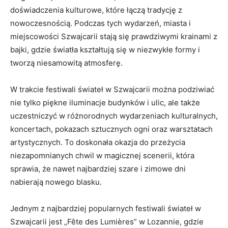
doświadczenia kulturowe,‍ które łączą tradycję z‌
nowoczesnością. Podczas tych wydarzeń, ‌miasta i
miejscowości⁤ Szwajcarii ‍stają się prawdziwymi krainami ‌z
⁢bajki,⁢ gdzie⁢ światła kształtują się w niezwykłe formy i
tworzą niesamowitą atmosferę.
W trakcie festiwali świateł w Szwajcarii można ⁢podziwiać⁢
nie tylko piękne iluminacje budynków‍ i‌ ulic, ale ‍także
uczestniczyć⁣ w⁤ różnorodnych wydarzeniach kulturalnych,
⁣koncertach, pokazach sztucznych ogni oraz warsztatach
artystycznych. To doskonała okazja do przeżycia
niezapomnianych chwil w magicznej scenerii, która
sprawia, że nawet najbardziej szare i‍ zimowe dni
nabierają nowego blasku.
Jednym z⁣ najbardziej popularnych festiwali świateł w⁣
Szwajcarii jest „Fête des⁢ Lumières” w Lozannie, ‌gdzie⁣