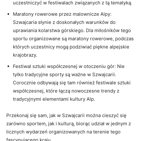
uczestniczyć‍ w festiwalach ⁣związanych z tą tematyką.
Maratony ⁣rowerowe przez malownicze⁣ Alpy:
Szwajcaria ‍słynie z doskonałych warunków do
uprawiania kolarstwa górskiego. Dla miłośników tego
sportu organizowane są ​maratony ⁣rowerowe, podczas
‌których uczestnicy mogą podziwiać‌ piękne⁤ alpejskie
krajobrazy.
Festiwal sztuki współczesnej‍ w otoczeniu gór: Nie​
tylko‍ tradycyjne ‌sporty są ważne w‌ Szwajcarii.
Corocznie⁤ odbywają ⁣się tam również​ festiwale ‍sztuki
współczesnej, które ​łączą nowoczesne trendy z
tradycyjnymi elementami ‍kultury‍ Alp.
Przekonaj się sam, jak⁢ w Szwajcarii można cieszyć się
zarówno sportem, jak i kulturą, biorąc udział w jednym z
licznych wydarzeń​ organizowanych na terenie tego⁣
fascynującego kraju.