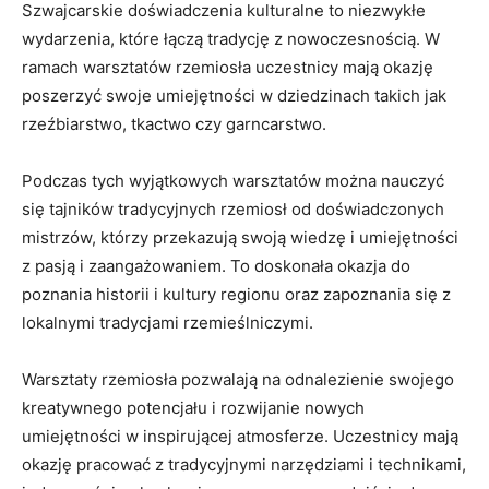
Szwajcarskie doświadczenia kulturalne‌ to ​niezwykłe
wydarzenia, które łączą tradycję z nowoczesnością. W
ramach warsztatów rzemiosła⁤ uczestnicy mają okazję
poszerzyć‌ swoje umiejętności w ‍dziedzinach takich ⁣jak
rzeźbiarstwo, tkactwo czy garncarstwo.
Podczas tych wyjątkowych​ warsztatów ⁣można nauczyć
się tajników tradycyjnych ‌rzemiosł od doświadczonych
mistrzów, którzy przekazują ⁢swoją wiedzę i umiejętności
z⁣ pasją ⁢i zaangażowaniem. ‌To doskonała okazja do
‍poznania historii i ⁢kultury regionu oraz zapoznania⁢ się‌ z
lokalnymi tradycjami rzemieślniczymi.
Warsztaty rzemiosła pozwalają na ‌odnalezienie swojego
kreatywnego potencjału ​i rozwijanie nowych
umiejętności w‌ inspirującej atmosferze. ​Uczestnicy mają
okazję pracować z⁢ tradycyjnymi narzędziami i technikami,