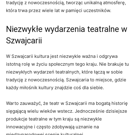
tradycję z nowoczesnością, tworząc unikalną ​atmosferę,
która trwa⁤ przez wiele lat⁣ w pamięci uczestników.
Niezwykłe wydarzenia ⁢teatralne ‍w
Szwajcarii
W Szwajcarii kultura​ jest niezwykle‍ ważna i odgrywa
istotną rolę w życiu społecznym tego kraju. Nie brakuje ⁣tu
niezwykłych⁣ wydarzeń teatralnych, które łączą w sobie
⁤tradycję z nowoczesnością. Szwajcaria ​to ‌miejsce, gdzie
⁤każdy miłośnik ⁣kultury znajdzie coś dla siebie.
Warto zauważyć, że teatr w‍ Szwajcarii ma ⁤bogatą⁤ historię
⁤sięgającą wielu wieków‌ wstecz. Jednocześnie dzisiejsze
produkcje⁢ teatralne w tym kraju są ⁢niezwykle
innowacyjne i często zdobywają⁤ uznanie na
międzynarodowej scenie kulturalnej.