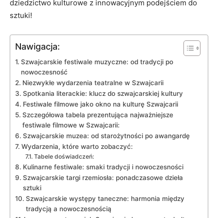
dziedzictwo kulturowe z innowacyjnym podejściem do
sztuki!
Nawigacja:
Szwajcarskie festiwale muzyczne: od tradycji po
nowoczesność
Niezwykłe wydarzenia ⁢teatralne ‍w Szwajcarii
Spotkania literackie: klucz‍ do szwajcarskiej kultury
Festiwale filmowe jako okno na kulturę Szwajcarii
Szczegółowa tabela prezentująca‌ najważniejsze
festiwale⁣ filmowe w Szwajcarii:
Szwajcarskie muzea: od starożytności po awangardę
Wydarzenia, ‌które warto ⁤zobaczyć:
Tabele doświadczeń:
Kulinarne ⁤festiwale: smaki ⁤tradycji ‍i nowoczesności
Szwajcarskie targi rzemiosła: ponadczasowe dzieła
sztuki
Szwajcarskie⁢ występy taneczne: harmonia między
tradycją a⁢ nowoczesnością