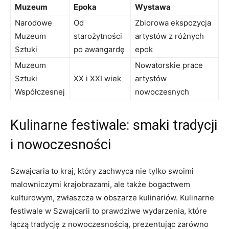
Muzeum
Epoka
Wystawa
Narodowe
Od
Zbiorowa ekspozycja​
Muzeum
‌starożytności
artystów ‌z różnych
Sztuki
po‌ awangardę
epok
Muzeum
Nowatorskie prace
Sztuki
XX i XXI ⁣wiek
artystów ​
Współczesnej
nowoczesnych
Kulinarne ⁤festiwale: smaki ⁤tradycji
‍i nowoczesności
Szwajcaria⁢ to kraj, który zachwyca nie tylko swoimi
malowniczymi krajobrazami, ale także ⁣bogactwem
kulturowym, zwłaszcza w obszarze kulinariów.‌ Kulinarne
festiwale w Szwajcarii to prawdziwe wydarzenia, które
łączą tradycję ⁤z nowoczesnością, prezentując zarówno