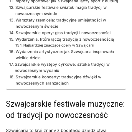
Imprezy sportowe: jak‍ Szwajcaria łączy‍ sport z⁣ kulturą
Szwajcarskie festiwale świateł: magia ‌tradycji​ w
nowoczesnym świetle
Warsztaty rzemiosła: tradycyjne umiejętności w
nowoczesnym ‌świecie
Szwajcarskie opery: ⁢głos tradycji i nowoczesności
Wydarzenia, które łączą tradycję z nowoczesnością
Najbardziej znaczące opery w Szwajcarii
Wydarzenia artystyczne: jak Szwajcaria inspirowała
wielkie​ dzieła
Szwajcarskie⁢ występy cyrkowe: sztuka tradycji⁢ w
nowoczesnym wydaniu
Szwajcarskie koncerty: tradycyjne ⁣dźwięki ⁣w
nowoczesnych aranżacjach
Szwajcarskie festiwale muzyczne:
od tradycji po nowoczesność
Szwajcaria​ to ‍kraj znany z ‌bogatego dziedzictwa