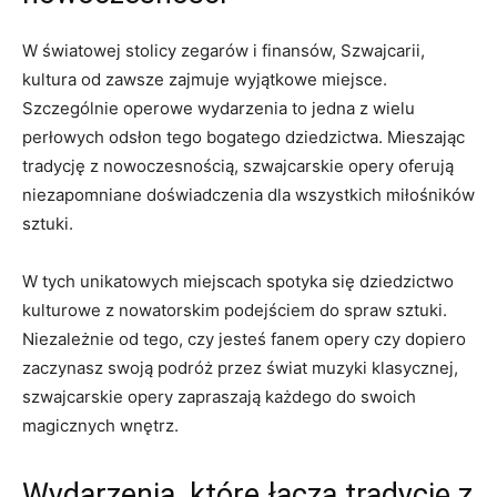
W światowej ‌stolicy zegarów i ‍finansów, ‍Szwajcarii,
kultura‍ od⁤ zawsze zajmuje wyjątkowe miejsce.
Szczególnie operowe wydarzenia to jedna z⁤ wielu
perłowych odsłon⁤ tego bogatego dziedzictwa. ​Mieszając
tradycję z ⁤nowoczesnością, szwajcarskie opery oferują
niezapomniane doświadczenia ‍dla‌ wszystkich miłośników
sztuki.
W⁣ tych unikatowych miejscach ‌spotyka się​ dziedzictwo
kulturowe z nowatorskim podejściem do spraw sztuki.‍
Niezależnie od tego, czy jesteś fanem⁤ opery ‍czy dopiero‌
zaczynasz swoją podróż ⁢przez świat ‌muzyki klasycznej, ​
szwajcarskie opery zapraszają każdego do swoich
⁣magicznych wnętrz.
Wydarzenia, które łączą tradycję z