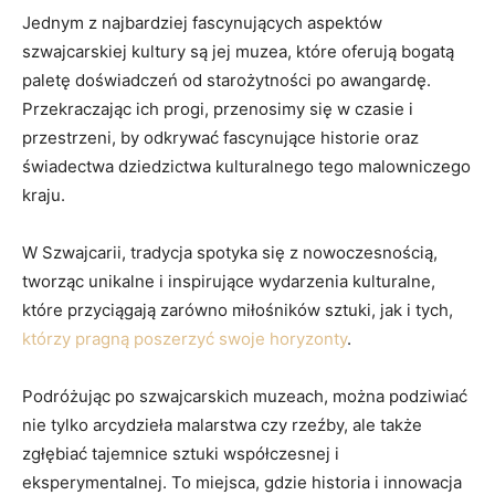
Jednym z najbardziej fascynujących aspektów
szwajcarskiej ⁣kultury są jej muzea, które oferują bogatą
paletę doświadczeń od​ starożytności po awangardę.
⁣Przekraczając ich progi, przenosimy się⁣ w czasie ⁤i
przestrzeni,​ by odkrywać fascynujące historie oraz
świadectwa ‌dziedzictwa kulturalnego tego malowniczego‍
kraju.
W Szwajcarii, tradycja spotyka się z nowoczesnością,
tworząc unikalne i inspirujące‌ wydarzenia kulturalne,⁢
które przyciągają zarówno miłośników sztuki, ⁤jak ⁤i tych,
którzy pragną poszerzyć swoje horyzonty
.
Podróżując po szwajcarskich muzeach,‌ można podziwiać
nie tylko⁢ arcydzieła malarstwa czy rzeźby, ‌ale także
zgłębiać⁢ tajemnice⁣ sztuki współczesnej‍ i
eksperymentalnej.‌ To miejsca, gdzie⁣ historia i⁤ innowacja