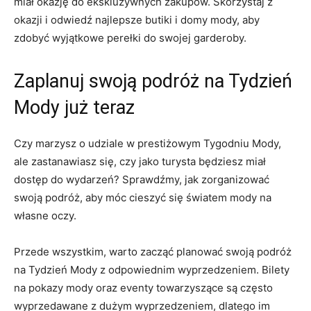
miał okazję do ekskluzywnych zakupów. Skorzystaj z
okazji i odwiedź najlepsze butiki i domy mody, aby
zdobyć wyjątkowe perełki do swojej garderoby.
Zaplanuj‍ swoją​ podróż na Tydzień
Mody już teraz
Czy marzysz o udziale w prestiżowym Tygodniu Mody,
ale zastanawiasz ‌się, czy⁣ jako turysta będziesz miał
dostęp do wydarzeń? Sprawdźmy, jak ⁣zorganizować
swoją ⁣podróż, aby móc cieszyć się światem mody na⁤
własne oczy.
Przede⁣ wszystkim, warto zacząć planować swoją podróż
na⁤ Tydzień Mody z ​odpowiednim wyprzedzeniem. Bilety
na pokazy mody⁣ oraz eventy towarzyszące są ‌często
wyprzedawane‌ z dużym wyprzedzeniem, dlatego im