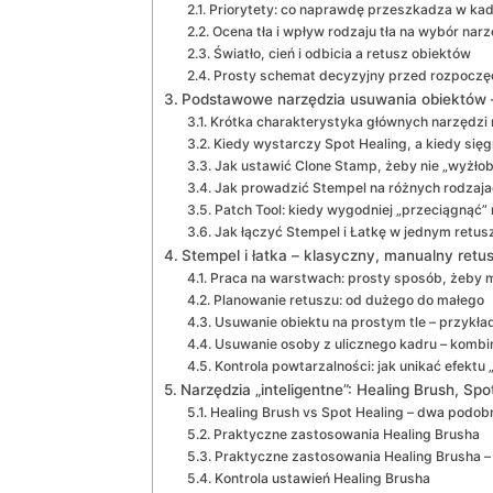
Priorytety: co naprawdę przeszkadza w ka
Ocena tła i wpływ rodzaju tła na wybór nar
Światło, cień i odbicia a retusz obiektów
Prosty schemat decyzyjny przed rozpoczę
Podstawowe narzędzia usuwania obiektów – 
Krótka charakterystyka głównych narzędzi 
Kiedy wystarczy Spot Healing, a kiedy się
Jak ustawić Clone Stamp, żeby nie „wyżłobi
Jak prowadzić Stempel na różnych rodzajac
Patch Tool: kiedy wygodniej „przeciągnąć”
Jak łączyć Stempel i Łatkę w jednym retus
Stempel i łatka – klasyczny, manualny retu
Praca na warstwach: prosty sposób, żeby 
Planowanie retuszu: od dużego do małego
Usuwanie obiektu na prostym tle – przykła
Usuwanie osoby z ulicznego kadru – kombi
Kontrola powtarzalności: jak unikać efektu 
Narzędzia „inteligentne”: Healing Brush, Spot
Healing Brush vs Spot Healing – dwa podobn
Praktyczne zastosowania Healing Brusha
Praktyczne zastosowania Healing Brusha – 
Kontrola ustawień Healing Brusha