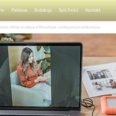
ie
Państwa
Redakcja
Spis Treści
Kontakt
hciane obiekty ze zdjęcia w Photoshopie – praktyczny poradnik retuszu