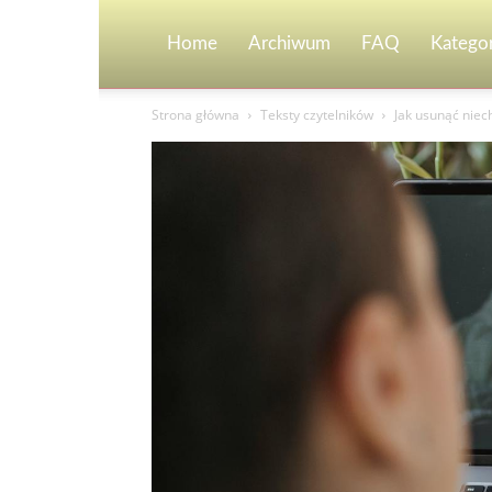
Home
Archiwum
FAQ
Kategor
Strona główna
Teksty czytelników
Jak usunąć niec