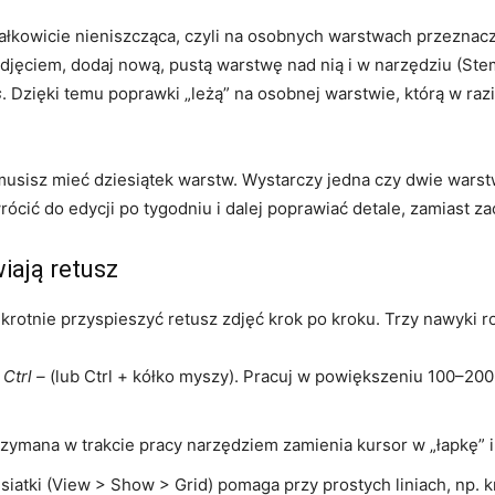
ałkowicie nieniszcząca, czyli na osobnych warstwach przeznacz
jęciem, dodaj nową, pustą warstwę nad nią i w narzędziu (Ste
s
. Dzięki temu poprawki „leżą” na osobnej warstwie, którą w ra
e musisz mieć dziesiątek warstw. Wystarczy jedna czy dwie warst
rócić do edycji po tygodniu i dalej poprawiać detale, zamiast z
iają retusz
krotnie przyspieszyć retusz zdjęć krok po kroku. Trzy nawyki ro
/
Ctrl –
(lub Ctrl + kółko myszy). Pracuj w powiększeniu 100–200%
rzymana w trakcie pracy narzędziem zamienia kursor w „łapkę”
siatki (View > Show > Grid) pomaga przy prostych liniach, np.