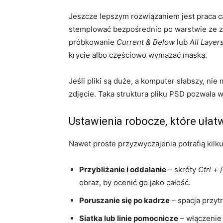
Jeszcze lepszym rozwiązaniem jest praca c
stemplować bezpośrednio po warstwie ze zd
próbkowanie
Current & Below
lub
All Layer
krycie albo częściowo wymazać maską.
Jeśli pliki są duże, a komputer słabszy, ni
zdjęcie. Taka struktura pliku PSD pozwala w
Ustawienia robocze, które ułatw
Nawet proste przyzwyczajenia potrafią kilku
Przybliżanie i oddalanie
– skróty
Ctrl +
obraz, by ocenić go jako całość.
Poruszanie się po kadrze
– spacja przyt
Siatka lub linie pomocnicze
– włączenie 