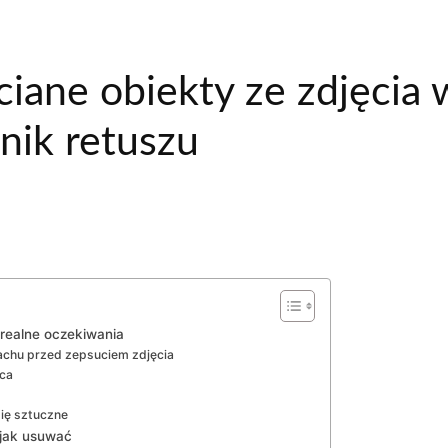
ciane obiekty ze zdjęcia
nik retuszu
 realne oczekiwania
rachu przed zepsuciem zdjęcia
ąca
się sztuczne
i jak usuwać