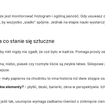
e jest monitorować histogram i ogólną jasność. Gdy usuwasz 
ji, by wszystko „siadło” spójnie. Jednak na etapie nauki wysta
a co stanie się sztuczne
 by nikt nigdy nie zgadł, że coś było w kadrze. Pomaga prosty 
na, niebo, piasek czy rozmyte liście są zwykle łatwe. Sklepowe
iejsze.
– mały papieros na chodniku to inna historia niż dwie stojące o
alne elementy?
– płytki, deski, barierki, okna w perspektywie. I
 jeśli tak, usunięcie wymaga zadbania również o zniknięcie cien