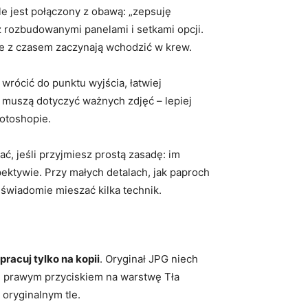
e jest połączony z obawą: „zepsuję
 z rozbudowanymi panelami i setkami opcji.
re z czasem zaczynają wchodzić w krew.
rócić do punktu wyjścia, łatwiej
 muszą dotyczyć ważnych zdjęć – lepiej
hotoshopie.
ć, jeśli przyjmiesz prostą zasadę: im
ektywie. Przy małych detalach, jak paproch
 świadomie mieszać kilka technik.
pracuj tylko na kopii
. Oryginał JPG niech
ij prawym przyciskiem na warstwę Tła
 oryginalnym tle.