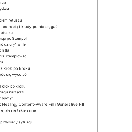
drze
zędzia
ciem retuszu
co robią i kiedy po nie sięgać
retuszu
gnąć po Stempel
ć dziury” w tle
h tła
 niż stemplować
zu
sz krok po kroku
móc się wycofać
d krok po kroku
nacja narzędzi
„tapety”
 Healing, Content-Aware Fill i Generative Fill
e, ale nie takie same
przykłady sytuacji