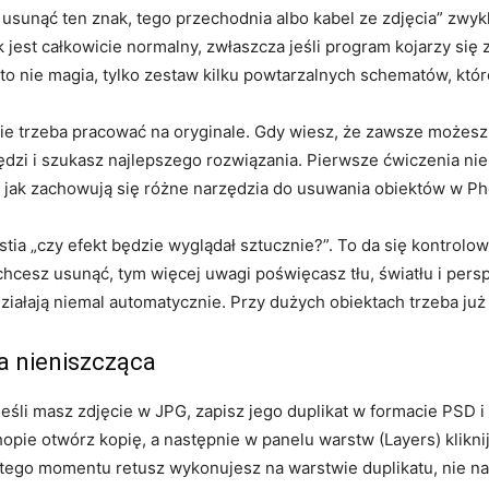
sunąć ten znak, tego przechodnia albo kabel ze zdjęcia” zwykl
 jest całkowicie normalny, zwłaszcza jeśli program kojarzy się
to nie magia, tylko zestaw kilku powtarzalnych schematów, któ
e trzeba pracować na oryginale. Gdy wiesz, że zawsze możesz w
dzi i szukasz najlepszego rozwiązania. Pierwsze ćwiczenia nie
, jak zachowują się różne narzędzia do usuwania obiektów w P
a „czy efekt będzie wyglądał sztucznie?”. To da się kontrolowa
hcesz usunąć, tym więcej uwagi poświęcasz tłu, światłu i persp
działają niemal automatycznie. Przy dużych obiektach trzeba już
ca nieniszcząca
Jeśli masz zdjęcie w JPG, zapisz jego duplikat w formacie PSD i
hopie otwórz kopię, a następnie w panelu warstw (Layers) klikn
 tego momentu retusz wykonujesz na warstwie duplikatu, nie na