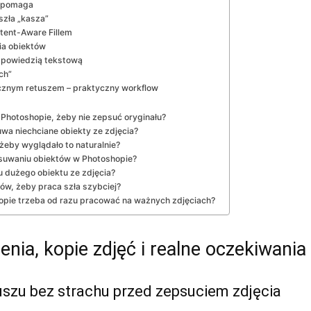
ę pomaga
szła „kasza”
tent-Aware Fillem
ia obiektów
dpowiedzią tekstową
ch”
sycznym retuszem – praktyczny workflow
 Photoshopie, żeby nie zepsuć oryginału?
uwa niechciane obiekty ze zdjęcia?
 żeby wyglądało to naturalnie?
usuwaniu obiektów w Photoshopie?
u dużego obiektu ze zdjęcia?
ów, żeby praca szła szybciej?
opie trzeba od razu pracować na ważnych zdjęciach?
nia, kopie zdjęć i realne oczekiwania
tuszu bez strachu przed zepsuciem zdjęcia