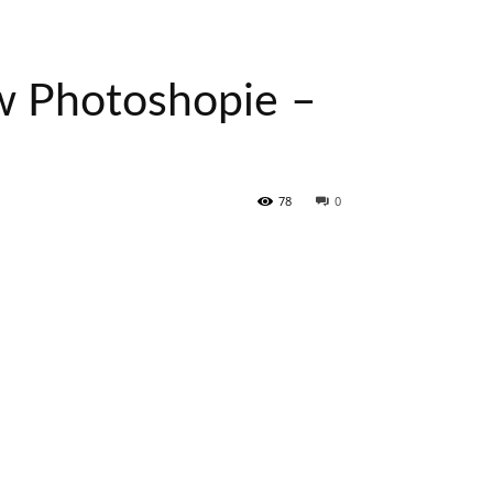
 w Photoshopie –
78
0