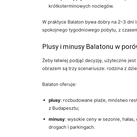
krótkoterminowych noclegów.
W praktyce Balaton bywa dobry na 2–3 dni 
spokojnego tygodniowego pobytu, z czasem
Plusy i minusy Balatonu w por
Żeby łatwiej podjąć decyzję, użyteczne jes
obrazem są trzy scenariusze: rodzina z dzi
Balaton oferuje:
plusy
: rozbudowane plaże, mnóstwo rest
z Budapesztu;
minusy
: wysokie ceny w sezonie, hałas, 
drogach i parkingach.