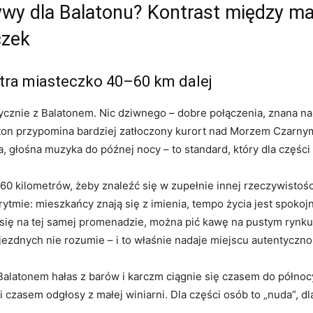
ywy dla Balatonu? Kontrast między m
czek
tra miasteczko 40–60 km dalej
ycznie z Balatonem. Nic dziwnego – dobre połączenia, znana 
ton przypomina bardziej zatłoczony kurort nad Morzem Czarnym
sza, głośna muzyka do późnej nocy – to standard, który dla częśc
60 kilometrów, żeby znaleźć się w zupełnie innej rzeczywistoś
tmie: mieszkańcy znają się z imienia, tempo życia jest spokojni
się na tej samej promenadzie, można pić kawę na pustym rynku
ezdnych nie rozumie – i to właśnie nadaje miejscu autentyczno
alatonem hałas z barów i karczm ciągnie się czasem do północ
 i czasem odgłosy z małej winiarni. Dla części osób to „nuda”, 