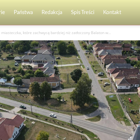
ie
Państwa
Redakcja
Spis Treści
Kontakt
miasteczka, które zachwycą bardziej niż zatłoczony Balaton w...