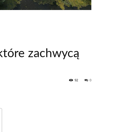
które zachwycą
92
0