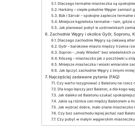
Dlaczego termalne miasteczka są spokojnie
Harkány – ciepłe południe Węgier zamiast 
Bük i Sárvár – spokojne zaplecze termalne d
Mniejsze kąpieliska termalne – tam, gdzie
Jak planować pobyt w uzdrowiskach zamia
Zachodnie Węgry i okolice Győr, Sopronu, K
Dlaczego zachodnie Węgry są ciekawą alter
Győr – barokowe miasto między trzema rz
Sopron – „mały Wiedeń” bez wiedeńskich c
Kőszeg – miasteczko jak z pocztówki u stó
Mniejsze miasteczka i wioski winiarskie z
Jak łączyć zachodnie Węgry z innymi mniej
Najczęściej zadawane pytania (FAQ)
Czy warto rezygnować z Balatonu na rzecz
Dla kogo lepszy jest Balaton, a dla kogo wę
Jak daleko od Balatonu szukać spokojniejs
Jakie są różnice cen między Balatonem a 
Jak wybrać dobre, mało znane miasteczko
Czy bez samochodu lepiej jechać nad Balat
Czy pobyt w małym węgierskim miasteczku n