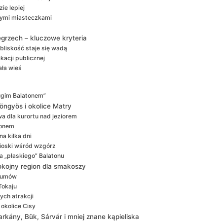
ie lepiej
łymi miasteczkami
grzech – kluczowe kryteria
bliskość staje się wadą
kacji publicznej
ła wieś
rugim Balatonem”
öngyös i okolice Matry
wa dla kurortu nad jeziorem
tonem
na kilka dni
wioski wśród wzgórz
a „płaskiego” Balatonu
pokojny region dla smakoszy
tłumów
Tokaju
ch atrakcji
 okolice Cisy
rkány, Bük, Sárvár i mniej znane kąpieliska