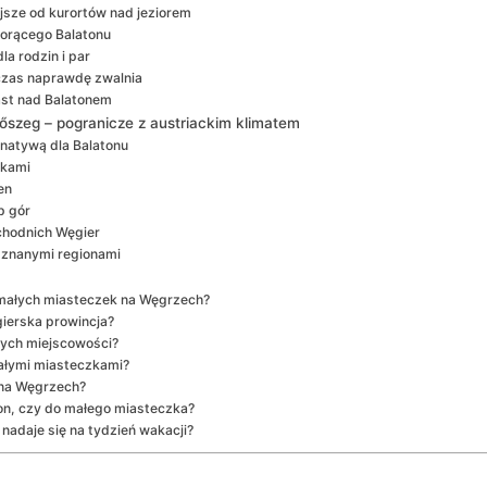
jsze od kurortów nad jeziorem
gorącego Balatonu
la rodzin i par
 czas naprawdę zwalnia
st nad Balatonem
őszeg – pogranicze z austriackim klimatem
natywą dla Balatonu
ekami
en
p gór
achodnich Węgier
 znanymi regionami
 małych miasteczek na Węgrzech?
gierska prowincja?
zych miejscowości?
małymi miasteczkami?
 na Węgrzech?
on, czy do małego miasteczka?
adaje się na tydzień wakacji?