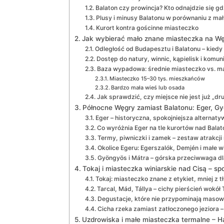
Balaton czy prowincja? Kto odnajdzie się gdz
Plusy i minusy Balatonu w porównaniu z ma
Kurort kontra gościnne miasteczko
Jak wybierać mało znane miasteczka na Wę
Odległość od Budapesztu i Balatonu – kiedy 
Dostęp do natury, winnic, kąpielisk i komuni
Baza wypadowa: średnie miasteczko vs. ma
Miasteczko 15–30 tys. mieszkańców
Bardzo mała wieś lub osada
Jak sprawdzić, czy miejsce nie jest już „d
Północne Węgry zamiast Balatonu: Eger, Gy
Eger – historyczna, spokojniejsza alternaty
Co wyróżnia Eger na tle kurortów nad Bala
Termy, piwniczki i zamek – zestaw atrakcji 
Okolice Egeru: Egerszalók, Demjén i małe 
Gyöngyös i Mátra – górska przeciwwaga dl
Tokaj i miasteczka winiarskie nad Cisą – s
Tokaj: miasteczko znane z etykiet, mniej z 
Tarcal, Mád, Tállya – cichy pierścień wokół 
Degustacje, które nie przypominają masowy
Cicha rzeka zamiast zatłoczonego jeziora –
Uzdrowiska i małe miasteczka termalne – Ha