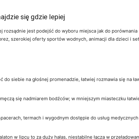
jdzie się gdzie lepiej
iej rozsądnie jest podejść do wyboru miejsca jak do porównani
rez, szerokiej oferty sportów wodnych, animacji dla dzieci i s
ć do siebie na głośnej promenadzie, łatwiej rozmawia się na 
j męczą się nadmiarem bodźców; w mniejszym miasteczku łatwiej
 spacerach, termach i wygodnym dostępie do usług medycznych
Balaton w lipcu to za duży hałas, niestabilne łącza w przeładow