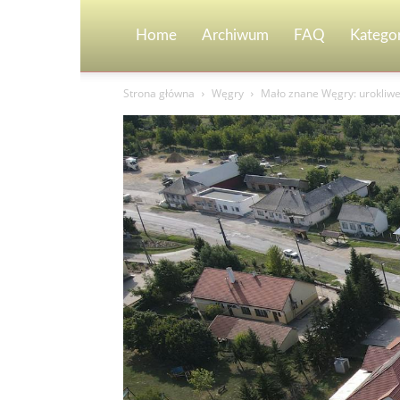
Home
Archiwum
FAQ
Kategor
Strona główna
Węgry
Mało znane Węgry: urokliwe 