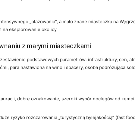
intensywnego „plażowania”, a mało znane miasteczka na Węgrzec
 na eksplorowanie okolicy.
ównaniu z małymi miasteczkami
t zestawienie podstawowych parametrów: infrastruktury, cen, a
ećmi, para nastawiona na wino i spacery, osoba podróżująca sol
auracji, dobre oznakowanie, szeroki wybór noclegów od kempi
duże ryzyko rozczarowania „turystyczną bylejakością” (fast food