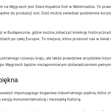
na Węgrzech jest Stara Kopalnia Soli w Welehradzie. To prawdz
dne do produkcji soli. Dziś można zwiedzać podziemne korytar
i w Budapeszcie, gdzie można zobaczyć kolekcję historycznyc
żach po całej Europie. To miejsce, które przenosi nas w świa
trialnego rozwoju kraju, ale także prawdziwe arcydzieła inżynie
róż po Węgrzech będzie niezapomnianym doświadczeniem pełnym
piękna
uważyć imponującego bogactwa industrialnego piękna, które zn
ą swoją monumentalnością i niezwykłą historią.