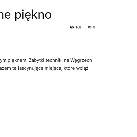
lne piękno
108
0
lnym pięknem. Zabytki techniki na Węgrzech
razem te fascynujące miejsca, które wciąż