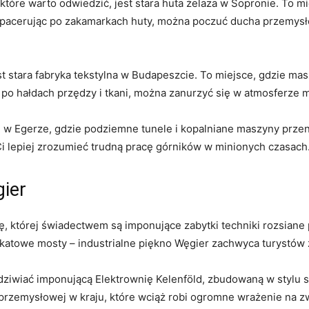
tóre warto odwiedzić, jest stara huta żelaza w Sopronie. To mie
Spacerując po zakamarkach huty, można poczuć ducha przemysłow
t stara fabryka tekstylna w Budapeszcie. To miejsce, gdzie mas
 po hałdach przędzy i tkani, można zanurzyć się w atmosferze 
li w Egerze, gdzie podziemne tunele i kopalniane maszyny prze
i lepiej zrozumieć trudną pracę górników w minionych czasach
ier
ę, której świadectwem są imponujące zabytki techniki rozsiane
katowe mosty – industrialne piękno Węgier zachwyca turystów z
ziwiać imponującą Elektrownię Kelenföld, zbudowaną w stylu 
y przemysłowej w kraju, które wciąż robi ogromne wrażenie na z