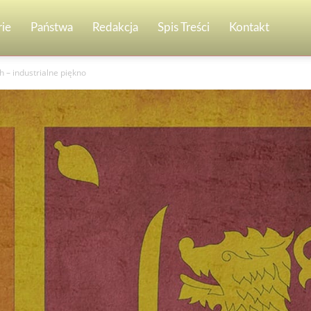
ie
Państwa
Redakcja
Spis Treści
Kontakt
h – industrialne piękno