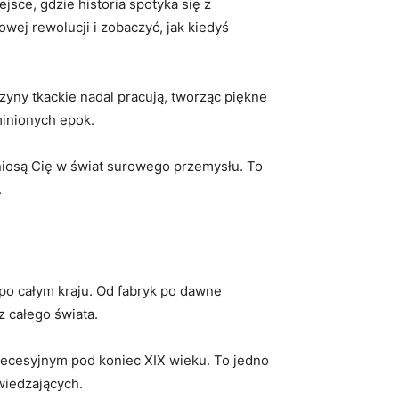
jsce, gdzie historia spotyka się z
ej rewolucji i zobaczyć, jak kiedyś
zyny tkackie nadal pracują, tworząc piękne
minionych epok.
niosą Cię w świat surowego przemysłu. To
.
 po całym kraju. Od fabryk po dawne
 całego świata.
secesyjnym pod koniec XIX wieku. To jedno
wiedzających.