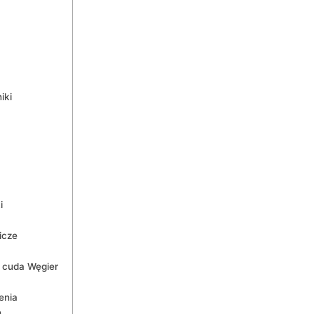
iki
i
icze
e cuda Węgier
enia
h