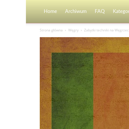
Home
Archiwum
FAQ
Kategor
Strona główna
Węgry
Zabytki techniki na Węgrzec