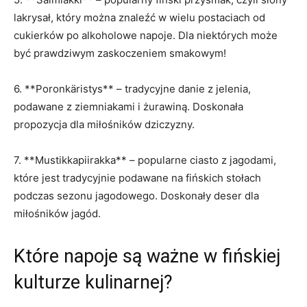
lakrysał, który można ‌znaleźć ⁣w wielu postaciach od
cukierków po alkoholowe ⁤napoje. Dla niektórych może
być ‌prawdziwym zaskoczeniem​ smakowym!
6. ‍**Poronkäristys** – tradycyjne⁢ danie z jelenia,
podawane z ziemniakami i żurawiną.‌ Doskonała
propozycja dla miłośników ⁢dziczyzny.
7. **Mustikkapiirakka** – popularne ciasto z jagodami,
które jest​ tradycyjnie podawane na fińskich stołach
podczas​ sezonu ⁢jagodowego. Doskonały deser ⁢dla
miłośników jagód.
Które napoje są⁤ ważne w fińskiej
kulturze kulinarnej?