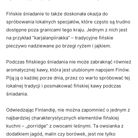
Fińskie śniadanie to także doskonała⁢ okazja do
⁢spróbowania lokalnych ⁢specjałów, które często⁢ są​ trudno
dostępne‍ poza granicami tego kraju. Jednym​ z nich jest
na⁤ przykład ⁢”karjalanpiirakka” ⁤– tradycyjne fińskie
pieczywo ⁤nadziewane po brzegi ryżem i jajkiem.
Podczas ‍fińskiego śniadania ‍nie może zabraknąć również⁢
aromatycznej kawy,⁢ która jest ulubionym napojem Finów.
Piją ją o każdej porze dnia, przez⁣ co‍ warto spróbować tej
lokalnej ‌tradycji i ‍posmakować fińskiej kawy​ podczas
śniadania.
Odwiedzając Finlandię, nie można zapomnieć o jednym z
najbardziej charakterystycznych elementów fińskiej⁤
kuchni – „porridge”​ z owocami leśnymi. Ta owsianka‍ z
dodatkiem jagód, malin czy borówek, jest⁣ nie tylko