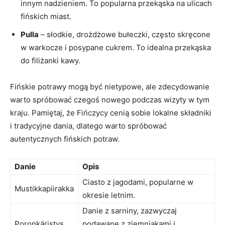
innym nadzieniem. To​ popularna przekąska na ulicach
fińskich⁤ miast.
Pulla
– słodkie, drożdżowe bułeczki, często skręcone
w‌ warkocze i ⁢posypane cukrem.‍ To idealna przekąska
do filiżanki kawy.
Fińskie potrawy mogą być nietypowe, ale zdecydowanie
warto‍ spróbować czegoś nowego ‍podczas wizyty w‍ tym
kraju. Pamiętaj, że Fińczycy cenią sobie lokalne składniki
i tradycyjne dania, ‍dlatego warto⁢ spróbować
autentycznych fińskich potraw.
Danie
Opis
Ciasto z jagodami, popularne ⁣w
Mustikkapiirakka
okresie letnim.
Danie ⁣z​ sarniny, zazwyczaj
Poronkäristys
podawane‍ z ziemniakami i