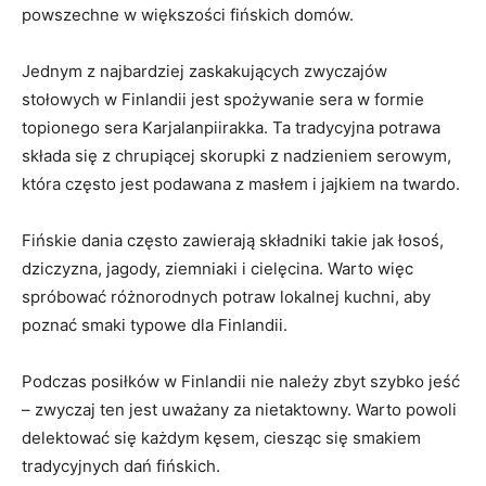
powszechne⁢ w ‍większości fińskich domów.
Jednym z najbardziej⁢ zaskakujących zwyczajów
stołowych w Finlandii jest spożywanie sera ‍w ‍formie
topionego⁢ sera Karjalanpiirakka. Ta tradycyjna potrawa
składa⁣ się z chrupiącej skorupki z ⁣nadzieniem serowym,
która ⁤często jest podawana ​z​ masłem i jajkiem na twardo.
Fińskie dania często zawierają składniki takie jak łosoś,
⁤dziczyzna, jagody, ziemniaki i cielęcina. Warto więc
spróbować różnorodnych potraw lokalnej kuchni, aby
poznać smaki typowe dla Finlandii.
Podczas ​posiłków⁤ w Finlandii nie należy⁤ zbyt szybko ​jeść
– zwyczaj ten jest uważany za ‍nietaktowny. ​Warto powoli‌
delektować ⁢się każdym kęsem, ciesząc się smakiem
tradycyjnych dań fińskich.