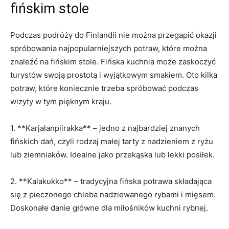
fińskim stole
Podczas podróży ⁤do Finlandii nie⁤ można przegapić okazji
spróbowania najpopularniejszych potraw, które można
znaleźć na fińskim⁤ stole. Fińska kuchnia może zaskoczyć
turystów swoją⁢ prostotą i wyjątkowym ⁤smakiem. Oto kilka
potraw, które koniecznie trzeba spróbować podczas
wizyty w tym pięknym kraju.
1. **Karjalanpiirakka** – jedno⁤ z najbardziej ⁣znanych
fińskich dań, czyli⁣ rodzaj małej tarty z nadzieniem z ryżu
lub​ ziemniaków. ⁤Idealne jako przekąska lub lekki posiłek.
2. **Kalakukko** – tradycyjna fińska potrawa składająca
się z ⁣pieczonego ​chleba ‍nadziewanego rybami i mięsem.
⁤Doskonałe danie ⁤główne dla miłośników kuchni rybnej.