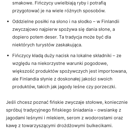
smakowe. Fińczycy uwielbiają ryby i potrafią
przygotować je na wiele różnych sposobów.
Oddzielne⁢ posiłki na słono i ‌na słodko‌ – w Finlandii
zwyczajowo najpierw spożywa się dania słone, a
dopiero potem deser. ⁤Ta tradycja może być dla
‌niektórych turystów zaskakująca.
Fińczycy kładą duży nacisk na lokalne składniki ⁤– ze
względu na niekorzystne warunki pogodowe,​
większość produktów ⁣spożywczych jest importowana,​
ale Finlandia słynie ​z doskonałej jakości swoich⁤
produktów, takich​ jak jagody leśne czy porzeczki.
Jeśli chcesz ​poznać fińskie ⁤zwyczaje stołowe, koniecznie
spróbuj tradycyjnego fińskiego⁢ śniadania – owsiankę ​z
jagodami leśnymi i mlekiem, serom z wodorostami oraz
kawę⁤ z towarzyszącymi drożdżowymi bulkecikami.