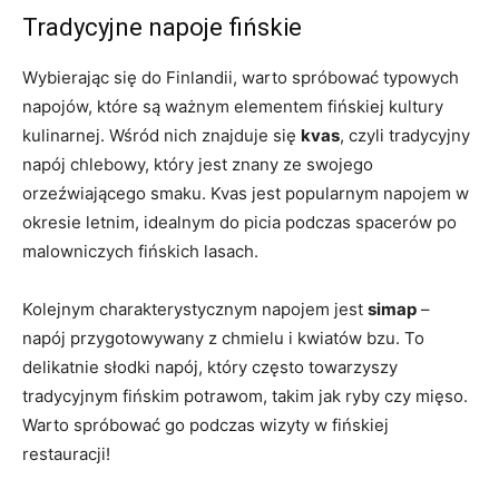
Tradycyjne napoje fińskie
Wybierając się ⁣do⁤ Finlandii, warto spróbować typowych
napojów, które są ważnym elementem⁣ fińskiej ⁤kultury
kulinarnej. Wśród nich znajduje się
kvas
, czyli tradycyjny⁤
napój chlebowy, który ‍jest znany ze swojego
orzeźwiającego smaku. Kvas jest popularnym‌ napojem w
okresie letnim, idealnym do picia podczas spacerów po
malowniczych ⁣fińskich lasach.
Kolejnym​ charakterystycznym napojem ‌jest⁣
simap
–
napój przygotowywany ⁢z chmielu i ⁤kwiatów bzu. To
delikatnie słodki napój, który ​często towarzyszy
tradycyjnym ‍fińskim⁤ potrawom, takim jak ryby⁢ czy mięso.
Warto ​spróbować⁣ go podczas wizyty w fińskiej
restauracji!