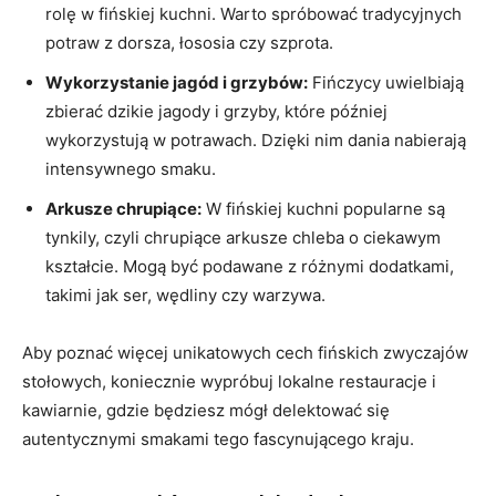
rolę w fińskiej kuchni.⁤ Warto spróbować tradycyjnych
potraw z dorsza, łososia⁤ czy⁤ szprota.
Wykorzystanie jagód i grzybów:
Fińczycy uwielbiają
zbierać dzikie ‍jagody i grzyby,⁤ które później​
wykorzystują‌ w potrawach. Dzięki nim dania nabierają
‌intensywnego smaku.
Arkusze ⁢chrupiące:
W ⁣fińskiej kuchni popularne są
tynkily, czyli chrupiące arkusze⁣ chleba o ⁣ciekawym
⁣kształcie. Mogą być podawane z różnymi dodatkami,⁣
takimi jak ‍ser, ⁤wędliny czy warzywa.
Aby poznać więcej⁣ unikatowych cech fińskich ‍zwyczajów
stołowych, koniecznie wypróbuj lokalne restauracje‌ i
‍kawiarnie, gdzie ‍będziesz⁣ mógł ‍delektować się
autentycznymi smakami tego fascynującego kraju.