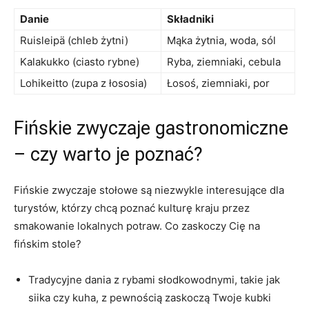
Danie
Składniki
Ruisleipä (chleb żytni)
Mąka żytnia, ‍woda, sól
Kalakukko (ciasto rybne)
Ryba, ziemniaki, ‌cebula
Lohikeitto (zupa⁤ z łososia)
Łosoś, ziemniaki, por
Fińskie zwyczaje gastronomiczne
– czy‌ warto je poznać?
Fińskie zwyczaje stołowe są niezwykle interesujące dla
turystów, którzy ⁢chcą poznać kulturę kraju przez
smakowanie lokalnych potraw. Co⁤ zaskoczy⁤ Cię na
fińskim ​stole?
Tradycyjne ⁤dania z⁣ rybami słodkowodnymi, takie⁢ jak
siika⁣ czy kuha, z ⁤pewnością zaskoczą Twoje kubki