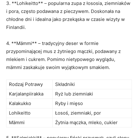
3.​ **Lohikeitto** – popularna zupa⁣ z łososia, ziemniaków
i ⁢pora, często podawana ‌z pieczywem. Doskonała na
chłodne dni ‍i‍ idealna jako przekąska w ⁢czasie wizyty w ​
Finlandii.
4. **Mämmi** – tradycyjny deser w formie
przypominającej mus z żytniego mączki, podawany z
mlekiem i cukrem. Pomimo⁤ nietypowego wyglądu,
mämmi zaskakuje swoim‍ wyjątkowym smakiem.
Rodzaj‍ Potrawy
Składniki
Karjalanpiirakka
Ryż lub ziemniaki
Kalakukko
Ryby i mięso
Lohikeitto
Łosoś,⁢ ziemniaki, por
Mämmi
Żytnia mączka, mleko, cukier
5. **Salmiakki** – popularny fiński przysmak, czyli słony