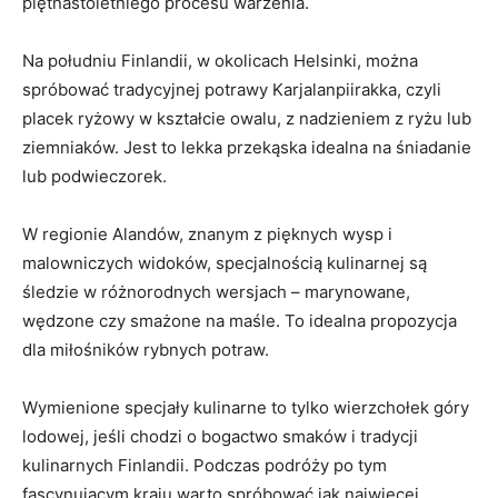
piętnastoletniego procesu ⁣warzenia.
Na południu ‌Finlandii, w okolicach Helsinki, można​
spróbować ‍tradycyjnej potrawy Karjalanpiirakka, czyli
placek ryżowy⁢ w⁢ kształcie owalu, ⁤z nadzieniem z‌ ryżu lub
ziemniaków. Jest to lekka przekąska idealna ⁣na śniadanie
lub podwieczorek.
W regionie Alandów, znanym z pięknych ⁣wysp i
malowniczych widoków, specjalnością kulinarnej są
śledzie w różnorodnych​ wersjach⁣ – ⁢marynowane,
wędzone czy smażone na⁢ maśle. To idealna‌ propozycja
dla miłośników rybnych potraw.
Wymienione specjały kulinarne ‌to tylko wierzchołek góry
lodowej, jeśli chodzi o ‍bogactwo⁢ smaków i tradycji
kulinarnych Finlandii. ‌Podczas podróży po tym
fascynującym kraju ‍warto spróbować jak najwięcej