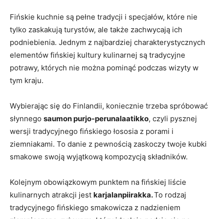
Fińskie kuchnie⁤ są pełne tradycji ⁣i⁣ specjałów, które ‌nie
tylko ​zaskakują ⁢turystów, ale także​ zachwycają ​ich
podniebienia. Jednym ‍z najbardziej ⁤charakterystycznych
elementów‍ fińskiej ‍kultury kulinarnej są tradycyjne
potrawy, których nie ⁢można‌ pominąć podczas wizyty​ w
tym kraju.
Wybierając się do ‍Finlandii, koniecznie ⁣trzeba spróbować
słynnego
saumon ‌purjo-perunalaatikko
, czyli pysznej
wersji tradycyjnego fińskiego​ łososia ⁣z porami i
⁢ziemniakami. To danie z ​pewnością zaskoczy twoje kubki‍
smakowe swoją⁤ wyjątkową ‍kompozycją składników.
Kolejnym obowiązkowym punktem na fińskiej liście
kulinarnych atrakcji jest
karjalanpiirakka.
To rodzaj
tradycyjnego ​fińskiego smakowicza z nadzieniem