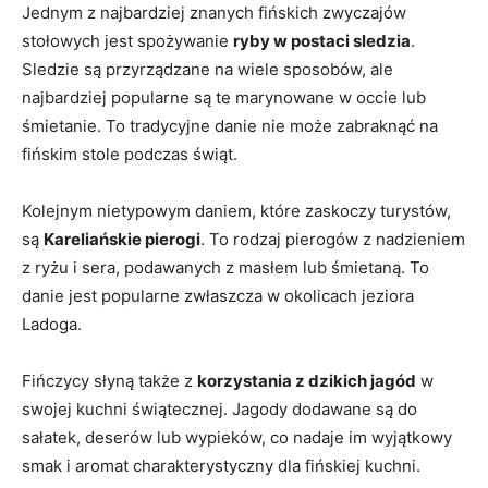
Jednym z najbardziej znanych ⁢fińskich ⁢zwyczajów
stołowych ‌jest ⁣spożywanie
ryby w ⁣postaci sledzia
.‍
Sledzie są przyrządzane na wiele sposobów, ale
najbardziej popularne ⁣są te marynowane w occie lub
śmietanie. To tradycyjne danie nie może zabraknąć na
fińskim‍ stole⁣ podczas świąt.
Kolejnym nietypowym‍ daniem, które zaskoczy turystów,
są
Kareliańskie pierogi
. To rodzaj pierogów z nadzieniem
‍z ryżu i sera, podawanych z masłem lub‌ śmietaną. To
danie jest popularne⁣ zwłaszcza w okolicach​ jeziora⁤
Ladoga.
Fińczycy ⁢słyną także z
korzystania z dzikich jagód
w
swojej kuchni świątecznej. Jagody dodawane są do
sałatek, deserów lub wypieków, co nadaje ⁣im wyjątkowy
smak i aromat charakterystyczny ⁤dla fińskiej kuchni.