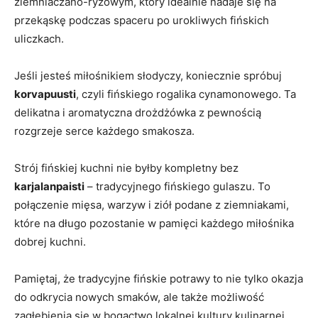
ziemniaczano-ryżowym, który idealnie nadaje się na
przekąskę podczas spaceru po urokliwych fińskich
uliczkach.
Jeśli​ jesteś miłośnikiem słodyczy, koniecznie spróbuj ⁤
korvapuusti
, czyli fińskiego ⁤rogalika cynamonowego. Ta
delikatna i aromatyczna drożdżówka z pewnością
rozgrzeje serce każdego‍ smakosza.
Strój fińskiej kuchni nie byłby kompletny bez
karjalanpaisti
– tradycyjnego fińskiego ⁣gulaszu. To
połączenie mięsa, warzyw i ‍ziół podane‌ z ziemniakami,
które⁢ na długo pozostanie w pamięci każdego miłośnika
dobrej kuchni.
Pamiętaj, że tradycyjne fińskie potrawy to ‌nie tylko okazja
do odkrycia nowych ⁣smaków, ale także możliwość
zagłębienia ‌się w⁢ bogactwo ​lokalnej kultury kulinarnej.