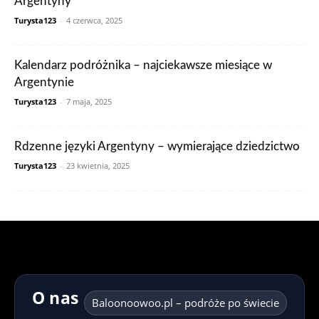
Argentyny
Turysta123
-
4 czerwca, 2025
Kalendarz podróżnika – najciekawsze miesiące w
Argentynie
Turysta123
-
7 maja, 2025
Rdzenne języki Argentyny – wymierające dziedzictwo
Turysta123
-
23 kwietnia, 2025
O nas
Baloonoowoo.pl – podróże po świecie