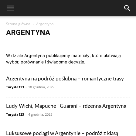
Strona główna
Argentyna
ARGENTYNA
Arabia Saudyjska
Argentyna
Australia
Austria
Brazylia
Chiny
Chorwacja
Czechy
Dominikana
Egipt
Finlandia
W dziale Argentyna publikujemy materiały, które ułatwiają
Francja
Grecja
Gwatemala
Hiszpania
Holandia
Hongkong
wybór, porównanie i świadome decyzje.
Indie
Indonezja
Irlandia
Japonia
Kanada
Kolumbia
Korea Południowa
Makau
Malezja
Maroko
Meksyk
Niemcy
Norwegia
Nowa Zelandia
Peru
Polska
Portugalia
Argentyna na podróż poślubną – romantyczne trasy
Rosja
RPA
Rumunia
Singapur
Stany Zjednoczone
Turysta123
Szwajcaria
-
18 grudnia, 2025
Szwecja
Tajlandia
Teksty czytelników
Tunezja
Turcja
Ukraina
Węgry
Wielka Brytania
Wietnam
Włochy
Zjednoczone Emiraty Arabskie
Ludy Wichi, Mapuche i Guaraní – rdzenna Argentyna
Turysta123
-
4 grudnia, 2025
Luksusowe pociągi w Argentynie – podróż z klasą