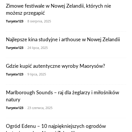
Zimowe festiwale w Nowej Zelandii, których nie
możesz przegapić
Turysta123
-
8 sierpnia, 2025
Najlepsze kina studyjne i arthouse w Nowej Zelandii
Turysta123
-
24 lipca, 2025
Gdzie kupić autentyczne wyroby Maorysów?
Turysta123
-
9 lipca, 2025
Marlborough Sounds – raj dla żeglarzy i miłośników
natury
Turysta123
-
23 czerwca, 2025
Ogród Edenu – 10 najpiękniejszych ogrodów