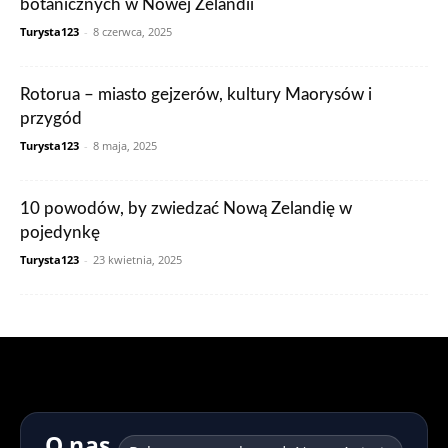
botanicznych w Nowej Zelandii
Turysta123
-
8 czerwca, 2025
Rotorua – miasto gejzerów, kultury Maorysów i
przygód
Turysta123
-
8 maja, 2025
10 powodów, by zwiedzać Nową Zelandię w
pojedynkę
Turysta123
-
23 kwietnia, 2025
O nas