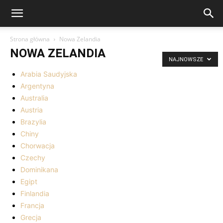
Strona główna
Nowa Zelandia
NOWA ZELANDIA
NAJNOWSZE
Arabia Saudyjska
Argentyna
Australia
Austria
Brazylia
Chiny
Chorwacja
Czechy
Dominikana
Egipt
Finlandia
Francja
Grecja