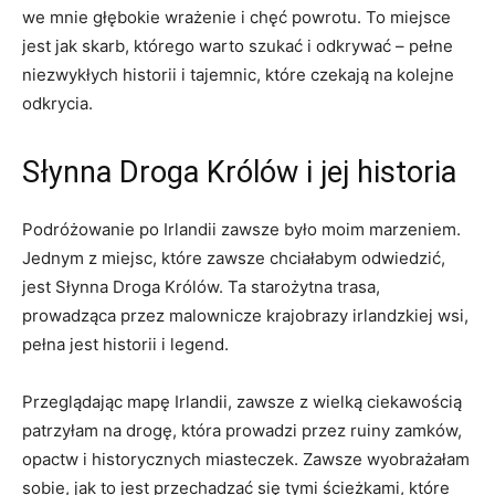
we mnie ⁣głębokie wrażenie⁢ i chęć‍ powrotu. To miejsce
‍jest jak skarb, którego ‍warto szukać i odkrywać – pełne
niezwykłych historii i ⁣tajemnic,‍ które ‍czekają na⁢ kolejne
odkrycia.
Słynna Droga Królów ⁣i jej historia
Podróżowanie ⁤po Irlandii ⁤zawsze było moim marzeniem.
Jednym⁤ z miejsc, które‌ zawsze ‌chciałabym odwiedzić,
jest⁣ Słynna Droga Królów. ‌Ta starożytna trasa,
prowadząca przez malownicze krajobrazy⁢ irlandzkiej wsi,
pełna jest historii i ⁤legend.
Przeglądając mapę Irlandii, ⁣zawsze z wielką ciekawością
patrzyłam na ​drogę, która prowadzi przez‌ ruiny zamków,
opactw ⁤i historycznych miasteczek. Zawsze wyobrażałam‍
sobie, ‍jak ⁢to jest przechadzać⁣ się tymi ścieżkami, które