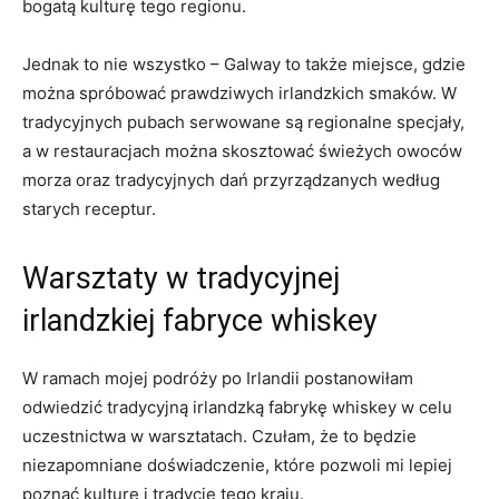
bogatą ‌kulturę tego regionu.
Jednak to​ nie wszystko – Galway ‍to także miejsce, gdzie
można spróbować prawdziwych irlandzkich smaków.‍ W
tradycyjnych pubach serwowane są regionalne specjały,
a ⁣w ‌restauracjach ⁣można skosztować ⁤świeżych‍ owoców
morza oraz tradycyjnych ⁣dań ⁣przyrządzanych według‌
starych receptur.
Warsztaty ⁤w ⁢tradycyjnej
irlandzkiej ⁢fabryce whiskey
W ramach mojej podróży ‍po Irlandii postanowiłam
⁣odwiedzić tradycyjną irlandzką fabrykę whiskey‍ w ⁤celu
uczestnictwa w⁢ warsztatach. Czułam, że to będzie
niezapomniane ​doświadczenie, które pozwoli mi lepiej‍
poznać kulturę i‍ tradycje tego kraju.