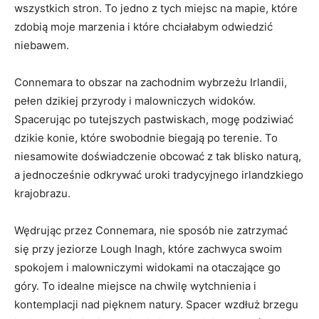
wszystkich stron. ‌To jedno z tych miejsc ‍na mapie, które
zdobią​ moje marzenia ⁣i które ‌chciałabym odwiedzić
niebawem.
Connemara to obszar na zachodnim ⁤wybrzeżu Irlandii,
pełen dzikiej przyrody i malowniczych ‍widoków.
Spacerując po tutejszych pastwiskach,⁢ mogę⁣ podziwiać
dzikie konie, ‌które swobodnie biegają po terenie. To
niesamowite ⁣doświadczenie ⁢obcować ⁤z tak blisko⁣ naturą,
a jednocześnie odkrywać uroki tradycyjnego irlandzkiego
krajobrazu.
Wędrując przez Connemara, nie​ sposób nie zatrzymać
się przy jeziorze Lough ⁣Inagh, ​które⁣ zachwyca swoim‌
spokojem i malowniczymi‍ widokami na ​otaczające ⁢go
góry. To⁣ idealne miejsce na chwilę⁣ wytchnienia i
kontemplacji nad pięknem⁢ natury. Spacer wzdłuż brzegu