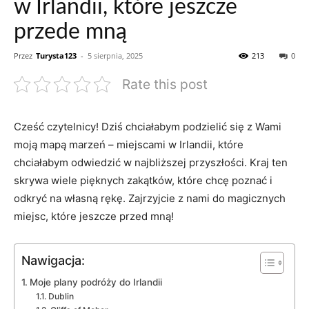
w Irlandii, które jeszcze
przede mną
Przez
Turysta123
-
5 sierpnia, 2025
213
0
Rate this post
Cześć czytelnicy! Dziś ‍chciałabym podzielić się ‌z⁤ Wami
moją mapą marzeń⁣ – miejscami w Irlandii, które
chciałabym odwiedzić ‌w najbliższej przyszłości. Kraj ten
skrywa wiele pięknych zakątków, które chcę poznać​ i⁤
odkryć ‍na własną​ rękę. Zajrzyjcie z⁣ nami do magicznych
miejsc, które jeszcze​ przed mną!
Nawigacja:
Moje‍ plany podróży do Irlandii
Dublin