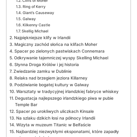
Cliffs ⁤of Moher
Ring‍ of Kerry
Giant’s Causeway
Galway
Kilkenny ⁢Castle
Skellig Michael
Najpiękniejsze klify w Irlandii
Magiczny zachód słońca na klifach Moher
Spacer ⁢po zielonych pastwiskach Connemara
Odkrywanie tajemniczej wyspy Skelling Michael
Słynna Droga Królów ⁣i jej historia
Zwiedzanie ⁢zamku w Dublinie
Relaks nad⁤ brzegiem jeziora Killarney
Podziwianie bogatej kultury w Galway
Warsztaty ⁤w ⁢tradycyjnej irlandzkiej ⁢fabryce whiskey
Degustacja najlepszego irlandzkiego piwa w pubie
Temple Bar
Spacer ⁣po urokliwych uliczkach Kinsale
Na ⁣szlaku dzikich łosi ⁢na północy Irlandii
Wizyta w⁤ muzeum Titanic w ​Belfaście
Najbardziej niezwykłymi eksponatami, które zapadły