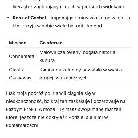
⁤Iveragh‍ z zapierającymi dech w piersiach widokami
Rock of Cashel
– imponujące ruiny zamku​ na wzgórzu,
które kryją w‍ sobie⁤ wiele historii⁣ i legend
Miejsce
Co oferuje
Malownicze ⁤tereny, bogata historia i
Connemara
⁣kultura
Giant’s
Kamienne kolumny‌ powstałe w wyniku
Causeway
erupcji wulkanicznych
I tak moja‍ podróż po Irlandii ciągnie się ‍w
nieskończoność, ​bo kraj ten zaskakuje i oczarowuje na⁢
każdym kroku. A ‍może i Ty‌ masz swoją​ mapę marzeń,
⁣której jeszcze nie​ odkryłeś?⁤ Podziel ⁣się nimi w
‌komentarzach!