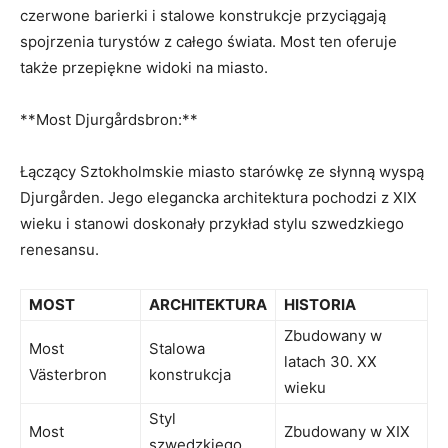
czerwone barierki i‌ stalowe konstrukcje przyciągają
spojrzenia turystów z całego⁢ świata. Most ten oferuje
⁢także przepiękne​ widoki ​na⁤ miasto.
**Most Djurgårdsbron:**
Łączący Sztokholmskie miasto‍ starówkę ze słynną wyspą
Djurgården.⁤ Jego elegancka architektura pochodzi z XIX
wieku ⁢i stanowi ⁤doskonały przykład stylu szwedzkiego
renesansu.
MOST
ARCHITEKTURA
HISTORIA
Zbudowany w
Most⁢
Stalowa
latach 30. XX
Västerbron
konstrukcja
wieku
Styl
Most
Zbudowany w XIX
szwedzkiego