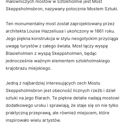
malowniczych ⁤mostów w Sztokholmie jest Most
Skeppsholmsbron, nazywany‌ potocznie Mostem​ Sztuki.
Ten monumentalny most został zaprojektowany przez⁢
architekta Louise ⁣Hazzeliusa i ukończony w⁢ 1861​ roku.
Jego piękna konstrukcja ⁢w stylu neogotyckim przyciąga​
uwagę⁤ turystów‌ z całego‍ świata. Most łączy wyspę
Blasieholmen z wyspą Skeppsholmen, będąc
jednocześnie ważnym elementem sztokholmskiego
krajobrazu miejskiego.
Jedną z najbardziej interesujących cech Mostu
Skeppsholmsbron jest obecność licznych rzeźb i dzieł
sztuki na jego filarach. ‌Te piękne detalie nadają mostowi
dodatkowego uroku i sprawiają, że staje się on nie tylko
praktyczną przeprawą, ale również miejscem,⁢ które
inspirowało wielu artystów.