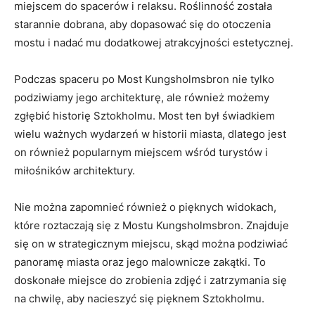
miejscem do spacerów i ⁢relaksu. Roślinność została
starannie dobrana, aby dopasować się do otoczenia
mostu i ​nadać ⁢mu dodatkowej atrakcyjności estetycznej.
Podczas spaceru po Most Kungsholmsbron⁢ nie⁣ tylko
podziwiamy jego ⁢architekturę, ale również możemy​
zgłębić ‌historię Sztokholmu. Most ten był świadkiem
wielu ważnych wydarzeń w historii miasta, dlatego jest
on również popularnym⁣ miejscem wśród ⁣turystów i
miłośników architektury.
Nie można zapomnieć również o‌ pięknych widokach,
które roztaczają się z​ Mostu Kungsholmsbron. ‌Znajduje
się on w strategicznym miejscu, skąd można podziwiać
panoramę miasta ⁣oraz jego malownicze zakątki. To
doskonałe miejsce do zrobienia⁣ zdjęć i zatrzymania się
na chwilę, aby⁤ nacieszyć ⁢się pięknem Sztokholmu.