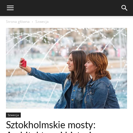
Strona główna
Szwecja
Szwecja
Sztokholmskie mosty: