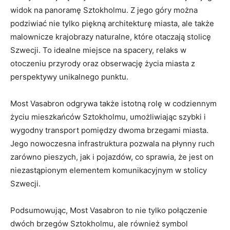
widok na panoramę Sztokholmu. Z jego‌ góry można
podziwiać nie tylko ⁢piękną architekturę miasta, ale także⁢
malownicze krajobrazy naturalne, które otaczają stolicę
Szwecji. To ​idealne miejsce na spacery, relaks w
otoczeniu przyrody oraz obserwację życia miasta z
‌perspektywy unikalnego punktu.
Most ‍Vasabron odgrywa także istotną​ rolę w ​codziennym
życiu mieszkańców Sztokholmu, umożliwiając ⁣szybki ​i
⁣wygodny transport pomiędzy dwoma brzegami miasta.
Jego nowoczesna ⁢infrastruktura pozwala na płynny⁤ ruch
zarówno pieszych, jak i pojazdów,​ co ⁢sprawia, ⁣że jest on
‍niezastąpionym elementem komunikacyjnym w stolicy
Szwecji.
Podsumowując, Most Vasabron to nie tylko połączenie
dwóch brzegów ​Sztokholmu, ale również ​symbol