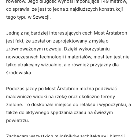
rowerów. Jego długość wynosi imponujące ⁣149 metrów,
co ⁤sprawia, że jest​ to jedna​ z najdłuższych⁤ konstrukcji⁤
tego‌ typu w Szwecji.
Jedną z najbardziej‍ interesujących cech Most ‌Årstabron
jest fakt, że został on zaprojektowany z myślą o
⁣zrównoważonym rozwoju. Dzięki wykorzystaniu ​
nowoczesnych technologii i materiałów, ​most ten jest nie
tylko atrakcyjny wizualnie, ale również przyjazny dla
środowiska.
Podczas jazdy ​po Most Årstabron można podziwiać
malownicze widoki⁢ na rzekę oraz okoliczne⁢ tereny
zielone. To doskonałe miejsce do relaksu i wypoczynku, a
także do aktywnego⁣ spędzania‌ czasu na ⁣świeżym
powietrzu.
Zachęcam ⁣wszystkich miłośników⁤ architektury i historii